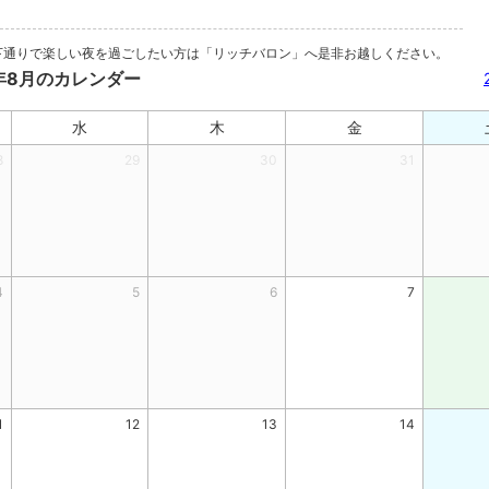
下通りで楽しい夜を過ごしたい方は「リッチバロン」へ是非お越しください。
6年8月のカレンダー
水
木
金
8
29
30
31
4
5
6
7
1
12
13
14