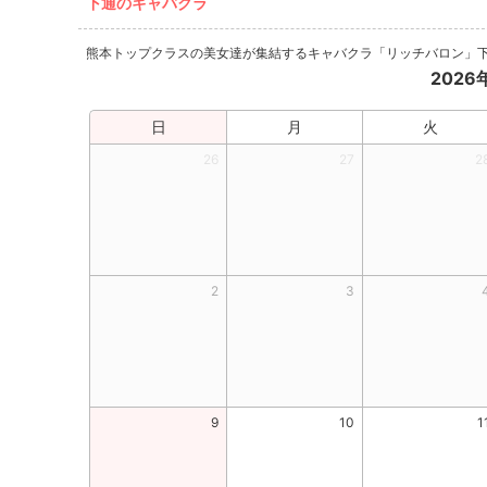
下通のキャバクラ
熊本トップクラスの美女達が集結するキャバクラ「リッチバロン」
202
日
月
火
26
27
2
2
3
9
10
1