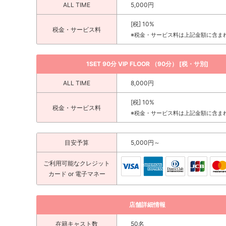
ALL TIME
5,000円
[税] 10%
税金・サービス料
※税金・サービス料は上記金額に含ま
1SET 90分 VIP FLOOR （90分） [税・サ別]
ALL TIME
8,000円
[税] 10%
税金・サービス料
※税金・サービス料は上記金額に含ま
目安予算
5,000円～
ご利用可能な
クレジット
カード
or 電子マネー
店舗詳細情報
在籍キャスト数
50名