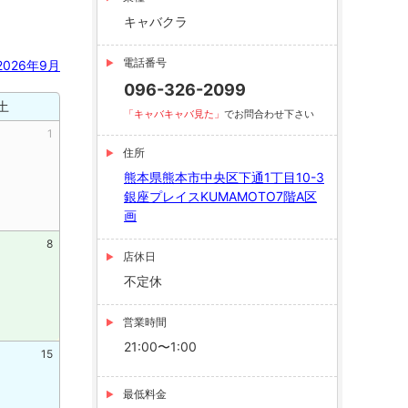
キャバクラ
電話番号
2026年9月
2026年8月
096-326-2099
土
日
月
火
「キャバキャバ見た」
でお問合わせ下さい
1
30
31
住所
熊本県熊本市中央区下通1丁目10-3
銀座プレイスKUMAMOTO7階A区
画
8
6
7
店休日
不定休
営業時間
21:00〜1:00
15
13
14
最低料金