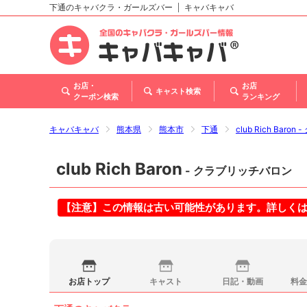
下通のキャバクラ・ガールズバー
キャバキャバ
北海道
東北
関東
甲信越・北陸
東海
関西
中国
四国
九州・沖縄
お店・
お店
キャスト検索
クーポン検索
ランキング
キャバキャバ
熊本県
熊本市
下通
club Rich Bar
club Rich Baron
- クラブリッチバロン
【注意】この情報は古い可能性があります。詳しく
お店トップ
キャスト
日記・動画
料金