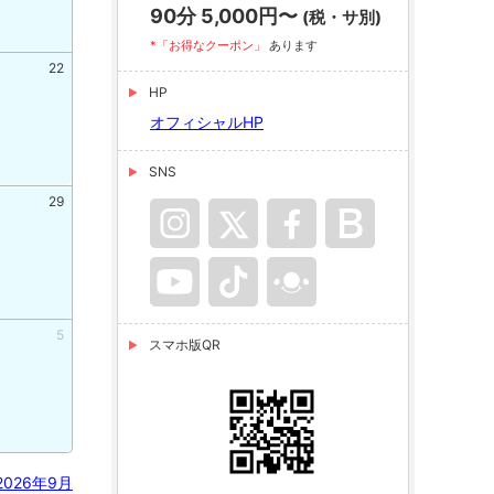
90分 5,000円〜
(税・サ別)
*「お得なクーポン」
あります
22
20
21
2
HP
オフィシャルHP
SNS
29
27
28
2
5
4
5
スマホ版QR
2026年9月
2026年8月