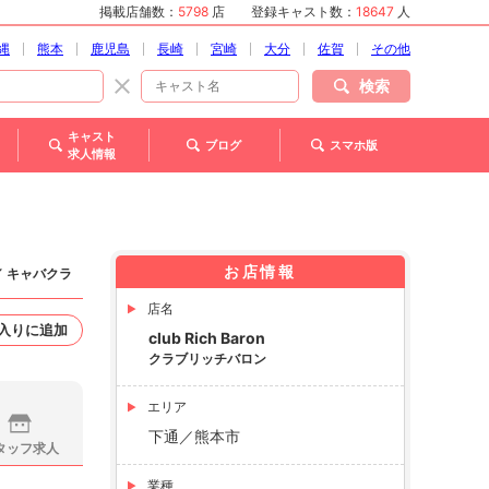
掲載店舗数：
5798
店
登録キャスト数：
18647
人
縄
熊本
鹿児島
長崎
宮崎
大分
佐賀
その他
検索
キャスト
ブログ
スマホ版
求人情報
お店情報
／ キャバクラ
店名
入りに追加
club Rich Baron
クラブリッチバロン
エリア
下通／熊本市
タッフ求人
業種