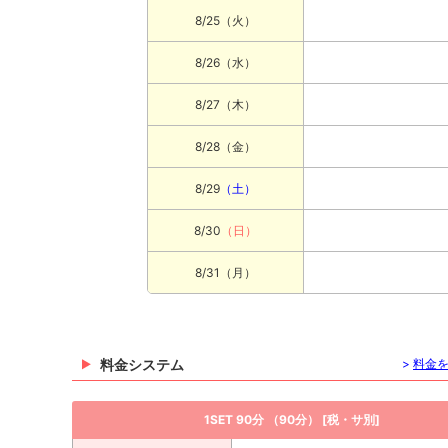
8/25
（火）
8/26
（水）
8/27
（木）
8/28
（金）
8/29
（土）
8/30
（日）
8/31
（月）
料金システム
>
料金
1SET 90分 （90分） [税・サ別]