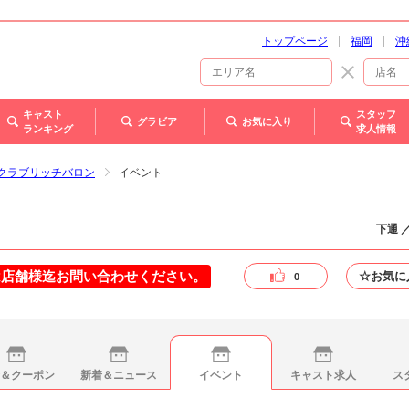
トップページ
福岡
沖
キャスト
スタッフ
グラビア
お気に入り
ランキング
求人情報
on - クラブリッチバロン
イベント
下通 
は店舗様迄お問い合わせください。
☆お気に
0
＆クーポン
新着＆ニュース
イベント
キャスト求人
ス