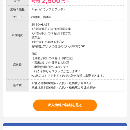
2,500
時給
円～
給与
業種 / 職種
キャバクラ／フロアレディ
エリア
松橋町／熊本県
20:30〜LAST
※月曜が祝日の場合は日曜営業
※月曜が祝日の場合は日曜営業
勤務時間
送迎あり
※遠方からの勤務も安心♪
お時間はアナタの無理のないお時間でOK
日曜
（月曜が祝日の場合は日曜営業）
・週末だけのお仕事も大歓迎
店休日
・出勤は週1日からOKです！
・行きも帰りもスタッフが送ります！
※お休みはシフト制ですのでお好きな時に出勤できます。
JR鹿児島本線(博多～八代) - 松橋駅より車4分
最寄駅
JR鹿児島本線(博多～八代) - 松橋駅より徒歩20分
求人情報の詳細を見る