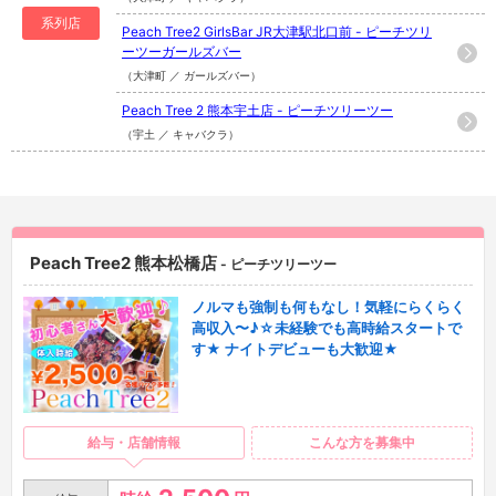
系列店
Peach Tree2 GirlsBar JR大津駅北口前 - ピーチツリ
ーツーガールズバー
（大津町 ／ ガールズバー）
Peach Tree 2 熊本宇土店 - ピーチツリーツー
（宇土 ／ キャバクラ）
Peach Tree2 熊本松橋店
- ピーチツリーツー
ノルマも強制も何もなし！気軽にらくらく
高収入〜♪☆未経験でも高時給スタートで
す★ ナイトデビューも大歓迎★
給与・店舗情報
こんな方を募集中