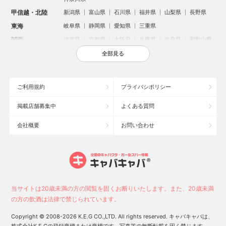
甲信越・北陸
新潟県
富山県
石川県
福井県
山梨県
長野県
東海
岐阜県
静岡県
愛知県
三重県
関西
滋賀県
京都府
大阪府
兵庫県
奈良県
和歌山県
中国
鳥取県
島根県
岡山県
広島県
山口県
全部見る
四国
徳島県
香川県
愛媛県
高知県
九州・沖縄
福岡県
佐賀県
長崎県
熊本県
大分県
宮崎県
ご利用規約
プライバシポリシー
鹿児島県
沖縄県
掲載店舗募集中
よくある質問
人気のエリアからお店を探す
会社概要
お問い合わせ
新宿のキャバクラ
歌舞伎町のキャバクラ
札幌市のキャバクラ
すすきののキャバクラ
北新地のキャバクラ
池袋のキャバクラ
ミナミのキャバクラ
大宮のキャバクラ
新潟市のキャバクラ
六本木のキャバクラ
高崎市のキャバクラ
池袋駅（西口）のキャバクラ
池袋駅（東口）のキャバクラ
宇都宮市のキャバクラ
当サイトは20歳未満の方の閲覧を固くお断りいたします。また、20歳未満
新潟駅前のキャバクラ
上野のキャバクラ
福岡市のキャバクラ
の方の飲酒は法律で禁じられています。
函館市のキャバクラ
長野市のキャバクラ
中洲のキャバクラ
Copyright © 2008-2026 K.E.G CO.,LTD. All rights reserved. キャバキャバは、
スタッフ
キャスト