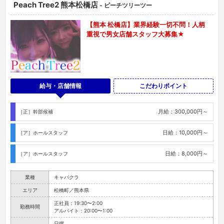
Peach Tree2 熊本松橋店
- ピーチツリーツー
【熊本 松橋店】業界経験一切不問！人柄
重視で男女店舗スタッフ大募集★
給与・店舗情報
こだわりポイント
月給：300,000円～
［正］幹部候補
日給：10,000円～
［ア］ホールスタッフ
日給：8,000円～
［ア］ホールスタッフ
業種
キャバクラ
エリア
松橋町／熊本県
正社員：19:30〜2:00
勤務時間
アルバイト：20:00〜1:00
日曜