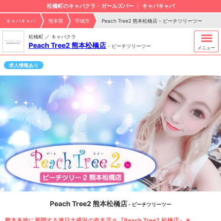
松橋町のキャバクラ・ガールズバー
キャバキャバ
キャバキャバ
熊本県
宇城市
Peach Tree2 熊本松橋店 - ピーチツリーツー
松橋町 ／ キャバクラ
Peach Tree2 熊本松橋店
-
ピーチツリーツー
メニュー
求人情報あり
Peach Tree2 熊本松橋店
- ピーチツリーツー
熊本各地に展開する連日大盛況の有名店☆『Peach Tree2 松橋店』★