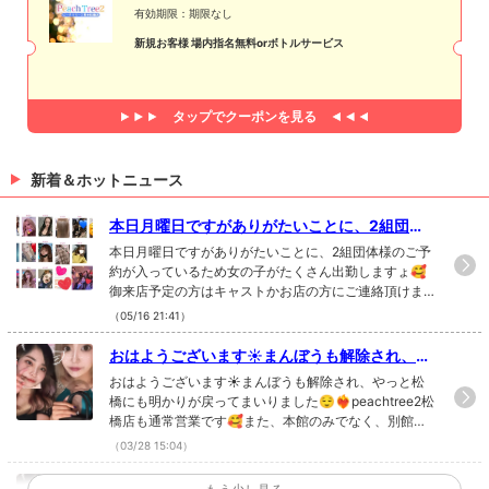
有効期限：期限なし
新規お客様 場内指名無料orボトルサービス
タップで
クーポンを見る
新着＆ホットニュース
本日月曜日ですがありがたいことに、2組団体
様のご予約が入っているため女の子がたく...
本日月曜日ですがありがたいことに、2組団体様のご予
約が入っているため女の子がたくさん出勤しますょ🥰
御来店予定の方はキャストかお店の方にご連絡頂けま
すとスムーズに入店できると思われます✨お手数お掛
（05/16 21:41）
け致しますが宜しくお願い致します‼️本日も21時より元
気にオープン💕キャスト、スタッフ一同皆様の御来店
おはようございます☀️まんぼうも解除され、や
を心よりお待ちしております☺️#熊本 #熊本キャバク
っと松橋にも明かりが戻ってまいりまし...
おはようございます☀️まんぼうも解除され、やっと松
ラ #キャバクラ#ポケパラ #ポケパラ九州 #ポケパラ掲
橋にも明かりが戻ってまいりました😌❤️‍🔥peachtree2松
載店#飲み屋 #宇城市 #松橋店#ピーチツリー松橋店 #p
橋店も通常営業です🥰また、本館のみでなく、別館の
eachtree2#可愛い #楽しい #安い#出勤情報 #キャスト
ご利用も可能となりました🥴💫団体様のご予約もお待
（03/28 15:04）
情報#キャスト募集 #ボーイ募集#本日も皆様の御来店
ちしております‼️また引き続き、コロナ対策を徹底して
心よりお待ちしております
営業を行います🥺検温、アルコール消毒、マスク着用
おはようございます☀️まんぼうも解除され、や