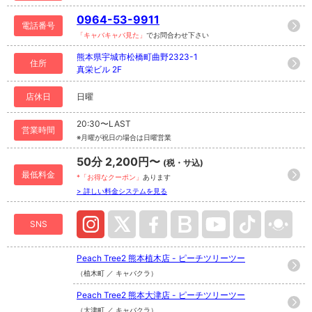
0964-53-9911
電話番号
「キャバキャバ見た」
でお問合わせ下さい
熊本県宇城市松橋町曲野2323-1
住所
真栄ビル 2F
店休日
日曜
20:30〜LAST
営業時間
※月曜が祝日の場合は日曜営業
50分 2,200円〜
(税・サ込)
最低料金
*「お得なクーポン」
あります
> 詳しい料金システムを見る
SNS
Peach Tree2 熊本植木店 - ピーチツリーツー
（植木町 ／ キャバクラ）
Peach Tree2 熊本大津店 - ピーチツリーツー
（大津町 ／ キャバクラ）