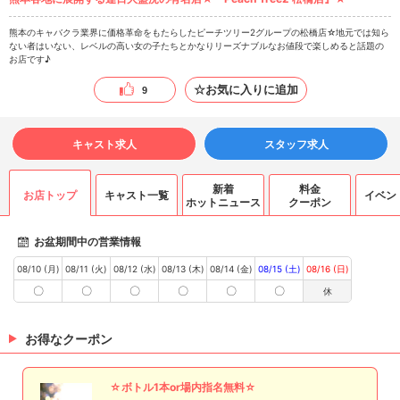
熊本のキャバクラ業界に価格革命をもたらしたピーチツリー2グループの松橋店☆地元では知ら
ない者はいない、レベルの高い女の子たちとかなりリーズナブルなお値段で楽しめると話題の
お店です♪
☆お気に入りに追加
9
キャスト求人
スタッフ求人
新着
料金
お店トップ
キャスト一覧
イベン
ホットニュース
クーポン
お盆期間中の営業情報
08/10 (月)
08/11 (火)
08/12 (水)
08/13 (木)
08/14 (金)
08/15 (土)
08/16 (日)
〇
〇
〇
〇
〇
〇
休
お得なクーポン
☆ボトル1本or場内指名無料☆