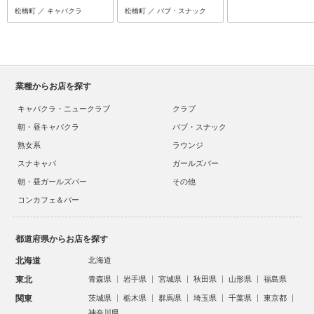
松橋町 ／ キャバクラ
松橋町 ／ パブ・スナック
業種からお店を探す
キャバクラ・ニュークラブ
クラブ
朝・昼キャバクラ
パブ・スナック
熟女系
ラウンジ
スナキャバ
ガールズバー
朝・昼ガールズバー
その他
コンカフェ＆バー
都道府県からお店を探す
北海道
北海道
東北
青森県
岩手県
宮城県
秋田県
山形県
福島県
関東
茨城県
栃木県
群馬県
埼玉県
千葉県
東京都
神奈川県