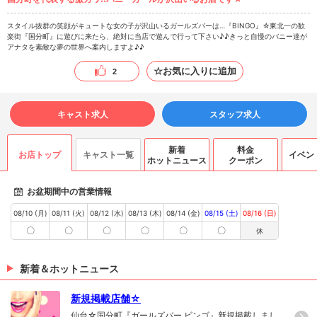
スタイル抜群の笑顔がキュートな女の子が沢山いるガールズバーは…『BINGO』☆東北一の歓
楽街『国分町』に遊びに来たら、絶対に当店で遊んで行って下さい♪♪きっと自慢のバニー達が
アナタを素敵な夢の世界へ案内しますよ♪♪
☆お気に入りに追加
2
キャスト求人
スタッフ求人
新着
料金
お店トップ
キャスト一覧
イベン
ホットニュース
クーポン
お盆期間中の営業情報
08/10 (月)
08/11 (火)
08/12 (水)
08/13 (木)
08/14 (金)
08/15 (土)
08/16 (日)
〇
〇
〇
〇
〇
〇
休
新着＆ホットニュース
新規掲載店舗☆
仙台☆国分町『ガールズバー ビンゴ』新規掲載しまし