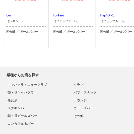
Lexi
funfare
flap”GIRL
（レキシー）
（ファンファーレ）
（フラップガール）
国分町 ／ ガールズバー
国分町 ／ ガールズバー
国分町 ／ ガールズバー
業種からお店を探す
キャバクラ・ニュークラブ
クラブ
朝・昼キャバクラ
パブ・スナック
熟女系
ラウンジ
スナキャバ
ガールズバー
朝・昼ガールズバー
その他
コンカフェ＆バー