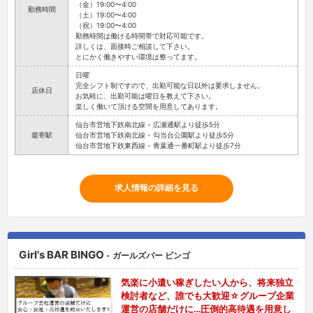
（金）19:00〜4:00
勤務時間
（土）19:00〜4:00
（祝）19:00〜4:00
勤務時間は働ける時間帯で対応可能です。
詳しくは、面接時ご相談して下さい。
とにかく働きやすい環境は整ってます。
日曜
完全シフト制ですので、出勤可能な日以外は要求しません。
店休日
お気軽に、出勤可能は曜日を教えて下さい。
楽しく働いて頂ける空間を用意してあります。
仙台市営地下鉄南北線 - 広瀬通駅より徒歩5分
最寄駅
仙台市営地下鉄南北線 - 勾当台公園駅より徒歩5分
仙台市営地下鉄東西線 - 青葉通一番町駅より徒歩7分
求人情報の詳細を見る
Girl's BAR BINGO
- ガールズバー ビンゴ
気楽に小遣い稼ぎしたい人から、将来独立
検討者など、誰でも大歓迎☆グループ企業
運営の店舗だけに…圧倒的高待遇を用意し