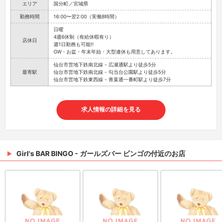
エリア
国分町／宮城県
勤務時間
16:00〜翌2:00（実働8時間）
日曜
4週6休制（有給休暇有り）
店休日
週1日勤務も可能!!
GW・お盆・年末年始・大型連休も用意してあります。
仙台市営地下鉄南北線 - 広瀬通駅より徒歩5分
最寄駅
仙台市営地下鉄南北線 - 勾当台公園駅より徒歩5分
仙台市営地下鉄東西線 - 青葉通一番町駅より徒歩7分
求人情報の詳細を見る
Girl's BAR BINGO - ガールズバー ビンゴの付近のお店