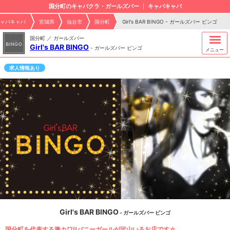
国分町のキャバクラ・ガールズバー
キャバキャバ
ャバキャバ
宮城県
仙台市
国分町
Girl's BAR BINGO - ガールズバー ビンゴ
国分町 ／ ガールズバー
Girl's BAR BINGO
-
ガールズバー ビンゴ
メニュー
求人情報あり
Girl's BAR BINGO
- ガールズバー ビンゴ
国分町を代表する激カワ!!バニーガールが沢山いるお店です☆