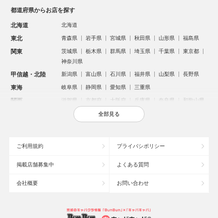
都道府県からお店を探す
北海道
北海道
東北
青森県
岩手県
宮城県
秋田県
山形県
福島県
関東
茨城県
栃木県
群馬県
埼玉県
千葉県
東京都
神奈川県
甲信越・北陸
新潟県
富山県
石川県
福井県
山梨県
長野県
東海
岐阜県
静岡県
愛知県
三重県
関西
滋賀県
京都府
大阪府
兵庫県
奈良県
和歌山県
中国
鳥取県
島根県
岡山県
広島県
山口県
全部見る
四国
徳島県
香川県
愛媛県
高知県
九州・沖縄
福岡県
佐賀県
長崎県
熊本県
大分県
宮崎県
ご利用規約
プライバシポリシー
鹿児島県
沖縄県
掲載店舗募集中
よくある質問
人気のエリアからお店を探す
会社概要
お問い合わせ
新宿のキャバクラ
歌舞伎町のキャバクラ
北新地のキャバクラ
札幌市のキャバクラ
すすきののキャバクラ
池袋のキャバクラ
ミナミのキャバクラ
大宮のキャバクラ
六本木のキャバクラ