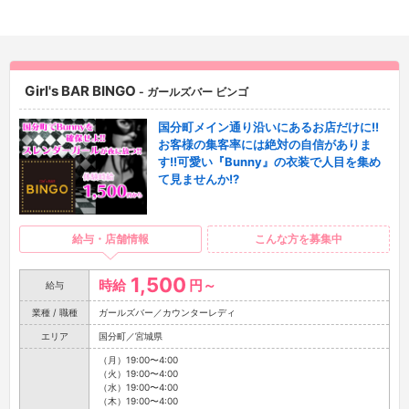
Girl's BAR BINGO
- ガールズバー ビンゴ
国分町メイン通り沿いにあるお店だけに!!
お客様の集客率には絶対の自信がありま
す!!可愛い『Bunny』の衣装で人目を集め
て見ませんか!?
給与・店舗情報
こんな方を募集中
1,500
時給
円～
給与
業種 / 職種
ガールズバー／カウンターレディ
エリア
国分町／宮城県
（月）19:00〜4:00
（火）19:00〜4:00
（水）19:00〜4:00
（木）19:00〜4:00