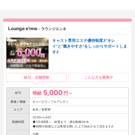
Lounge e'nne
- ラウンジエンネ
キャスト専用エステ優待制度♪“キレ
イ”と“働きやすさ”をしっかりサポートしま
す♪
給与・店舗情報
こんな方を募集中
5,000
時給
円～
給与
業種 / 職種
キャバクラ／フロアレディ
エリア
松本／長野県
20:00〜LAST
勤務時間
◆1日3時間～・終電まで・遅出勤務OK☆
◆時間や頻度などは希望を聞いた上で決めさせて頂きます♪
日曜