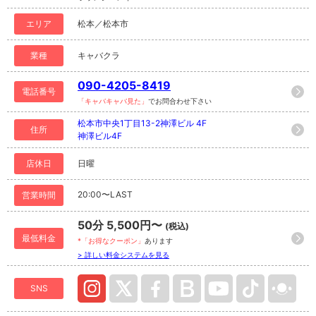
エリア
松本／松本市
業種
キャバクラ
090-4205-8419
電話番号
「キャバキャバ見た」
でお問合わせ下さい
松本市中央1丁目13-2神澤ビル 4F
住所
神澤ビル4F
店休日
日曜
20:00〜LAST
営業時間
50分 5,500円〜
(税込)
最低料金
*「お得なクーポン」
あります
> 詳しい料金システムを見る
SNS