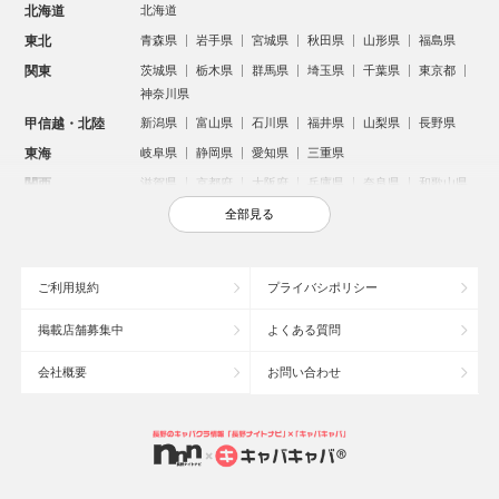
北海道
北海道
東北
青森県
岩手県
宮城県
秋田県
山形県
福島県
関東
茨城県
栃木県
群馬県
埼玉県
千葉県
東京都
神奈川県
甲信越・北陸
新潟県
富山県
石川県
福井県
山梨県
長野県
東海
岐阜県
静岡県
愛知県
三重県
関西
滋賀県
京都府
大阪府
兵庫県
奈良県
和歌山県
中国
鳥取県
島根県
岡山県
広島県
山口県
全部見る
四国
徳島県
香川県
愛媛県
高知県
九州・沖縄
福岡県
佐賀県
長崎県
熊本県
大分県
宮崎県
ご利用規約
プライバシポリシー
鹿児島県
沖縄県
掲載店舗募集中
よくある質問
人気のエリアからお店を探す
会社概要
お問い合わせ
新宿のキャバクラ
歌舞伎町のキャバクラ
北新地のキャバクラ
札幌市のキャバクラ
すすきののキャバクラ
池袋のキャバクラ
ミナミのキャバクラ
大宮のキャバクラ
六本木のキャバクラ
新潟市のキャバクラ
池袋駅（西口）のキャバクラ