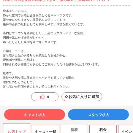
松本エリアにある、
静かな空間でお酒と会話を楽しめるキャバクラです。
賑やかになりすぎない雰囲気を大切にしており、
接待や会食の延長としても利用しやすい環境を整えています。
店内はブラウンを基調とした、上品でラグジュアリーな空間。
周囲を気にせず会話がしやすく、
ゆったりとした時間を過ごせる造りです。
在籍キャストは、
落ち着きと品のある対応を意識した女性が中心。
距離感や所作にも配慮し、
同席されるお客様にも安心してご利用いただける接客を心がけています。
松本で、
接待や大切な場に使えるキャバクラを探している際の
選択肢のひとつとして、
落ち着いた時間を過ごしたい時にご利用ください。
☆お気に入りに追加
0
キャスト求人
スタッフ求人
新着
料金
お店トップ
キャスト一覧
イベン