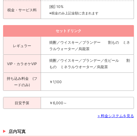
[税] 10%
税金・サービス料
※税金のみ上記金額に含まれます
セットドリンク
焼酎／ウイスキー／ブランデー 割もの ミネ
レギュラー
ラルウォーター／烏龍茶
焼酎／ウイスキー／ブランデー／生ビール 割
VIP・カラオケVIP
もの ミネラルウオーター／烏龍茶
持ち込み料金 (フ
￥1,100
ードのみ)
目安予算
￥6,000～
> 料金システムを見る
店内写真