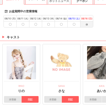
ホットニュース
クーポン
お盆期間中の営業情報
08/10 (月)
08/11 (火)
08/12 (水)
08/13 (木)
08/14 (金)
08/15 (土)
08/16 (日)
〇
〇
〇
〇
〇
〇
休
キャスト
RINO
SANA
AIKA
りの
さな
あい
未登録
日記
未登録
日記
未登録