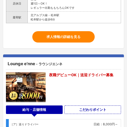
店休日
週1日～OK！
レギュラー出勤ももちろんOKです
北アルプス線 - 松本駅
最寄駅
松本駅から徒歩6分
求人情報の詳細を見る
Lounge e'nne
- ラウンジエンネ
夜職デビューOK｜送迎ドライバー募集
給与・店舗情報
こだわりポイント
日給：8,000円～
［ア］送りドライバー