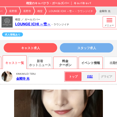
権堂のキャバクラ・ガールズバー
キャバキャバ
バ
長野県
長野市
権堂
LOUNGE ICHI ～壱～ - ラウンジイチ
金閣寺 光
権堂 ／ ガールズバー
LOUNGE ICHI ～壱～
-
ラウンジイチ
メニュー
求人情報あり
キャスト求人
スタッフ求人
新着
料金
キャスト一覧
イベント情報
出勤
ホットニュース
クーポン
KINKAKUZI TERU
トップ
日記
グラビア
金閣寺 光