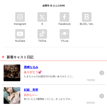
金閣寺 光 さんのSNS
Instagram
X
Facebook
BLOG／etc.
YouTube
TikTok
17Live
新着キャスト日記
尾崎なるみ
ありがとう💕
たまちゃんのお誕生日のお祝いありがとうご...
7時間前
妃姫 和李
おかしい…
気づいたら1週間経っていた…すっかりブロ...
8時間前