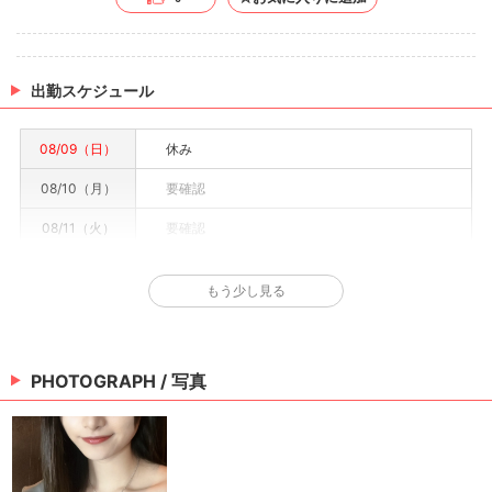
出勤スケジュール
08/09（日）
休み
08/10（月）
要確認
08/11（火）
要確認
08/12（水）
要確認
もう少し見る
08/13（木）
要確認
08/14（金）
要確認
PHOTOGRAPH / 写真
08/15（土）
要確認
※情報はあくまで予定でキャストまたは出勤情報は一部です。詳細はお店にお問い合わせく
ださい。