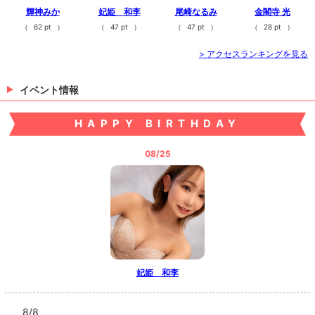
輝神みか
妃姫 和李
尾崎なるみ
金閣寺 光
（
62 pt
）
（
47 pt
）
（
47 pt
）
（
28 pt
）
> アクセスランキングを見る
イベント情報
HAPPY BIRTHDAY
08/25
妃姫 和李
8/8