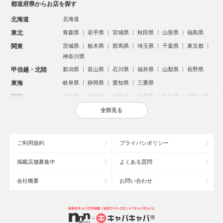
都道府県からお店を探す
北海道
北海道
東北
青森県
岩手県
宮城県
秋田県
山形県
福島県
関東
茨城県
栃木県
群馬県
埼玉県
千葉県
東京都
神奈川県
甲信越・北陸
新潟県
富山県
石川県
福井県
山梨県
長野県
東海
岐阜県
静岡県
愛知県
三重県
関西
滋賀県
京都府
大阪府
兵庫県
奈良県
和歌山県
中国
鳥取県
島根県
岡山県
広島県
山口県
全部見る
四国
徳島県
香川県
愛媛県
高知県
九州・沖縄
福岡県
佐賀県
長崎県
熊本県
大分県
宮崎県
ご利用規約
プライバシポリシー
鹿児島県
沖縄県
掲載店舗募集中
よくある質問
人気のエリアからお店を探す
会社概要
お問い合わせ
新宿のキャバクラ
歌舞伎町のキャバクラ
北新地のキャバクラ
札幌市のキャバクラ
すすきののキャバクラ
池袋のキャバクラ
ミナミのキャバクラ
大宮のキャバクラ
六本木のキャバクラ