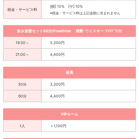
[税] 10% [サ] 10%
税金・サービス料
※税金・サービス料は上記金額に含まれません
飲み放題セット60分(FreeDrink 焼酎･ウイスキー･ｿﾌﾄﾄﾞﾘﾝｸ)
19:30～
3,300円
21:00～
4,400円
延長
30分
3,300円
60分
4,400円
VIPルーム
1人
＋1,100円