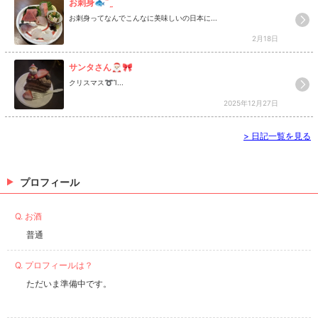
お刺身🐟‪˜˷
お刺身ってなんでこんなに美味しいの日本に...
2月18日
サンタさん🎅🏻🎀
クリスマス➰Ἳ...
2025年12月27日
>
日記一覧を見る
プロフィール
Q. お酒
普通
Q. プロフィールは？
ただいま準備中です。