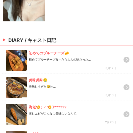
DIARY / キャスト日記
初めてのブルーチーズ🧀
初めてブルーチーズ食べたら大人の味だった...
3月17日
美味美味🤤
美味しすぎた🥹...
3月13日
海老🍤( '-' 🍤 )??????
蒸しエビがこんなに美味しいなんて、
2月26日