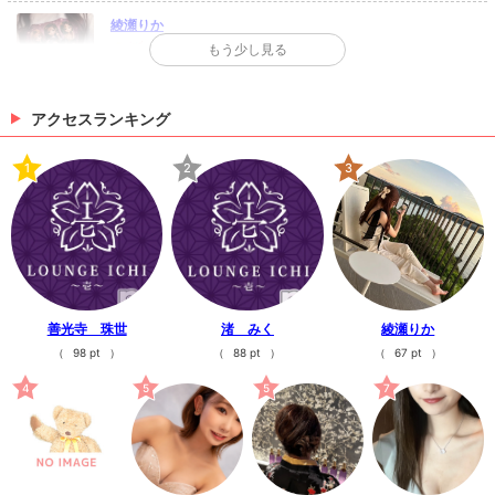
綾瀬りか
🎂🥳
もう少し見る
ディズニープリンセス風👸...
1日前
アクセスランキング
輝神みか
オタオメです🥰
1
2
3
今日はたまさんの誕生日🎉...
2日前
>
日記一覧を見る
善光寺 珠世
渚 みく
綾瀬りか
（
98 pt
）
（
88 pt
）
（
67 pt
）
4
5
5
7