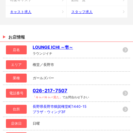
キャスト求人
スタッフ求人
お店情報
LOUNGE ICHI ～壱～
店名
ラウンジイチ
エリア
権堂／長野市
業種
ガールズバー
026-217-7507
電話番号
「キャバキャバ見た」
でお問合わせ下さい
長野県長野市鶴賀権堂町1440-15
住所
プラザ・ウィング3F
店休日
日曜