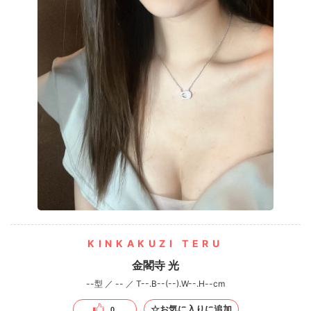
KINKAKUZI TERU
金閣寺 光
--型 ／ -- ／ T--.B--(--).W--.H--cm
☆お気に入りに追加
0