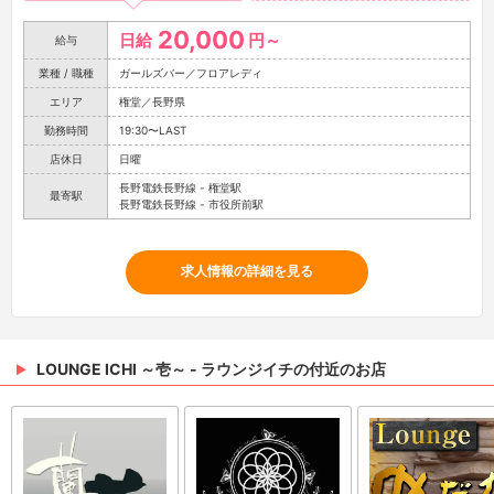
20,000
日給
円～
給与
業種 / 職種
ガールズバー／フロアレディ
エリア
権堂／長野県
勤務時間
19:30〜LAST
店休日
日曜
長野電鉄長野線 - 権堂駅
最寄駅
長野電鉄長野線 - 市役所前駅
求人情報の詳細を見る
LOUNGE ICHI ～壱～ - ラウンジイチの付近のお店