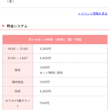
（金）
> イベント情報を見る
料金システム
ボトルセット90分 （90分） [税・サ別]
19:30 ～ 21:00
3,300円
21:00 ～ LAST
4,400円
1,100円
指名
セット毎時に発生
場内指名
1,100円
同伴
3,300円
カラオケ5曲チケッ
1100円
ト