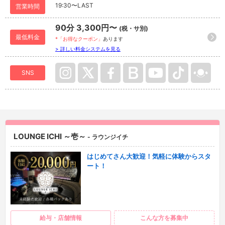
19:30〜LAST
営業時間
90分 3,300円〜
(税・サ別)
最低料金
*「お得なクーポン」
あります
> 詳しい料金システムを見る
SNS
LOUNGE ICHI ～壱～
- ラウンジイチ
はじめてさん大歓迎！気軽に体験からスタ
ート！
給与・店舗情報
こんな方を募集中