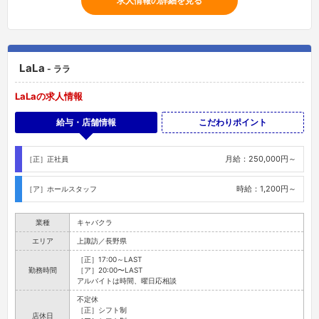
求人情報の詳細を見る
LaLa
- ララ
LaLaの求人情報
給与・店舗情報
こだわりポイント
月給：250,000円～
［正］正社員
時給：1,200円～
［ア］ホールスタッフ
業種
キャバクラ
エリア
上諏訪／長野県
［正］17:00～LAST
勤務時間
［ア］20:00〜LAST
アルバイトは時間、曜日応相談
不定休
［正］シフト制
店休日