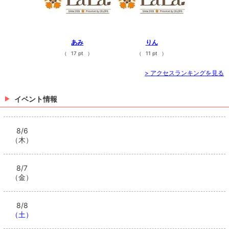
あみ
りん
（
17 pt
）
（
11 pt
）
> アクセスランキングを見る
イベント情報
8/6
（木）
8/7
（金）
8/8
（土）