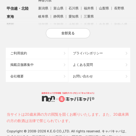
神奈川県
甲信越・北陸
新潟県
富山県
石川県
福井県
山梨県
長野県
東海
岐阜県
静岡県
愛知県
三重県
関西
滋賀県
京都府
大阪府
兵庫県
奈良県
和歌山県
中国
鳥取県
島根県
岡山県
広島県
山口県
全部見る
四国
徳島県
香川県
愛媛県
高知県
九州・沖縄
福岡県
佐賀県
長崎県
熊本県
大分県
宮崎県
ご利用規約
プライバシポリシー
鹿児島県
沖縄県
掲載店舗募集中
よくある質問
人気のエリアからお店を探す
会社概要
お問い合わせ
新宿のキャバクラ
歌舞伎町のキャバクラ
北新地のキャバクラ
池袋のキャバクラ
札幌市のキャバクラ
すすきののキャバクラ
ミナミのキャバクラ
大宮のキャバクラ
六本木のキャバクラ
新潟市のキャバクラ
池袋駅（西口）のキャバクラ
池袋駅（東口）のキャバクラ
高崎市のキャバクラ
福岡市のキャバクラ
当サイトは20歳未満の方の閲覧を固くお断りいたします。また、20歳未満
新潟駅前のキャバクラ
宇都宮市のキャバクラ
中洲のキャバクラ
の方の飲酒は法律で禁じられています。
上野のキャバクラ
函館市のキャバクラ
長野市のキャバクラ
Copyright © 2008-2026 K.E.G CO.,LTD. All rights reserved. キャバキャバは、