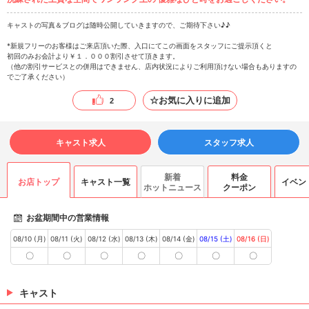
キャストの写真＆ブログは随時公開していきますので、ご期待下さい♪♪
*新規フリーのお客様はご来店頂いた際、入口にてこの画面をスタッフにご提示頂くと
初回のみお会計より￥１．０００割引させて頂きます。
（他の割引サービスとの併用はできません、店内状況によりご利用頂けない場合もありますの
でご了承ください）
☆お気に入りに追加
2
キャスト求人
スタッフ求人
新着
料金
お店トップ
キャスト一覧
イベン
ホットニュース
クーポン
お盆期間中の営業情報
08/10 (月)
08/11 (火)
08/12 (水)
08/13 (木)
08/14 (金)
08/15 (土)
08/16 (日)
〇
〇
〇
〇
〇
〇
〇
キャスト