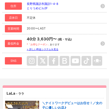
長野県諏訪市諏訪1-4-8
住所
とりうめビル2F
店休日
不定休
20:00〜LAST
営業時間
40分 3,630円〜
(税・サ込)
最低料金
*「お得なクーポン」
あります
> 詳しい料金システムを見る
SNS
LaLa
- ララ
＼ナイトワークデビューはお任せ！／女の
子に優しいお店♪