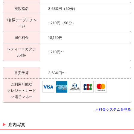
複数指名
3,630円（50分）
1名様テーブルチャ
1,210円（50分）
ージ
同伴料金
18,150円
レディースカクテ
1,210円〜
ル1杯
目安予算
3,630円〜
ご利用可能な
クレジットカード
or 電子マネー
> 料金システムを見る
店内写真