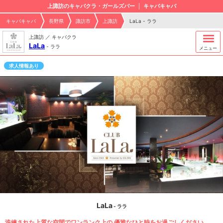
上諏訪のキャバクラ・ガールズバー
キャバキャバ
キャバキャバ
長野県
諏訪市
上諏訪
LaLa - ララ
上諏訪 ／ キャバクラ
LaLa
-
ララ
メニュー
求人情報あり
LaLa
- ララ
洗練された上質な空間でワンランク上の 優雅なひと時をお過ごしください。