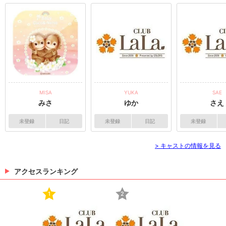
MISA
YUKA
SAE
みさ
ゆか
さえ
未登録
日記
未登録
日記
未登録
> キャストの情報を見る
アクセスランキング
1
2