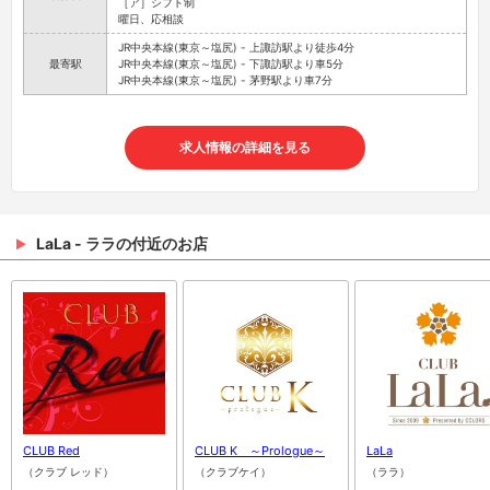
［ア］シフト制
曜日、応相談
JR中央本線(東京～塩尻) - 上諏訪駅より徒歩4分
最寄駅
JR中央本線(東京～塩尻) - 下諏訪駅より車5分
JR中央本線(東京～塩尻) - 茅野駅より車7分
求人情報の詳細を見る
LaLa - ララの付近のお店
CLUB Red
CLUB K ～Prologue～
LaLa
（クラブ レッド）
（クラブケイ）
（ララ）