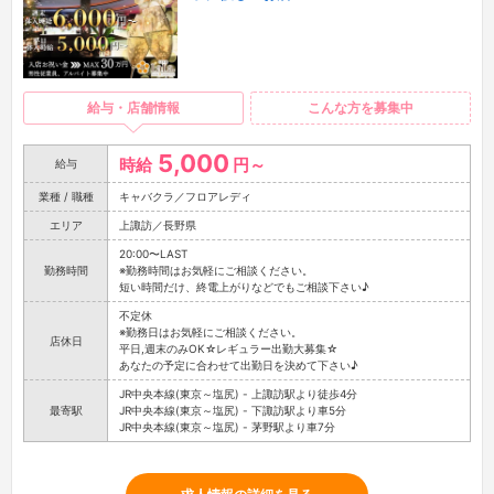
給与・店舗情報
こんな方を募集中
5,000
時給
円～
給与
業種 / 職種
キャバクラ／フロアレディ
エリア
上諏訪／長野県
20:00〜LAST
勤務時間
※勤務時間はお気軽にご相談ください。
短い時間だけ、終電上がりなどでもご相談下さい♪
不定休
※勤務日はお気軽にご相談ください。
店休日
平日,週末のみOK☆レギュラー出勤大募集☆
あなたの予定に合わせて出勤日を決めて下さい♪
JR中央本線(東京～塩尻) - 上諏訪駅より徒歩4分
最寄駅
JR中央本線(東京～塩尻) - 下諏訪駅より車5分
JR中央本線(東京～塩尻) - 茅野駅より車7分