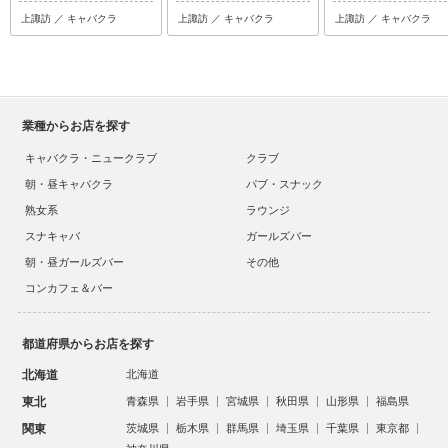
上諏訪 ／ キャバクラ
上諏訪 ／ キャバクラ
上諏訪 ／ キャバクラ
業種からお店を探す
キャバクラ・ニュークラブ
クラブ
朝・昼キャバクラ
パブ・スナック
熟女系
ラウンジ
スナキャバ
ガールズバー
朝・昼ガールズバー
その他
コンカフェ＆バー
都道府県からお店を探す
北海道
北海道
東北
青森県
岩手県
宮城県
秋田県
山形県
福島県
関東
茨城県
栃木県
群馬県
埼玉県
千葉県
東京都