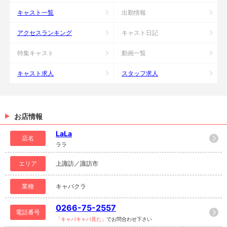
キャスト一覧
出勤情報
アクセスランキング
キャスト日記
特集キャスト
動画一覧
キャスト求人
スタッフ求人
お店情報
LaLa
店名
ララ
エリア
上諏訪／諏訪市
業種
キャバクラ
0266-75-2557
電話番号
「キャバキャバ見た」
でお問合わせ下さい