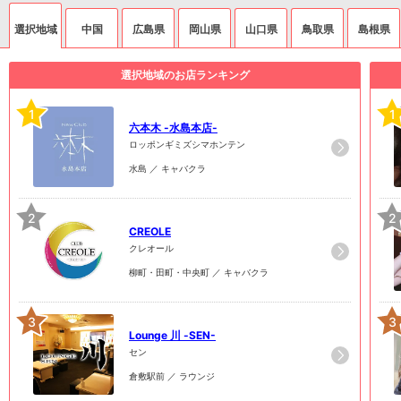
選択地域
中国
広島県
岡山県
山口県
鳥取県
島根県
選択地域のお店ランキング
1
1
六本木 -水島本店-
ロッポンギミズシマホンテン
水島 ／ キャバクラ
2
2
CREOLE
クレオール
柳町・田町・中央町 ／ キャバクラ
3
3
Lounge 川 -SEN-
セン
倉敷駅前 ／ ラウンジ