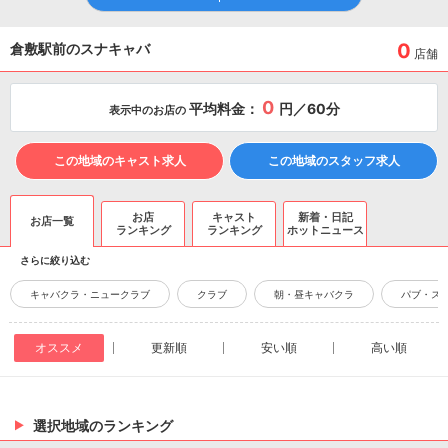
0
倉敷駅前のスナキャバ
店舗
0
平均料金：
円／60分
表示中のお店の
この地域のキャスト求人
この地域のスタッフ求人
お店
キャスト
新着・日記
お店一覧
ランキング
ランキング
ホットニュース
さらに絞り込む
キャバクラ・ニュークラブ
クラブ
朝・昼キャバクラ
パブ・ス
オススメ
更新順
安い順
高い順
選択地域のランキング