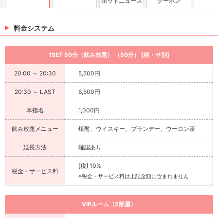
ホットニュース
クーポン
料金システム
1SET 50分（飲み放題） （50分） [税・サ別]
20:00 ～ 20:30
5,500円
20:30 ～ LAST
6,500円
本指名
1,000円
飲み放題メニュー
焼酎、ウイスキー、ブランデー、ウーロン茶
延長方法
確認あり
[税] 10%
税金・サービス料
※税金・サービス料は上記金額に含まれません
VIPルーム（2部屋）