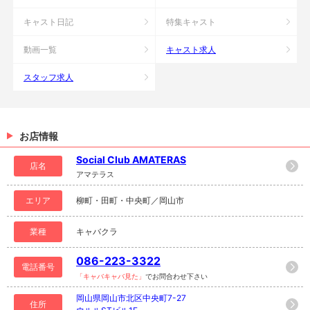
キャスト日記
特集キャスト
動画一覧
キャスト求人
スタッフ求人
お店情報
Social Club AMATERAS
店名
アマテラス
エリア
柳町・田町・中央町／岡山市
業種
キャバクラ
086-223-3322
電話番号
「キャバキャバ見た」
でお問合わせ下さい
岡山県岡山市北区中央町7-27
住所