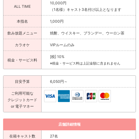
10,000円
ALL TIME
（1名様）キャスト3名付け以上となります
本指名
1,000円
飲み放題メニュー
焼酎、ウイスキー、ブランデー、ウーロン茶
カラオケ
VIPルームのみ
[税] 10%
税金・サービス料
※税金・サービス料は上記金額に含まれません
目安予算
6,050円～
ご利用可能な
クレジットカード
or 電子マネー
店舗詳細情報
在籍キャスト数
27名