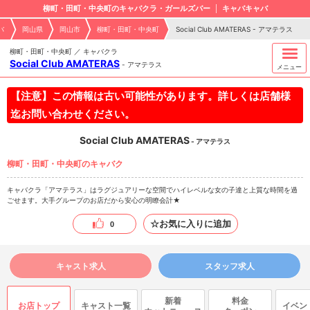
柳町・田町・中央町のキャバクラ・ガールズバー
キャバキャバ
バ
岡山県
岡山市
柳町・田町・中央町
Social Club AMATERAS - アマテラス
柳町・田町・中央町 ／ キャバクラ
Social Club AMATERAS
-
アマテラス
メニュー
【注意】この情報は古い可能性があります。詳しくは店舗様
迄お問い合わせください。
Social Club AMATERAS
- アマテラス
柳町・田町・中央町のキャバク
キャバクラ「アマテラス」はラグジュアリーな空間でハイレベルな女の子達と上質な時間を過
ごせます。大手グループのお店だから安心の明瞭会計★
☆お気に入りに追加
0
キャスト求人
スタッフ求人
新着
料金
お店トップ
キャスト一覧
イベン