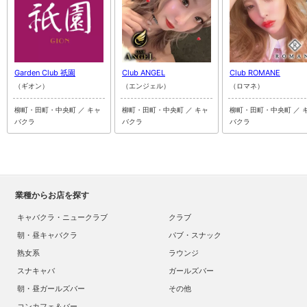
Garden Club 祇園
Club ANGEL
Club ROMANE
（ギオン）
（エンジェル）
（ロマネ）
柳町・田町・中央町 ／ キャ
柳町・田町・中央町 ／ キャ
柳町・田町・中央町 ／ 
バクラ
バクラ
バクラ
業種からお店を探す
キャバクラ・ニュークラブ
クラブ
朝・昼キャバクラ
パブ・スナック
熟女系
ラウンジ
スナキャバ
ガールズバー
朝・昼ガールズバー
その他
コンカフェ＆バー