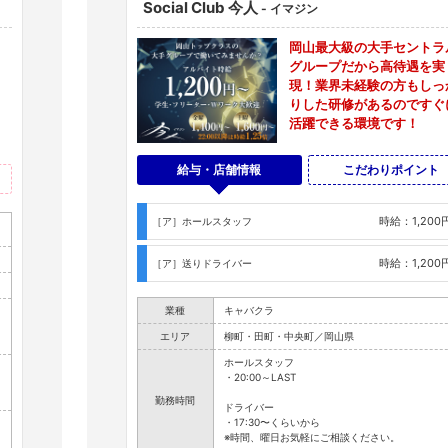
Social Club 今人
- イマジン
岡山最大級の大手セントラ
グループだから高待遇を実
現！業界未経験の方もしっ
りした研修があるのですぐ
活躍できる環境です！
給与・店舗情報
こだわりポイント
時給：1,200
［ア］ホールスタッフ
時給：1,200
［ア］送りドライバー
業種
キャバクラ
エリア
柳町・田町・中央町／岡山県
ホールスタッフ
・20:00～LAST
勤務時間
ドライバー
・17:30〜くらいから
※時間、曜日お気軽にご相談ください。