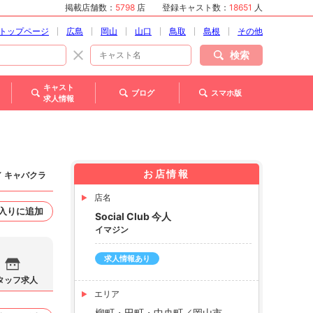
掲載店舗数：
5798
店
登録キャスト数：
18651
人
トップページ
広島
岡山
山口
鳥取
島根
その他
検索
キャスト
ブログ
スマホ版
求人情報
お店情報
／ キャバクラ
店名
入りに追加
Social Club 今人
イマジン
求人情報あり
タッフ求人
エリア
柳町・田町・中央町／岡山市