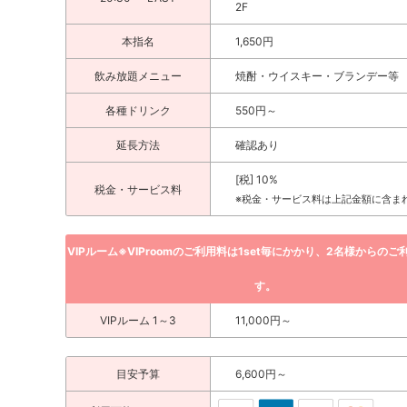
2F
本指名
1,650円
飲み放題メニュー
焼酎・ウイスキー・ブランデー等
各種ドリンク
550円～
延長方法
確認あり
[税] 10%
税金・サービス料
※税金・サービス料は上記金額に含ま
VIPルーム※VIProomのご利用料は1set毎にかかり、2名様からの
す。
VIPルーム 1～3
11,000円～
目安予算
6,600円～