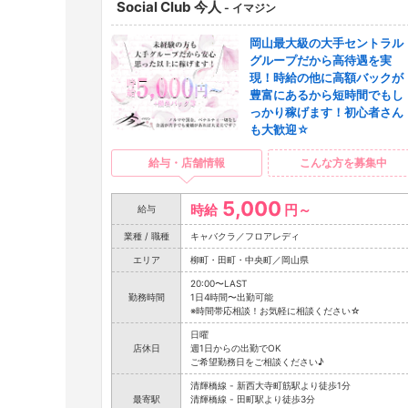
Social Club 今人
- イマジン
岡山最大級の大手セントラル
グループだから高待遇を実
現！時給の他に高額バックが
豊富にあるから短時間でもし
っかり稼げます！初心者さん
も大歓迎☆
給与・店舗情報
こんな方を募集中
5,000
時給
円～
給与
業種 / 職種
キャバクラ／フロアレディ
エリア
柳町・田町・中央町／岡山県
20:00〜LAST
勤務時間
1日4時間〜出勤可能
※時間帯応相談！お気軽に相談ください☆
日曜
店休日
週1日からの出勤でOK
ご希望勤務日をご相談ください♪
清輝橋線 - 新西大寺町筋駅より徒歩1分
最寄駅
清輝橋線 - 田町駅より徒歩3分