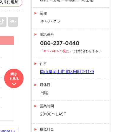
入りに追加
業種
キャバクラ
電話番号
086-227-0440
「キャバキャバ見た」
でお問合わせ下さい
住所
岡山県岡山市北区田町2-11-9
續き
を見る
店休日
日曜
営業時間
20:00〜LAST
最低料金
08/15(土)