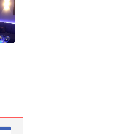
柳町・田町・中央町／岡山市
業種
キャバクラ
電話番号
086-227-0440
「キャバキャバ見た」
でお問合わせ下さい
最低料金
50分 6,600円〜
(税・サ込)
*「お得なクーポン」
あります
> 詳しい料金システムを見る