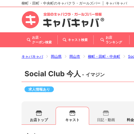
柳町・田町・中央町のキャバクラ・ガールズバー
キャバキャバ
北海道
東北
関東
甲信越・北陸
東海
関西
中国
四国
九州・沖縄
お店・
お店
キャスト検索
クーポン検索
ランキング
キャバキャバ
岡山県
岡山市
柳町・田町・中央町
So
Social Club 今人
- イマジン
求人情報あり
お店トップ
キャスト
日記・動画
料金