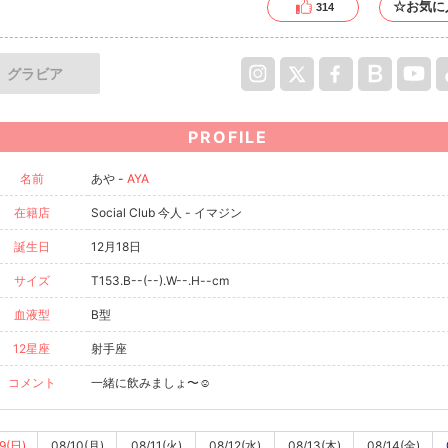
☆お気に
314
グラビア
PROFILE
名前
あや -
AYA
在籍店
Social Club 今人 - イマジン
誕生日
12月18日
サイズ
T153.B--(--).W--.H--cm
血液型
B型
12星座
射手座
コメント
一緒に飲みましょ〜☺️
9(日)
08/10(月)
08/11(火)
08/12(水)
08/13(木)
08/14(金)