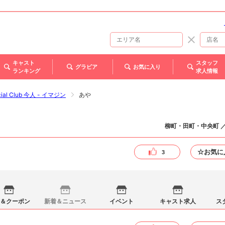
キャスト
スタッフ
グラビア
お気に入り
ランキング
求人情報
cial Club 今人 - イマジン
あや
柳町・田町・中央町 
☆お気に
3
＆クーポン
新着＆ニュース
イベント
キャスト求人
ス