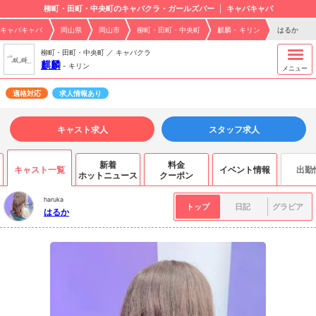
柳町・田町・中央町のキャバクラ・ガールズバー
キャバキャバ
キャバキャバ
岡山県
岡山市
柳町・田町・中央町
麒麟 - キリン
はるか
柳町・田町・中央町 ／ キャバクラ
麒麟
-
キリン
メニュー
適格対応
求人情報あり
キャスト求人
スタッフ求人
新着
料金
キャスト一覧
イベント情報
出勤
ホットニュース
クーポン
haruka
トップ
日記
グラビア
はるか