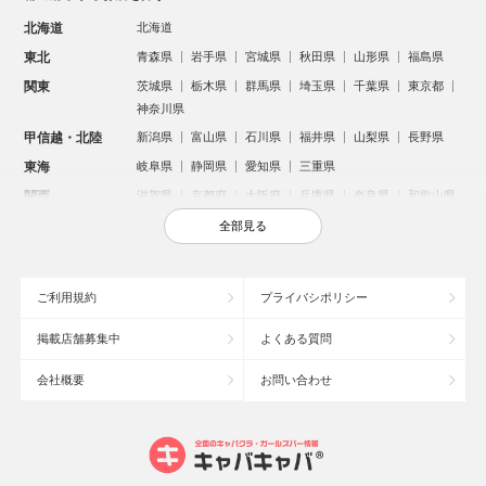
北海道
北海道
東北
青森県
岩手県
宮城県
秋田県
山形県
福島県
関東
茨城県
栃木県
群馬県
埼玉県
千葉県
東京都
神奈川県
甲信越・北陸
新潟県
富山県
石川県
福井県
山梨県
長野県
東海
岐阜県
静岡県
愛知県
三重県
関西
滋賀県
京都府
大阪府
兵庫県
奈良県
和歌山県
中国
鳥取県
島根県
岡山県
広島県
山口県
全部見る
四国
徳島県
香川県
愛媛県
高知県
九州・沖縄
福岡県
佐賀県
長崎県
熊本県
大分県
宮崎県
ご利用規約
プライバシポリシー
鹿児島県
沖縄県
掲載店舗募集中
よくある質問
人気のエリアからお店を探す
会社概要
お問い合わせ
新宿のキャバクラ
歌舞伎町のキャバクラ
北新地のキャバクラ
池袋のキャバクラ
札幌市のキャバクラ
すすきののキャバクラ
ミナミのキャバクラ
大宮のキャバクラ
六本木のキャバクラ
新潟市のキャバクラ
池袋駅（西口）のキャバクラ