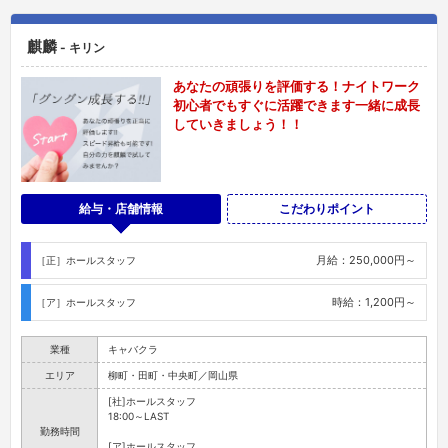
麒麟
- キリン
あなたの頑張りを評価する！ナイトワーク
初心者でもすぐに活躍できます一緒に成長
していきましょう！！
給与・店舗情報
こだわりポイント
月給：250,000円～
［正］ホールスタッフ
時給：1,200円～
［ア］ホールスタッフ
業種
キャバクラ
エリア
柳町・田町・中央町／岡山県
[社]ホールスタッフ
18:00～LAST
勤務時間
[ア]ホールスタッフ