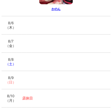
かのん
8/6
（木）
8/7
（金）
8/8
（土）
8/9
（日）
8/10
店休日
（月）