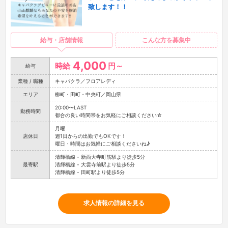
致します！！
給与・店舗情報
こんな方を募集中
4,000
時給
円～
給与
業種 / 職種
キャバクラ／フロアレディ
エリア
柳町・田町・中央町／岡山県
20:00〜LAST
勤務時間
都合の良い時間帯をお気軽にご相談ください☆
月曜
店休日
週1日からの出勤でもOKです！
曜日・時間はお気軽にご相談くださいね♪
清輝橋線 - 新西大寺町筋駅より徒歩5分
最寄駅
清輝橋線 - 大雲寺前駅より徒歩5分
清輝橋線 - 田町駅より徒歩5分
求人情報の詳細を見る