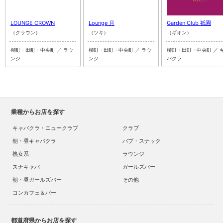
LOUNGE CROWN
Lounge 月
Garden Club 祇園
（クラウン）
（ツキ）
（ギオン）
柳町・田町・中央町 ／ ラウ
柳町・田町・中央町 ／ ラウ
柳町・田町・中央町 ／ 
ンジ
ンジ
バクラ
業種からお店を探す
キャバクラ・ニュークラブ
クラブ
朝・昼キャバクラ
パブ・スナック
熟女系
ラウンジ
スナキャバ
ガールズバー
朝・昼ガールズバー
その他
コンカフェ＆バー
都道府県からお店を探す