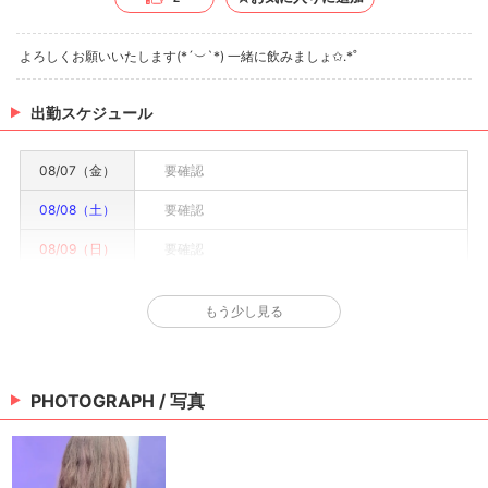
よろしくお願いいたします(*´︶`*) 一緒に飲みましょ✩.*˚
出勤スケジュール
08/07（金）
要確認
08/08（土）
要確認
08/09（日）
要確認
08/10（月）
休み
もう少し見る
08/11（火）
要確認
08/12（水）
要確認
PHOTOGRAPH / 写真
08/13（木）
要確認
※情報はあくまで予定でキャストまたは出勤情報は一部です。詳細はお店にお問い合わせく
ださい。