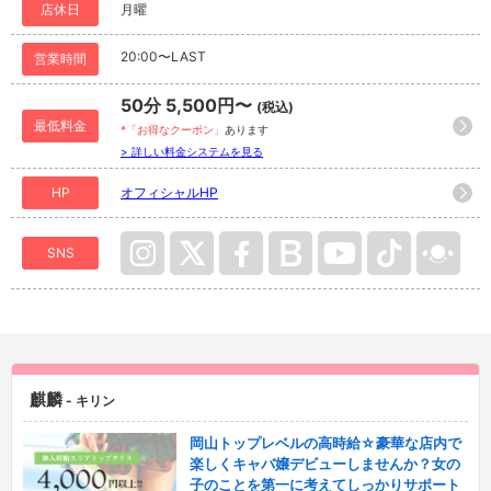
店休日
月曜
20:00〜LAST
営業時間
50分 5,500円〜
(税込)
最低料金
*「お得なクーポン」
あります
> 詳しい料金システムを見る
HP
オフィシャルHP
SNS
麒麟
- キリン
岡山トップレベルの高時給☆豪華な店内で
楽しくキャバ嬢デビューしませんか？女の
子のことを第一に考えてしっかりサポート