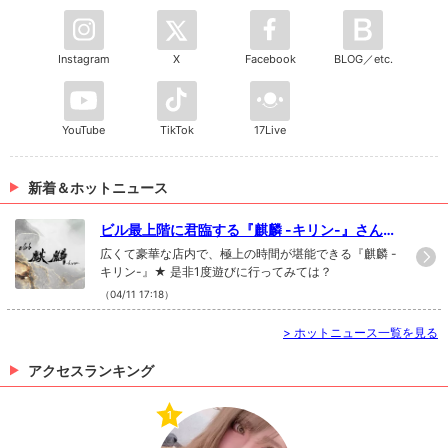
Instagram
X
Facebook
BLOG／etc.
YouTube
TikTok
17Live
新着＆ホットニュース
ビル最上階に君臨する『麒麟 -キリン-』さんが
新規掲載スタート★
広くて豪華な店内で、極上の時間が堪能できる『麒麟 -
キリン-』★ 是非1度遊びに行ってみては？
（04/11 17:18）
>
ホットニュース一覧を見る
アクセスランキング
1