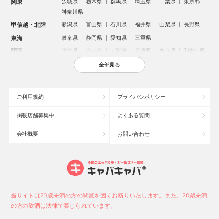
関東
茨城県
栃木県
群馬県
埼玉県
千葉県
東京都
神奈川県
甲信越・北陸
新潟県
富山県
石川県
福井県
山梨県
長野県
東海
岐阜県
静岡県
愛知県
三重県
関西
滋賀県
京都府
大阪府
兵庫県
奈良県
和歌山県
中国
鳥取県
島根県
岡山県
広島県
山口県
全部見る
四国
徳島県
香川県
愛媛県
高知県
九州・沖縄
福岡県
佐賀県
長崎県
熊本県
大分県
宮崎県
ご利用規約
プライバシポリシー
鹿児島県
沖縄県
掲載店舗募集中
よくある質問
人気のエリアからお店を探す
会社概要
お問い合わせ
新宿のキャバクラ
歌舞伎町のキャバクラ
北新地のキャバクラ
池袋のキャバクラ
札幌市のキャバクラ
すすきののキャバクラ
ミナミのキャバクラ
大宮のキャバクラ
六本木のキャバクラ
新潟市のキャバクラ
池袋駅（西口）のキャバクラ
池袋駅（東口）のキャバクラ
高崎市のキャバクラ
福岡市のキャバクラ
当サイトは20歳未満の方の閲覧を固くお断りいたします。また、20歳未満
新潟駅前のキャバクラ
宇都宮市のキャバクラ
中洲のキャバクラ
の方の飲酒は法律で禁じられています。
上野のキャバクラ
函館市のキャバクラ
長野市のキャバクラ