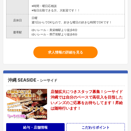
※時間・曜日応相談
※毎日出勤できる方、大歓迎です！！
日曜
店休日
週1日からでOKなので、好きな曜日の好きな時間でOKです！
ゆいレール - 美栄橋駅より徒歩6分
最寄駅
ゆいレール - 県庁前駅より徒歩6分
求人情報の詳細を見る
沖縄 SEASIDE
- シーサイド
店舗拡大につきスタッフ募集！シーサイド
沖縄では自分のペースで高収入を目指した
いメンズのご応募をお待ちしてます！昇給
は随時行います！
給与・店舗情報
こだわりポイント