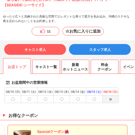
【SEASIDE-シーサイド】
ゆったり広々と洗練された高級な空間でエレガントな香りで貴方を包み込み、沖縄のステキな
夜を忘れられないことをお約束します。
☆お気に入りに追加
11
キャスト求人
スタッフ求人
新着
料金
お店トップ
キャスト一覧
イベン
ホットニュース
クーポン
お盆期間中の営業情報
08/10 (月)
08/11 (火)
08/12 (水)
08/13 (木)
08/14 (金)
08/15 (土)
08/16 (日)
〇
〇
〇
〇
〇
〇
休
お得なクーポン
Specialクーポン🌺