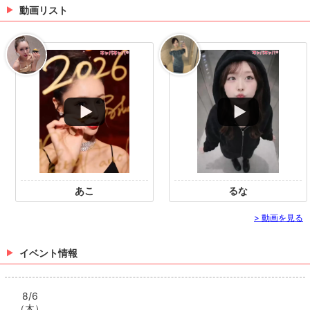
動画リスト
まこ
あこ
ゆず
あこ
るな
> 動画を見る
さくら
りか
まり
イベント情報
> 出勤情報を見る
8/6
（木）