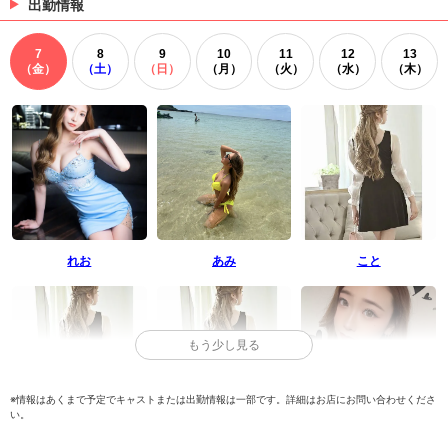
出勤情報
7
8
9
10
11
12
13
（金）
（土）
（日）
（月）
（火）
（水）
（木）
れお
あみ
こと
もう少し見る
※情報はあくまで予定でキャストまたは出勤情報は一部です。詳細はお店にお問い合わせくださ
い。
りんか
ゆり
つばさ