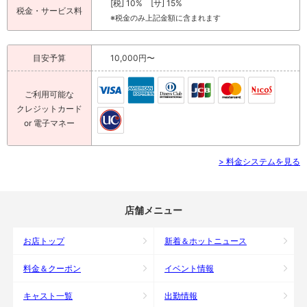
[税] 10% [サ] 15%
税金・サービス料
※税金のみ上記金額に含まれます
目安予算
10,000円〜
ご利用可能な
クレジットカード
or 電子マネー
> 料金システムを見る
店舗メニュー
お店トップ
新着＆ホットニュース
料金＆クーポン
イベント情報
キャスト一覧
出勤情報