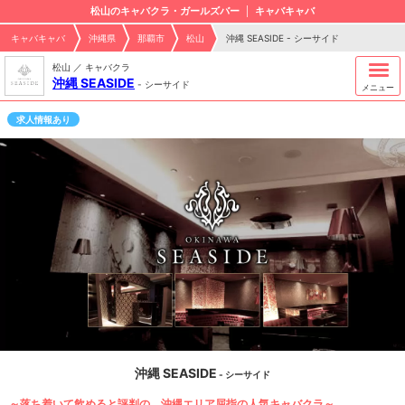
松山のキャバクラ・ガールズバー
キャバキャバ
キャバキャバ
沖縄県
那覇市
松山
沖縄 SEASIDE - シーサイド
松山 ／ キャバクラ
沖縄 SEASIDE
-
シーサイド
メニュー
求人情報あり
沖縄 SEASIDE
- シーサイド
～落ち着いて飲めると評判の、沖縄エリア屈指の人気キャバクラ～