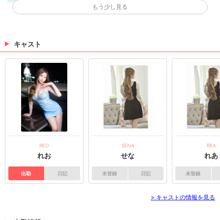
Specialクーポン🐬
もう少し見る
🫧🐬沖縄シーサイド🐬🫧 フリーの御客様限定 60分セ
ット¥4400で ご案内いたします😊 皆様の御来店 従業
員一同お待ち申し上げます🌺
キャスト
（06/13 18:03）
🫧🐬沖縄シーサイド🐬🫧 フリーの御客様限定
60分セット¥4400で ご...
🫧🐬沖縄シーサイド🐬🫧 フリーの御客様限定 60分セ
ット¥4400で ご案内いたします😊 皆様の御来店 従業
員一同お待ち申し上げます🌺
（06/12 18:07）
>
ホットニュース一覧を見る
REO
SENA
REA
れお
せな
れあ
出勤
日記
未登録
日記
未登録
> キャストの情報を見る