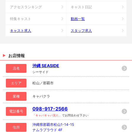
アクセスランキング
キャスト日記
特集キャスト
動画一覧
キャスト求人
スタッフ求人
お店情報
沖縄 SEASIDE
店名
シーサイド
エリア
松山／那覇市
業種
キャバクラ
098-917-2566
電話番号
「キャバキャバ見た」
でお問合わせ下さい
沖縄県那覇市松山1-14-15
住所
ナムラプラウド 4F