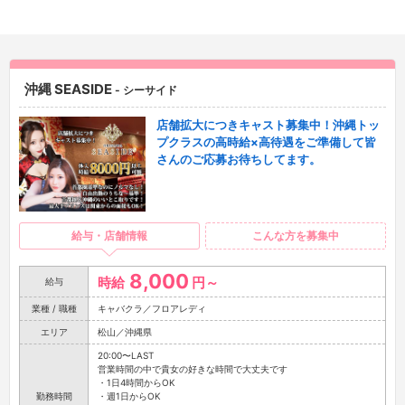
沖縄 SEASIDE
- シーサイド
店舗拡大につきキャスト募集中！沖縄トッ
プクラスの高時給×高待遇をご準備して皆
さんのご応募お待ちしてます。
給与・店舗情報
こんな方を募集中
8,000
時給
円～
給与
業種 / 職種
キャバクラ／フロアレディ
エリア
松山／沖縄県
20:00〜LAST
営業時間の中で貴女の好きな時間で大丈夫です
・1日4時間からOK
勤務時間
・週1日からOK