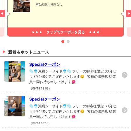
有効期限：期限なし
タップで
クーポンを見る
新着＆ホットニュース
Specialクーポン
🫧🐬沖縄シーサイド🐬🫧 フリーの御客様限定 60分セ
ット¥4400で ご案内いたします😊 皆様の御来店 従業
員一同お待ち申し上げます🌺
（06/19 18:03）
Specialクーポン
🫧🐬沖縄シーサイド🐬🫧 フリーの御客様限定 60分セ
ット¥4400で ご案内いたします😊 皆様の御来店 従業
員一同お待ち申し上げます🌺
（06/14 18:16）