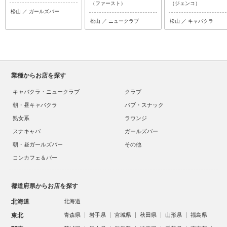
（ファースト）
（ジェンコ）
松山 ／ ガールズバー
松山 ／ ニュークラブ
松山 ／ キャバクラ
業種からお店を探す
キャバクラ・ニュークラブ
クラブ
朝・昼キャバクラ
パブ・スナック
熟女系
ラウンジ
スナキャバ
ガールズバー
朝・昼ガールズバー
その他
コンカフェ＆バー
都道府県からお店を探す
北海道
北海道
東北
青森県
岩手県
宮城県
秋田県
山形県
福島県