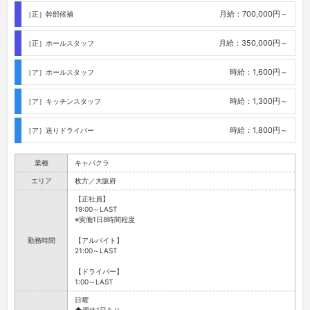
月給：700,000円～
［正］幹部候補
月給：350,000円～
［正］ホールスタッフ
時給：1,600円～
［ア］ホールスタッフ
時給：1,300円～
［ア］キッチンスタッフ
時給：1,800円～
［ア］送りドライバー
業種
キャバクラ
エリア
枚方／大阪府
【正社員】
19:00～LAST
※実働1日8時間程度
勤務時間
【アルバイト】
21:00～LAST
【ドライバー】
1:00～LAST
日曜