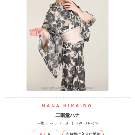
HANA NIKAIDO
二階堂ハナ
--型 ／ -- ／ T--.B--(--).W--.H--cm
☆お気に入りに追加
0