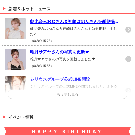
新着＆ホットニュース
朝比奈みおねさん＆神崎はのんさんを新規掲載
♪
朝比奈みおねさん＆神崎はのんさんを新規掲載しまし
た♪
（06/09 15:28）
唯月サアヤさんの写真を更新★
唯月サアヤさんの写真を更新しました★
（06/03 15:55）
シリウスグループ公式LINE開設
シリウスグループの公式LINEを開設しました。オトク
な情報をどんどん発信していきますので友達登録よろ
もう少し見る
しくお願い致します！↓↓↓↓↓公式LINE
（06/03 15:40）
桜咲ヒナさんを新規掲載♪
イベント情報
桜咲ヒナさんを新規掲載しました♪
（03/17 14:34）
HAPPY BIRTHDAY