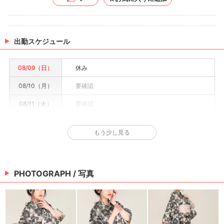
出勤スケジュール
08/09（日）
休み
08/10（月）
要確認
08/11（火）
要確認
08/12（水）
要確認
もう少し見る
08/13（木）
要確認
08/14（金）
要確認
PHOTOGRAPH / 写真
08/15（土）
要確認
※情報はあくまで予定でキャストまたは出勤情報は一部です。詳細はお店にお問い合わせく
ださい。