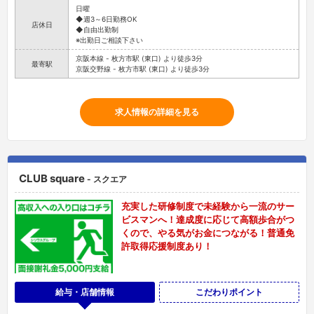
日曜
◆週3～6日勤務OK
店休日
◆自由出勤制
※出勤日ご相談下さい
京阪本線 - 枚方市駅 (東口) より徒歩3分
最寄駅
京阪交野線 - 枚方市駅 (東口) より徒歩3分
求人情報の詳細を見る
CLUB square
- スクエア
充実した研修制度で未経験から一流のサー
ビスマンへ！達成度に応じて高額歩合がつ
くので、やる気がお金につながる！普通免
許取得応援制度あり！
給与・店舗情報
こだわりポイント