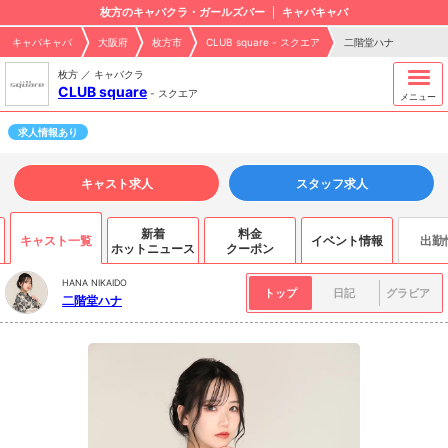
枚方のキャバクラ・ガールズバー
キャバキャバ
キャバキャバ
大阪府
枚方市
CLUB square - スクエア
二階堂ハナ
枚方 ／ キャバクラ
CLUB square
-
スクエア
メニュー
求人情報あり
キャスト求人
スタッフ求人
新着
料金
キャスト一覧
イベント情報
出勤
ホットニュース
クーポン
HANA NIKAIDO
トップ
日記
グラビア
二階堂ハナ