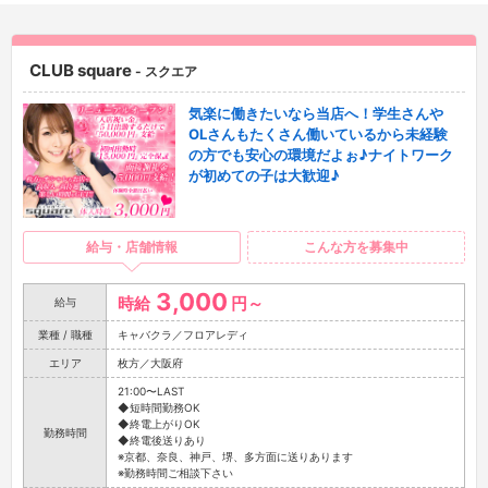
CLUB square
- スクエア
気楽に働きたいなら当店へ！学生さんや
OLさんもたくさん働いているから未経験
の方でも安心の環境だよぉ♪ナイトワーク
が初めての子は大歓迎♪
給与・店舗情報
こんな方を募集中
3,000
時給
円～
給与
業種 / 職種
キャバクラ／フロアレディ
エリア
枚方／大阪府
21:00〜LAST
◆短時間勤務OK
◆終電上がりOK
勤務時間
◆終電後送りあり
※京都、奈良、神戸、堺、多方面に送りあります
※勤務時間ご相談下さい