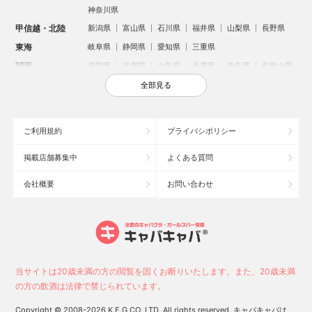
神奈川県
甲信越・北陸
新潟県
富山県
石川県
福井県
山梨県
長野県
東海
岐阜県
静岡県
愛知県
三重県
関西
滋賀県
京都府
大阪府
兵庫県
奈良県
和歌山県
中国
鳥取県
島根県
岡山県
広島県
山口県
全部見る
四国
徳島県
香川県
愛媛県
高知県
九州・沖縄
福岡県
佐賀県
長崎県
熊本県
大分県
宮崎県
ご利用規約
プライバシポリシー
鹿児島県
沖縄県
掲載店舗募集中
よくある質問
人気のエリアからお店を探す
会社概要
お問い合わせ
新宿のキャバクラ
歌舞伎町のキャバクラ
札幌市のキャバクラ
すすきののキャバクラ
北新地のキャバクラ
池袋のキャバクラ
ミナミのキャバクラ
大宮のキャバクラ
新潟市のキャバクラ
六本木のキャバクラ
高崎市のキャバクラ
池袋駅（西口）のキャバクラ
池袋駅（東口）のキャバクラ
宇都宮市のキャバクラ
当サイトは20歳未満の方の閲覧を固くお断りいたします。また、20歳未満
新潟駅前のキャバクラ
上野のキャバクラ
福岡市のキャバクラ
の方の飲酒は法律で禁じられています。
函館市のキャバクラ
長野市のキャバクラ
中洲のキャバクラ
Copyright © 2008-2026 K.E.G CO.,LTD. All rights reserved. キャバキャバは、