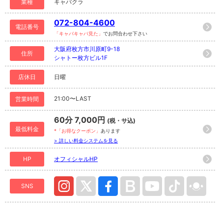
業種
キャバクラ
072-804-4600
電話番号
「キャバキャバ見た」
でお問合わせ下さい
大阪府枚方市川原町9-18
住所
シャトー枚方ビル1F
店休日
日曜
21:00〜LAST
営業時間
60分 7,000円
(税・サ込)
最低料金
*「お得なクーポン」
あります
> 詳しい料金システムを見る
HP
オフィシャルHP
SNS