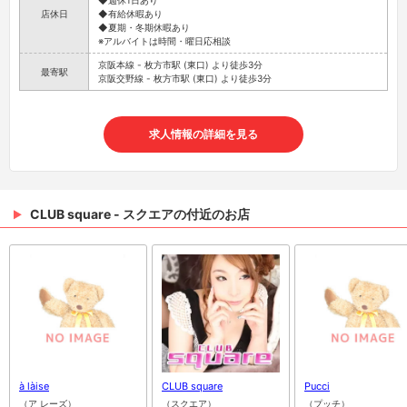
◆週休1日あり
店休日
◆有給休暇あり
◆夏期・冬期休暇あり
※アルバイトは時間・曜日応相談
京阪本線 - 枚方市駅 (東口) より徒歩3分
最寄駅
京阪交野線 - 枚方市駅 (東口) より徒歩3分
求人情報の詳細を見る
CLUB square - スクエアの付近のお店
à làise
CLUB square
Pucci
（ア レーズ）
（スクエア）
（プッチ）