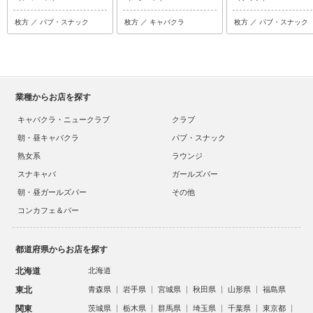
枚方 ／ パブ・スナック
枚方 ／ キャバクラ
枚方 ／ パブ・スナック
業種からお店を探す
キャバクラ・ニュークラブ
クラブ
朝・昼キャバクラ
パブ・スナック
熟女系
ラウンジ
スナキャバ
ガールズバー
朝・昼ガールズバー
その他
コンカフェ＆バー
都道府県からお店を探す
北海道
北海道
東北
青森県
岩手県
宮城県
秋田県
山形県
福島県
関東
茨城県
栃木県
群馬県
埼玉県
千葉県
東京都