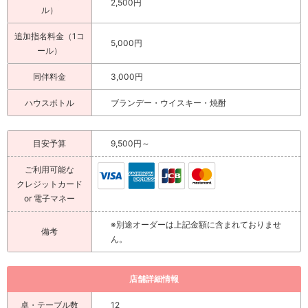
2,500円
ル）
追加指名料金（1コ
5,000円
ール）
同伴料金
3,000円
ハウスボトル
ブランデー・ウイスキー・焼酎
目安予算
9,500円～
ご利用可能な
クレジットカード
or 電子マネー
※別途オーダーは上記金額に含まれておりませ
備考
ん。
店舗詳細情報
卓・テーブル数
12