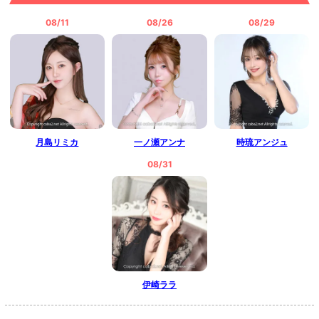
>
ホットニュース一覧を見る
08/11
08/26
08/29
月島リミカ
一ノ瀬アンナ
時琉アンジュ
08/31
伊崎ララ