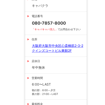
キャバクラ
電話番号
080-7857-8000
「キャバキャバ見た」
でお問合わせ下さい
住所
大阪府大阪市中央区心斎橋筋2-3-2
クインズコートビル東館2F
店休日
年中無休
営業時間
6:00〜LAST
朝の部：6:00～夕方
夜の部：21:00～LAST
最低料金