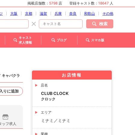
掲載店舗数：
5798
店
登録キャスト数：
18647
人
ジ
大阪
京都
滋賀
兵庫
奈良
和歌山
その他
検索
キャスト
ブログ
スマホ版
求人情報
お店情報
／ キャバクラ
店名
入りに追加
CLUB CLOCK
クロック
エリア
ミナミ／ミナミ
タッフ求人
業種