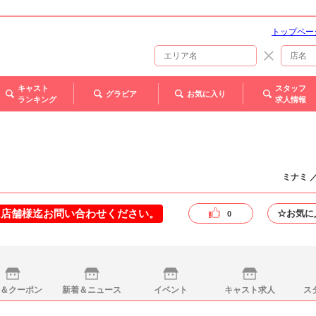
トップペー
キャスト
スタッフ
グラビア
お気に入り
ランキング
求人情報
ミナミ 
は店舗様迄お問い合わせください。
☆お気に
0
＆クーポン
新着＆ニュース
イベント
キャスト求人
ス