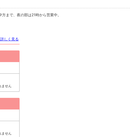
ら夕方まで、夜の部は21時から営業中。
を詳しく見る
れません
れません