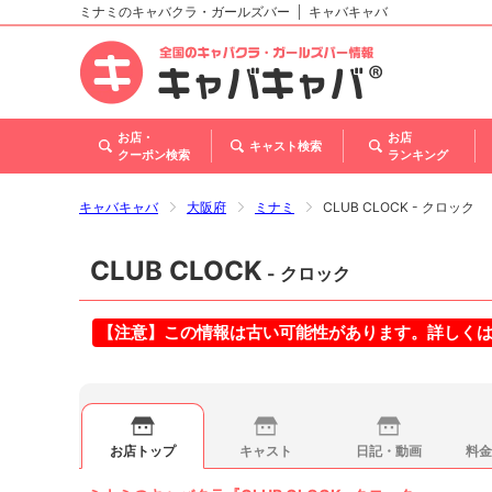
ミナミのキャバクラ・ガールズバー
キャバキャバ
北海道
東北
関東
甲信越・北陸
東海
関西
中国
四国
九州・沖縄
お店・
お店
キャスト検索
クーポン検索
ランキング
キャバキャバ
大阪府
ミナミ
CLUB CLOCK - クロック
CLUB CLOCK
- クロック
【注意】この情報は古い可能性があります。詳しく
お店トップ
キャスト
日記・動画
料金