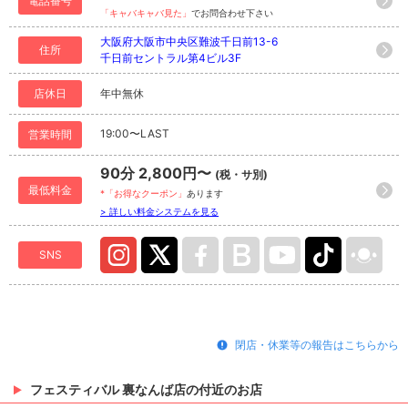
電話番号
「キャバキャバ見た」
でお問合わせ下さい
大阪府大阪市中央区難波千日前13-6
住所
千日前セントラル第4ビル3F
店休日
年中無休
19:00〜LAST
営業時間
90分 2,800円〜
(税・サ別)
最低料金
*「お得なクーポン」
あります
> 詳しい料金システムを見る
SNS
閉店・休業等の報告はこちらから
フェスティバル 裏なんば店の付近のお店