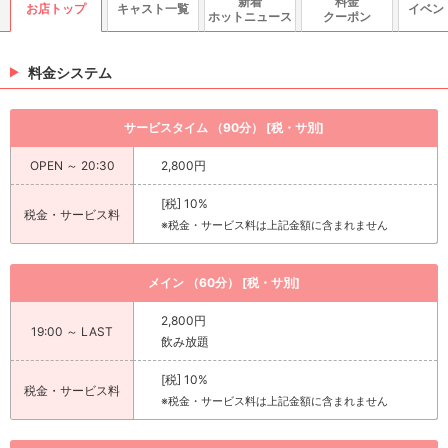
新着
料金
お店トップ
キャスト一覧
イベン
ホットニュース
クーポン
料金システム
サービスタイム （90分） [税・サ別]
OPEN ～ 20:30
2,800円
[税] 10%
税金・サービス料
※税金・サービス料は上記金額に含まれません
メイン （60分） [税・サ別]
2,800円
19:00 ～ LAST
飲み放題
[税] 10%
税金・サービス料
※税金・サービス料は上記金額に含まれません