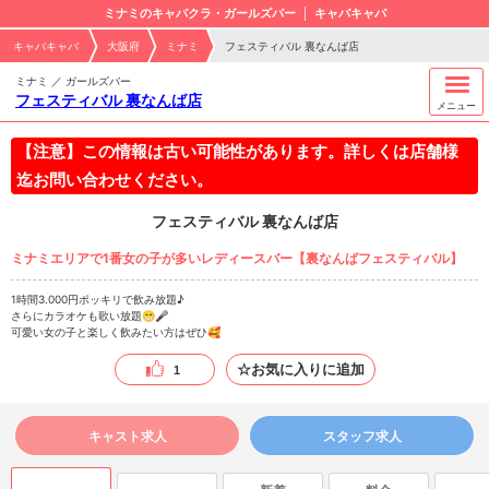
ミナミのキャバクラ・ガールズバー
キャバキャバ
キャバキャバ
大阪府
ミナミ
フェスティバル 裏なんば店
ミナミ ／ ガールズバー
フェスティバル 裏なんば店
メニュー
【注意】この情報は古い可能性があります。詳しくは店舗様
迄お問い合わせください。
フェスティバル 裏なんば店
ミナミエリアで1番女の子が多いレディースバー【裏なんばフェスティバル】
1時間3.000円ポッキリで飲み放題♪
さらにカラオケも歌い放題😁🎤
可愛い女の子と楽しく飲みたい方はぜひ🥰
☆お気に入りに追加
1
キャスト求人
スタッフ求人