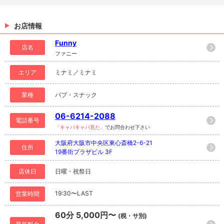
お店情報
Funny
店名
ファニー
エリア
ミナミ／ミナミ
業種
パブ・スナック
06-6214-2088
電話番号
「キャバキャバ見た」
でお問合わせ下さい
大阪府大阪市中央区東心斎橋2-6-21
住所
19番街プラザビル 3F
店休日
日曜・祝祭日
19:30〜LAST
営業時間
60分 5,000円〜
(税・サ別)