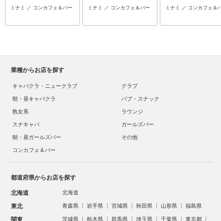
ミナミ ／ コンカフェ＆バー
ミナミ ／ コンカフェ＆バー
ミナミ ／ コンカフェ＆
業種からお店を探す
キャバクラ・ニュークラブ
クラブ
朝・昼キャバクラ
パブ・スナック
熟女系
ラウンジ
スナキャバ
ガールズバー
朝・昼ガールズバー
その他
コンカフェ＆バー
都道府県からお店を探す
北海道
北海道
東北
青森県
岩手県
宮城県
秋田県
山形県
福島県
関東
茨城県
栃木県
群馬県
埼玉県
千葉県
東京都