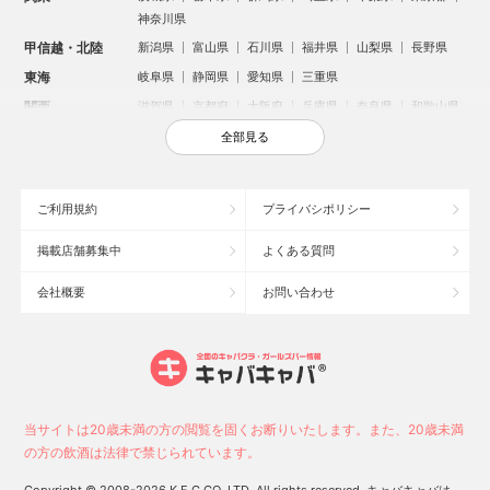
神奈川県
甲信越・北陸
新潟県
富山県
石川県
福井県
山梨県
長野県
東海
岐阜県
静岡県
愛知県
三重県
関西
滋賀県
京都府
大阪府
兵庫県
奈良県
和歌山県
中国
鳥取県
島根県
岡山県
広島県
山口県
全部見る
四国
徳島県
香川県
愛媛県
高知県
九州・沖縄
福岡県
佐賀県
長崎県
熊本県
大分県
宮崎県
ご利用規約
プライバシポリシー
鹿児島県
沖縄県
掲載店舗募集中
よくある質問
人気のエリアからお店を探す
会社概要
お問い合わせ
新宿のキャバクラ
歌舞伎町のキャバクラ
北新地のキャバクラ
札幌市のキャバクラ
すすきののキャバクラ
池袋のキャバクラ
ミナミのキャバクラ
大宮のキャバクラ
六本木のキャバクラ
新潟市のキャバクラ
池袋駅（西口）のキャバクラ
池袋駅（東口）のキャバクラ
高崎市のキャバクラ
福岡市のキャバクラ
当サイトは20歳未満の方の閲覧を固くお断りいたします。また、20歳未満
長野市のキャバクラ
宇都宮市のキャバクラ
新潟駅前のキャバクラ
の方の飲酒は法律で禁じられています。
中洲のキャバクラ
上野のキャバクラ
函館市のキャバクラ