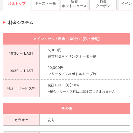
新着
料金
お店トップ
キャスト一覧
イベン
ホットニュース
クーポン
料金システム
メイン：セット料金 （60分） [税・サ別]
5,000円
19:30 ～ LAST
通常料金※ドリンクオーダー制
10,000円
19:30 ～ LAST
フリータイム※ボトルキープ制
[税] 10% [サ] 10%
税金・サービス料
※税金・サービス料は上記金額に含まれません
その他
カラオケ
あり