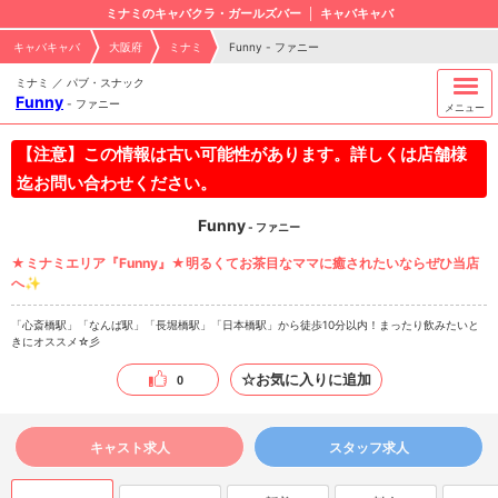
ミナミのキャバクラ・ガールズバー
キャバキャバ
キャバキャバ
大阪府
ミナミ
Funny - ファニー
ミナミ ／ パブ・スナック
Funny
-
ファニー
メニュー
【注意】この情報は古い可能性があります。詳しくは店舗様
迄お問い合わせください。
Funny
- ファニー
★ミナミエリア『Funny』★明るくてお茶目なママに癒されたいならぜひ当店
へ✨
「心斎橋駅」「なんば駅」「長堀橋駅」「日本橋駅」から徒歩10分以内！まったり飲みたいと
きにオススメ☆彡
☆お気に入りに追加
0
キャスト求人
スタッフ求人