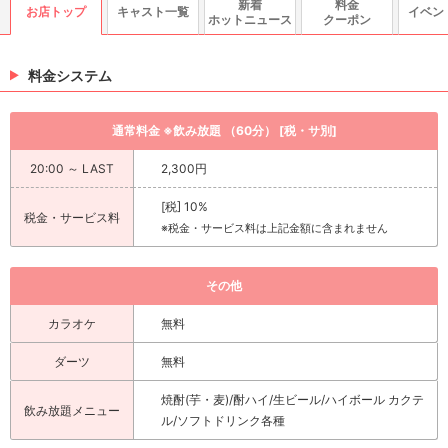
新着
料金
お店トップ
キャスト一覧
イベン
ホットニュース
クーポン
料金システム
通常料金 ※飲み放題 （60分） [税・サ別]
20:00 ～ LAST
2,300円
[税] 10%
税金・サービス料
※税金・サービス料は上記金額に含まれません
その他
カラオケ
無料
ダーツ
無料
焼酎(芋・麦)/酎ハイ/生ビール/ハイボール カクテ
飲み放題メニュー
ル/ソフトドリンク各種