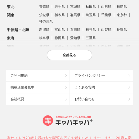
東北
青森県
岩手県
宮城県
秋田県
山形県
福島県
関東
茨城県
栃木県
群馬県
埼玉県
千葉県
東京都
神奈川県
甲信越・北陸
新潟県
富山県
石川県
福井県
山梨県
長野県
東海
岐阜県
静岡県
愛知県
三重県
関西
滋賀県
京都府
大阪府
兵庫県
奈良県
和歌山県
中国
鳥取県
島根県
岡山県
広島県
山口県
全部見る
四国
徳島県
香川県
愛媛県
高知県
九州・沖縄
福岡県
佐賀県
長崎県
熊本県
大分県
宮崎県
ご利用規約
プライバシポリシー
鹿児島県
沖縄県
掲載店舗募集中
よくある質問
人気のエリアからお店を探す
会社概要
お問い合わせ
新宿のキャバクラ
歌舞伎町のキャバクラ
札幌市のキャバクラ
すすきののキャバクラ
北新地のキャバクラ
池袋のキャバクラ
ミナミのキャバクラ
大宮のキャバクラ
新潟市のキャバクラ
六本木のキャバクラ
高崎市のキャバクラ
池袋駅（西口）のキャバクラ
池袋駅（東口）のキャバクラ
宇都宮市のキャバクラ
当サイトは20歳未満の方の閲覧を固くお断りいたします。また、20歳未満