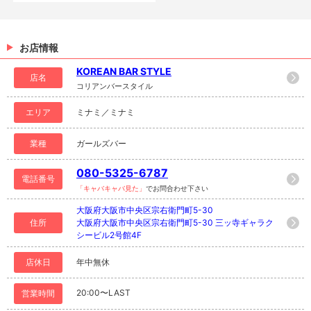
お店情報
KOREAN BAR STYLE
店名
コリアンバースタイル
エリア
ミナミ／ミナミ
業種
ガールズバー
080-5325-6787
電話番号
「キャバキャバ見た」
でお問合わせ下さい
大阪府大阪市中央区宗右衛門町5-30
住所
大阪府大阪市中央区宗右衛門町5-30 三ッ寺ギャラク
シービル2号館4F
店休日
年中無休
20:00〜LAST
営業時間