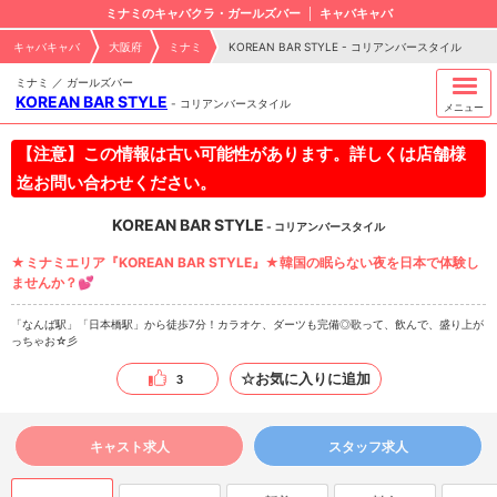
ミナミのキャバクラ・ガールズバー
キャバキャバ
キャバキャバ
大阪府
ミナミ
KOREAN BAR STYLE - コリアンバースタイル
ミナミ ／ ガールズバー
KOREAN BAR STYLE
-
コリアンバースタイル
メニュー
【注意】この情報は古い可能性があります。詳しくは店舗様
迄お問い合わせください。
KOREAN BAR STYLE
- コリアンバースタイル
★ミナミエリア『KOREAN BAR STYLE』★韓国の眠らない夜を日本で体験し
ませんか？💕
「なんば駅」「日本橋駅」から徒歩7分！カラオケ、ダーツも完備◎歌って、飲んで、盛り上が
っちゃお☆彡
☆お気に入りに追加
3
キャスト求人
スタッフ求人