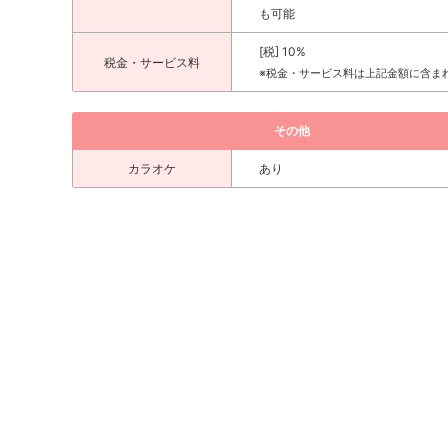
も可能
[税] 10%
税金・サービス料
※税金・サービス料は上記金額に含ま
その他
カラオケ
あり