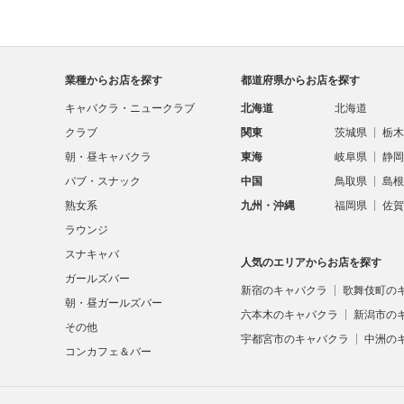
業種からお店を探す
都道府県からお店を探す
キャバクラ・ニュークラブ
北海道
北海道
クラブ
関東
茨城県
栃木
朝・昼キャバクラ
東海
岐阜県
静岡
パブ・スナック
中国
鳥取県
島根
熟女系
九州・沖縄
福岡県
佐賀
ラウンジ
スナキャバ
人気のエリアからお店を探す
ガールズバー
新宿のキャバクラ
歌舞伎町の
朝・昼ガールズバー
六本木のキャバクラ
新潟市の
その他
宇都宮市のキャバクラ
中洲の
コンカフェ＆バー