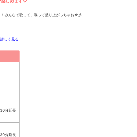
酒が楽しめます♡
！！みんなで歌って、喋って盛り上がっちゃお☆彡
を詳しく見る
30分延長
30分延長