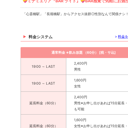
💝ミナミエリア『BAR ライト』💝BAR感覚で気軽にお
「心斎橋駅」「長堀橋駅」からアクセス抜群◎性別なんて関係ナシ
料金システム
>
料金
通常料金 ※飲み放題 （60分） [税・サ込]
2,400円
19:00 ～ LAST
男性
1,600円
19:00 ～ LAST
女性
2,400円
延長料金（60分）
男性※お申し出があれば15分延長・
も可能
1,600円
延長料金（60分）
女性※お申し出があれば15分延長・