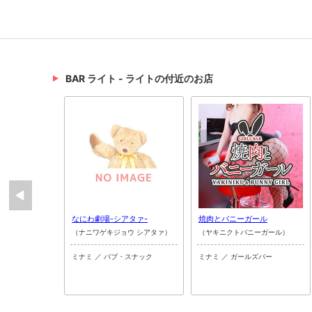
BAR ライト - ライトの付近のお店
なにわ劇場-シアタァ-
焼肉とバニーガール
（ナニワゲキジョウ シアタァ）
（ヤキニクトバニーガール）
ミナミ ／ パブ・スナック
ミナミ ／ ガールズバー