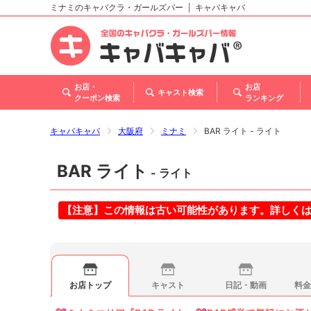
ミナミのキャバクラ・ガールズバー
キャバキャバ
北海道
東北
関東
甲信越・北陸
東海
関西
中国
四国
九州・沖縄
お店・
お店
キャスト検索
クーポン検索
ランキング
キャバキャバ
大阪府
ミナミ
BAR ライト - ライト
BAR ライト
- ライト
【注意】この情報は古い可能性があります。詳しく
お店トップ
キャスト
日記・動画
料金