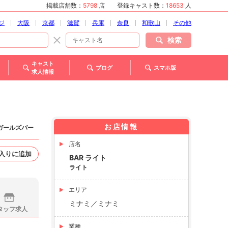
掲載店舗数：
5798
店
登録キャスト数：
18653
人
ジ
大阪
京都
滋賀
兵庫
奈良
和歌山
その他
検索
キャスト
ブログ
スマホ版
求人情報
お店情報
 ガールズバー
店名
入りに追加
BAR ライト
ライト
エリア
ミナミ／ミナミ
タッフ求人
業種