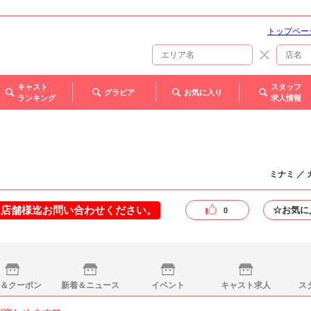
トップペー
キャスト
スタッフ
グラビア
お気に入り
ランキング
求人情報
ミナミ ／
は店舗様迄お問い合わせください。
☆お気に
0
＆クーポン
新着＆ニュース
イベント
キャスト求人
ス