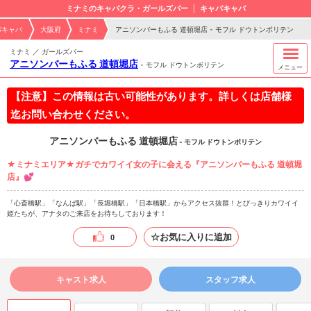
ミナミのキャバクラ・ガールズバー
キャバキャバ
バキャバ
大阪府
ミナミ
アニソンバーもふる 道頓堀店 - モフル ドウトンボリテン
ミナミ ／ ガールズバー
アニソンバーもふる 道頓堀店
-
モフル ドウトンボリテン
メニュー
【注意】この情報は古い可能性があります。詳しくは店舗様
迄お問い合わせください。
アニソンバーもふる 道頓堀店
- モフル ドウトンボリテン
★ミナミエリア★ガチでカワイイ女の子に会える『アニソンバーもふる 道頓堀
店』💕
「心斎橋駅」「なんば駅」「長堀橋駅」「日本橋駅」からアクセス抜群！とびっきりカワイイ
姫たちが、アナタのご来店をお待ちしております！
☆お気に入りに追加
0
キャスト求人
スタッフ求人