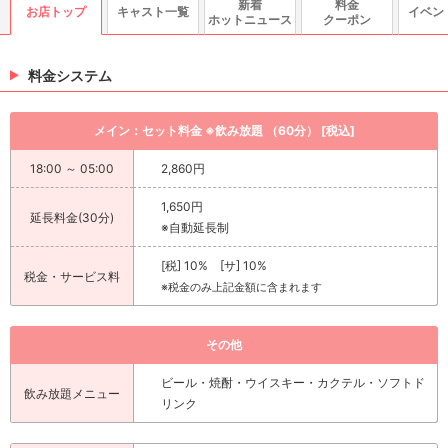
新着
料金
お店トップ
キャスト一覧
イベン
ホットニュース
クーポン
料金システム
メイン：セット料金 ※飲み放題 （60分） [税込]
18:00 ～ 05:00
2,860円
1,650円
延長料金(30分)
※自動延長制
[税] 10% [サ] 10%
税金・サービス料
※税金のみ上記金額に含まれます
その他
ビール・焼酎・ウイスキー・カクテル・ソフトド
飲み放題メニュー
リンク