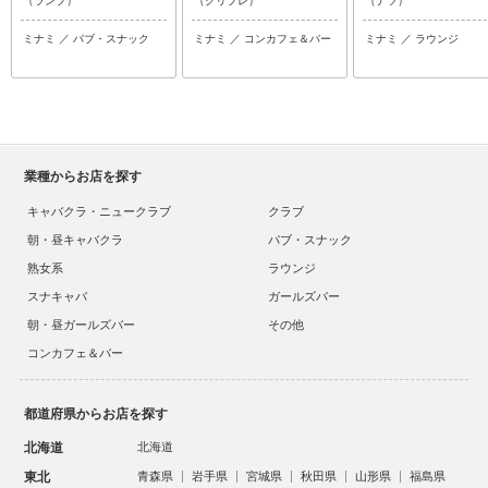
（ランプ）
（クリプレ）
（ナツ）
ミナミ ／ パブ・スナック
ミナミ ／ コンカフェ＆バー
ミナミ ／ ラウンジ
業種からお店を探す
キャバクラ・ニュークラブ
クラブ
朝・昼キャバクラ
パブ・スナック
熟女系
ラウンジ
スナキャバ
ガールズバー
朝・昼ガールズバー
その他
コンカフェ＆バー
都道府県からお店を探す
北海道
北海道
東北
青森県
岩手県
宮城県
秋田県
山形県
福島県