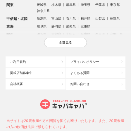
関東
茨城県
栃木県
群馬県
埼玉県
千葉県
東京都
神奈川県
甲信越・北陸
新潟県
富山県
石川県
福井県
山梨県
長野県
東海
岐阜県
静岡県
愛知県
三重県
関西
滋賀県
京都府
大阪府
兵庫県
奈良県
和歌山県
中国
鳥取県
島根県
岡山県
広島県
山口県
全部見る
四国
徳島県
香川県
愛媛県
高知県
九州・沖縄
福岡県
佐賀県
長崎県
熊本県
大分県
宮崎県
ご利用規約
プライバシポリシー
鹿児島県
沖縄県
掲載店舗募集中
よくある質問
人気のエリアからお店を探す
会社概要
お問い合わせ
新宿のキャバクラ
歌舞伎町のキャバクラ
北新地のキャバクラ
池袋のキャバクラ
札幌市のキャバクラ
すすきののキャバクラ
ミナミのキャバクラ
大宮のキャバクラ
六本木のキャバクラ
新潟市のキャバクラ
池袋駅（西口）のキャバクラ
池袋駅（東口）のキャバクラ
高崎市のキャバクラ
福岡市のキャバクラ
当サイトは20歳未満の方の閲覧を固くお断りいたします。また、20歳未満
新潟駅前のキャバクラ
宇都宮市のキャバクラ
中洲のキャバクラ
の方の飲酒は法律で禁じられています。