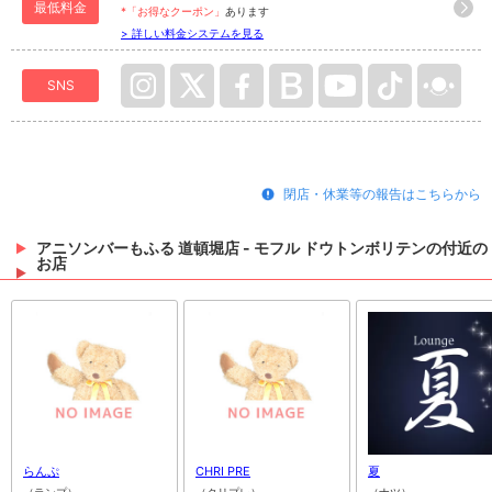
最低料金
*「お得なクーポン」
あります
> 詳しい料金システムを見る
SNS
閉店・休業等の報告はこちらから
アニソンバーもふる 道頓堀店 - モフル ドウトンボリテンの付近の
お店
らんぷ
CHRI PRE
夏