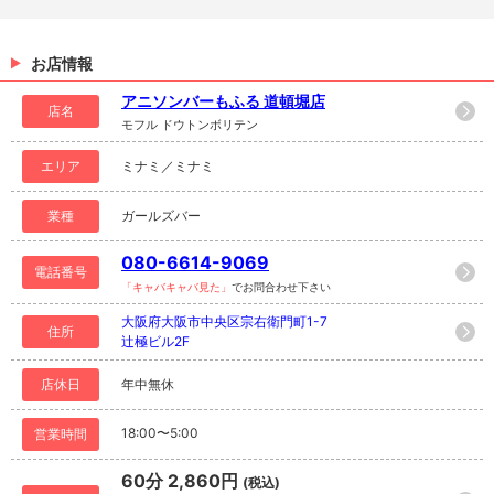
お店情報
アニソンバーもふる 道頓堀店
店名
モフル ドウトンボリテン
エリア
ミナミ／ミナミ
業種
ガールズバー
080-6614-9069
電話番号
「キャバキャバ見た」
でお問合わせ下さい
大阪府大阪市中央区宗右衛門町1-7
住所
辻極ビル2F
店休日
年中無休
18:00〜5:00
営業時間
60分 2,860円
(税込)