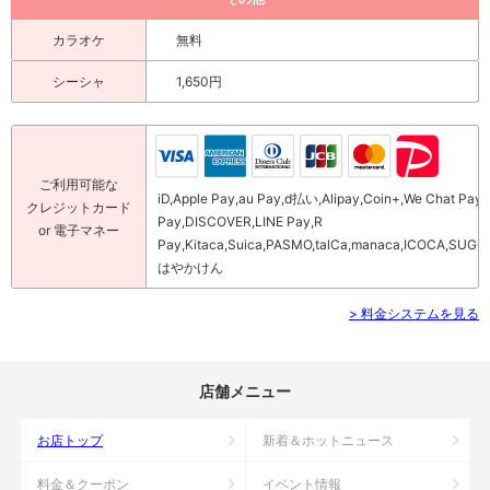
カラオケ
無料
シーシャ
1,650円
ご利用可能な
iD,Apple Pay,au Pay,d払い,Alipay,Coin+,We Chat Pay,
クレジットカード
Pay,DISCOVER,LINE Pay,R
or 電子マネー
Pay,Kitaca,Suica,PASMO,talCa,manaca,ICOCA,SUGO
はやかけん
> 料金システムを見る
店舗メニュー
お店トップ
新着＆ホットニュース
料金＆クーポン
イベント情報