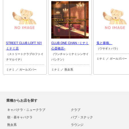
STREET CLUB LOFT 101
CLUB ONE CHAN -ミナミ
兎と薔薇。
ミナミ店
心斎橋店-
（ウサギトバラ）
（ストリートクラブロフトイ
（ワンチャンミナミシンサイ
ミナミ ／ ガールズバー
チマルイチ）
バシテン）
ミナミ ／ ガールズバー
ミナミ ／ 熟女系
業種からお店を探す
キャバクラ・ニュークラブ
クラブ
朝・昼キャバクラ
パブ・スナック
熟女系
ラウンジ