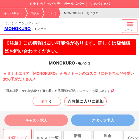
ミナミのキャバクラ・ガールズバー
キャバキャバ
キャバキャバ
大阪府
ミナミ
MONOKURO - モノクロ
ミナミ ／ コンカフェ＆バー
MONOKURO
-
モノクロ
メニュー
【注意】この情報は古い可能性があります。詳しくは店舗様
迄お問い合わせください。
MONOKURO
- モノクロ
★ミナミエリア『MONOKURO』★モノトーンのゴスロリに身を包んだ可愛い
女の子がたくさん♪
「日本橋駅」から徒歩5分！落ち着いた雰囲気の店内でシーシャも楽しめます💕
☆お気に入りに追加
0
キャスト求人
スタッフ求人
新着
料金
お店トップ
キャスト一覧
イベン