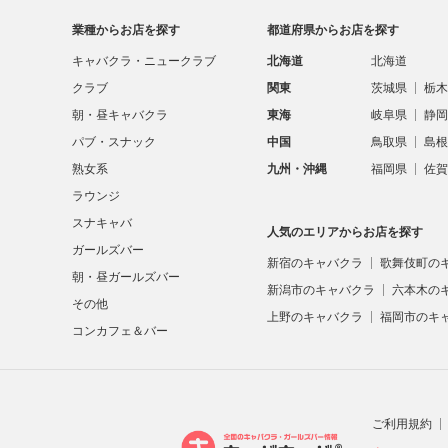
業種からお店を探す
都道府県からお店を探す
キャバクラ・ニュークラブ
北海道
北海道
クラブ
関東
茨城県
栃木
朝・昼キャバクラ
東海
岐阜県
静岡
パブ・スナック
中国
鳥取県
島根
熟女系
九州・沖縄
福岡県
佐賀
ラウンジ
スナキャバ
人気のエリアからお店を探す
ガールズバー
新宿のキャバクラ
歌舞伎町の
朝・昼ガールズバー
新潟市のキャバクラ
六本木の
その他
上野のキャバクラ
福岡市のキ
コンカフェ＆バー
ご利用規約