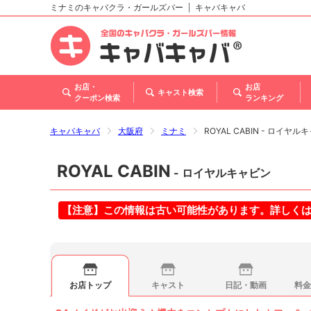
ミナミのキャバクラ・ガールズバー
キャバキャバ
北海道
東北
関東
甲信越・北陸
東海
関西
中国
四国
九州・沖縄
お店・
お店
キャスト検索
クーポン検索
ランキング
キャバキャバ
大阪府
ミナミ
ROYAL CABIN - ロイヤル
ROYAL CABIN
- ロイヤルキャビン
【注意】この情報は古い可能性があります。詳しく
お店トップ
キャスト
日記・動画
料金