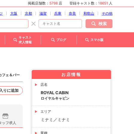
掲載店舗数：
5798
店
登録キャスト数：
18651
人
ジ
大阪
京都
滋賀
兵庫
奈良
和歌山
その他
検索
キャスト
ブログ
スマホ版
求人情報
お店情報
ンカフェ＆バー
店名
入りに追加
ROYAL CABIN
ロイヤルキャビン
エリア
ミナミ／ミナミ
タッフ求人
業種