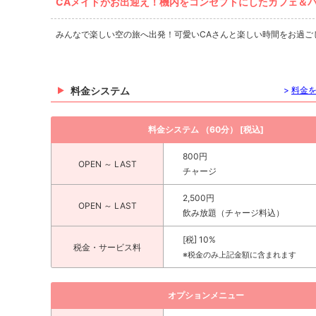
CAメイドがお出迎え！機内をコンセプトにしたカフェ＆
みんなで楽しい空の旅へ出発！可愛いCAさんと楽しい時間をお過ご
料金システム
>
料金
料金システム （60分） [税込]
800円
OPEN ～ LAST
チャージ
2,500円
OPEN ～ LAST
飲み放題（チャージ料込）
[税] 10%
税金・サービス料
※税金のみ上記金額に含まれます
オプションメニュー