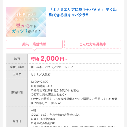
「ミナミエリアに昼キャバ★☆」 早く出
勤できる昼キャバクラ!!
給与・店舗情報
こんな方を募集中
2,000
時給
円～
給与
業種 / 職種
朝・昼キャバクラ／フロアレディ
エリア
ミナミ／大阪府
13:00〜21:00
◇1日3時間～OK
◇終電までに帰れるから次の日も安心
勤務時間
◇17時以降の遅出出勤もOK
※アナタの希望をしっかり考慮働きやすい環境をご用意しました☆気
軽に相談して下さいね♪
木曜
◇GW、お盆、年末年始の大型連休あり
◇週1～4日勤務OK
店休日
◇週末のみ出勤OK