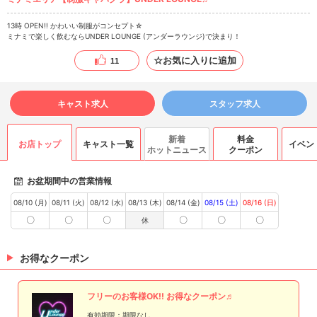
13時 OPEN!! かわいい制服がコンセプト☆
ミナミで楽しく飲むならUNDER LOUNGE (アンダーラウンジ)で決まり！
☆お気に入りに追加
11
キャスト求人
スタッフ求人
新着
料金
お店トップ
キャスト一覧
イベン
ホットニュース
クーポン
お盆期間中の営業情報
08/10 (月)
08/11 (火)
08/12 (水)
08/13 (木)
08/14 (金)
08/15 (土)
08/16 (日)
〇
〇
〇
〇
〇
〇
休
お得なクーポン
フリーのお客様OK!! お得なクーポン♬
有効期限：期限なし