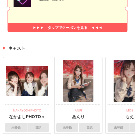
タップで
クーポンを見る
キャスト
NAKAYOSHIPHOTO
ANRI
MOE
なかよしPHOTO♬
あんり
もえ
未登録
日記
未登録
日記
未登録