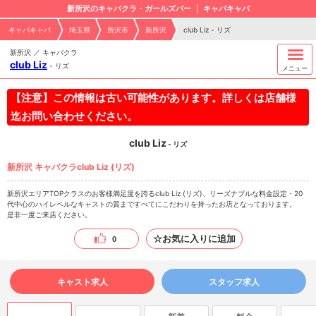
新所沢のキャバクラ・ガールズバー
キャバキャバ
キャバキャバ
埼玉県
所沢市
新所沢
club Liz - リズ
新所沢 ／ キャバクラ
club Liz
-
リズ
メニュー
【注意】この情報は古い可能性があります。詳しくは店舗様
迄お問い合わせください。
club Liz
- リズ
新所沢 キャバクラclub Liz (リズ)
新所沢エリアTOPクラスのお客様満足度を誇るclub Liz (リズ)、リーズナブルな料金設定・20
代中心のハイレベルなキャストの質まですべてにこだわりを持ったお店となっております。
是非一度ご来店ください。
☆お気に入りに追加
0
キャスト求人
スタッフ求人