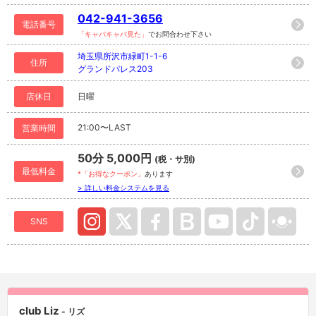
042-941-3656
電話番号
「キャバキャバ見た」
でお問合わせ下さい
埼玉県所沢市緑町1-1-6
住所
グランドパレス203
店休日
日曜
21:00〜LAST
営業時間
50分 5,000円
(税・サ別)
最低料金
*「お得なクーポン」
あります
> 詳しい料金システムを見る
SNS
club Liz
- リズ