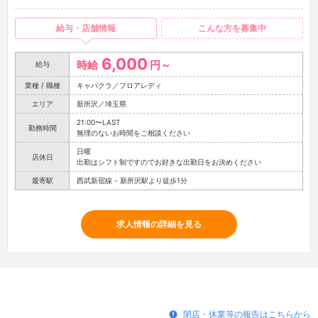
給与・店舗情報
こんな方を募集中
6,000
時給
円～
給与
業種 / 職種
キャバクラ／フロアレディ
エリア
新所沢／埼玉県
21:00〜LAST
勤務時間
無理のないお時間をご相談ください
日曜
店休日
出勤はシフト制ですのでお好きな出勤日をお決めください
最寄駅
西武新宿線 - 新所沢駅より徒歩1分
求人情報の詳細を見る
閉店・休業等の報告はこちらから