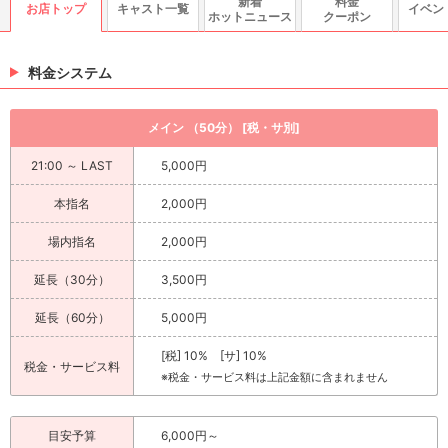
新着
料金
お店トップ
キャスト一覧
イベン
ホットニュース
クーポン
料金システム
メイン （50分） [税・サ別]
21:00 ～ LAST
5,000円
本指名
2,000円
場内指名
2,000円
延長（30分）
3,500円
延長（60分）
5,000円
[税] 10% [サ] 10%
税金・サービス料
※税金・サービス料は上記金額に含まれません
目安予算
6,000円～