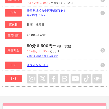
「キャバキャバ見た」
でお問合わせ下さい
静岡県浜松市中区千歳町61-1
住所
第2大村ビル 2F
店休日
日曜・祝祭日
20:00〜LAST
営業時間
50分 6,500円〜
(税・サ別)
最低料金
*「お得なクーポン」
あります
> 詳しい料金システムを見る
HP
オフィシャルHP
SNS