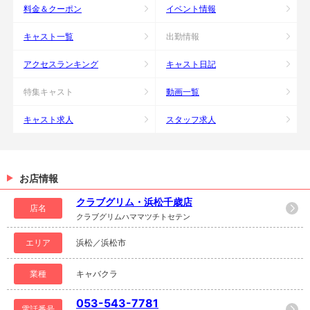
料金＆クーポン
イベント情報
キャスト一覧
出勤情報
アクセスランキング
キャスト日記
特集キャスト
動画一覧
キャスト求人
スタッフ求人
お店情報
クラブグリム・浜松千歳店
店名
クラブグリムハママツチトセテン
エリア
浜松／浜松市
業種
キャバクラ
053-543-7781
電話番号