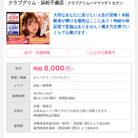
クラブグリム・浜松千歳店
- クラブグリムハママツチトセテン
大切なあなたに送りたい人生の宝物！未経
験者が輝ける場所はここにあり！時給や保
証面で妥協はありません！働き方次第でい
くらでも稼げます。
給与・店舗情報
こんな方を募集中
8,000
時給
円～
給与
業種 / 職種
キャバクラ／フロアレディ
エリア
浜松／静岡県
20:00〜LAST
勤務時間
週1からOK(曜日・時間応相談)
日曜、祝祭日
店休日
お休みはシフト制ですのでお好きな時に出勤できます。
※勤務時間は応相談
JR東海道本線(浜松～岐阜) - 浜松駅 (西口) より徒歩8分
最寄駅
遠州鉄道鉄道線 - 新浜松駅 (西口) より徒歩4分