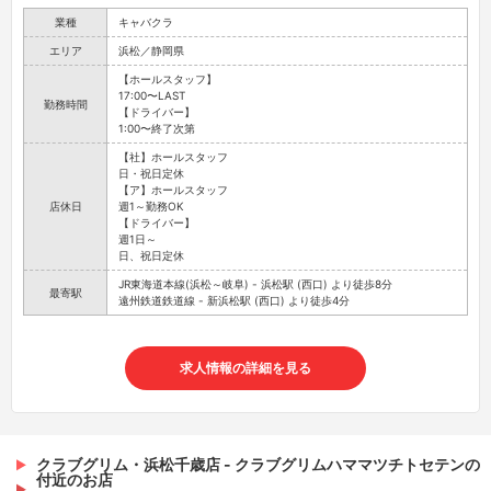
業種
キャバクラ
エリア
浜松／静岡県
【ホールスタッフ】
17:00〜LAST
勤務時間
【ドライバー】
1:00〜終了次第
【社】ホールスタッフ
日・祝日定休
【ア】ホールスタッフ
店休日
週1～勤務OK
【ドライバー】
週1日～
日、祝日定休
JR東海道本線(浜松～岐阜) - 浜松駅 (西口) より徒歩8分
最寄駅
遠州鉄道鉄道線 - 新浜松駅 (西口) より徒歩4分
求人情報の詳細を見る
クラブグリム・浜松千歳店 - クラブグリムハママツチトセテンの
付近のお店