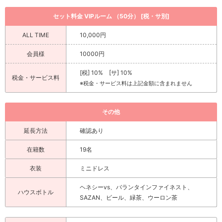
セット料金 VIPルーム （50分） [税・サ別]
ALL TIME
10,000円
会員様
10000円
[税] 10% [サ] 10%
税金・サービス料
※税金・サービス料は上記金額に含まれません
その他
延長方法
確認あり
在籍数
19名
衣装
ミニドレス
ヘネシーvs、バランタインファイネスト、
ハウスボトル
SAZAN、ビール、緑茶、ウーロン茶