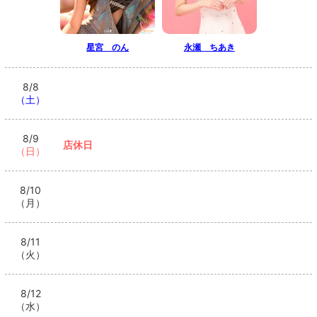
星宮 のん
永瀬 ちあき
8/8
（土）
8/9
店休日
（日）
8/10
（月）
8/11
（火）
8/12
（水）