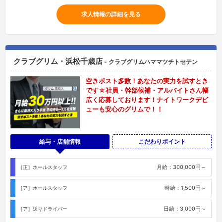
求人情報の詳細を見る
クラブグリム・浜松千歳店
- クラブグリムハママツチトセテン
空きポスト多数！あなたの実力を試すとき
です☆社員・幹部候補・アルバイトさん幅
広く応募しております！ナイトワークデビ
ューも安心のグリムで！！
給与・店舗情報
こだわりポイント
月給：300,000円～
［正］ホールスタッフ
時給：1,500円～
［ア］ホールスタッフ
日給：3,000円～
［ア］送りドライバー