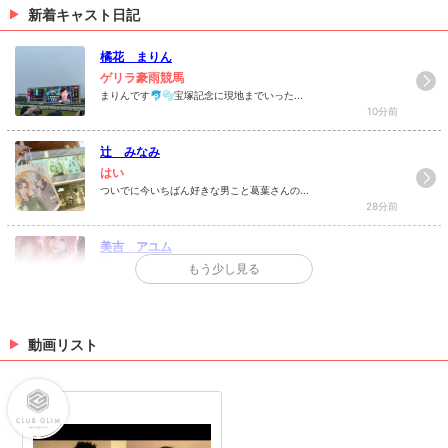
新着キャスト日記
橘花 まりん
ゲリラ豪雨競馬
まりんです🐬🫧‪宝塚記念に現地までいった...
10分前
辻 みなみ
はい
ついでに今いちばん好きな男こと葛葉さんの...
28分前
美吉 アユム
しゅ！🩷
もう少し見る
出勤してます！がんばるよ ～ 🩷🩷
1時間前
姫乃 ゆき
動画リスト
🍧🥄
制服イベントのときにザクザクかき氷🍧たべ...
1時間前
>
日記一覧を見る