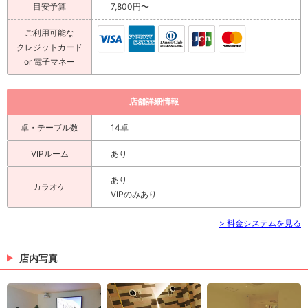
目安予算
7,800円〜
ご利用可能な
クレジットカード
or 電子マネー
店舗詳細情報
卓・テーブル数
14卓
VIPルーム
あり
あり
カラオケ
VIPのみあり
> 料金システムを見る
店内写真