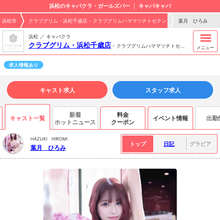
浜松のキャバクラ・ガールズバー
キャバキャバ
浜松市
クラブグリム・浜松千歳店 - クラブグリムハママツチトセテン
葉月 ひろみ
浜松 ／ キャバクラ
クラブグリム・浜松千歳店
-
クラブグリムハママツチトセ...
メニュー
求人情報あり
キャスト求人
スタッフ求人
新着
料金
キャスト一覧
イベント情報
出勤
ホットニュース
クーポン
HAZUKI HIROMI
トップ
日記
グラビア
葉月 ひろみ