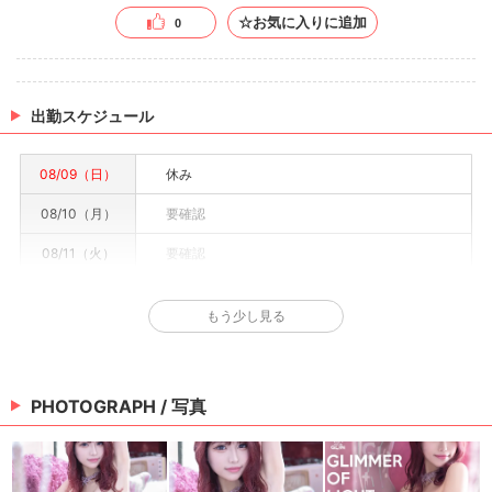
☆お気に入りに追加
0
出勤スケジュール
08/09（日）
休み
08/10（月）
要確認
08/11（火）
要確認
08/12（水）
要確認
もう少し見る
08/13（木）
要確認
08/14（金）
要確認
PHOTOGRAPH / 写真
08/15（土）
要確認
※情報はあくまで予定でキャストまたは出勤情報は一部です。詳細はお店にお問い合わせく
ださい。