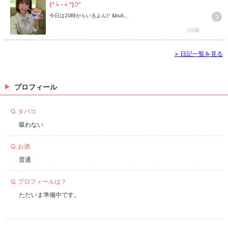
(ᐡ •̀ ᵕ •́ ᐡ)੭”
今日は20時からいるよん(ᐡ &bull...
1日前
>
日記一覧を見る
プロフィール
Q. タバコ
吸わない
Q. お酒
普通
Q. プロフィールは？
ただいま準備中です。