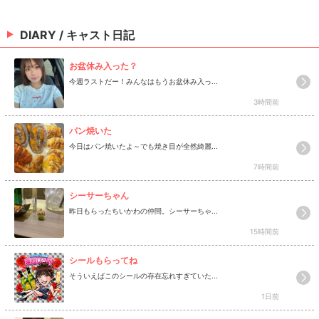
DIARY / キャスト日記
お盆休み入った？
今週ラストだー！みんなはもうお盆休み入っ...
3時間前
パン焼いた
今日はパン焼いたよ～でも焼き目が全然綺麗...
7時間前
シーサーちゃん
昨日もらったちいかわの仲間。シーサーちゃ...
15時間前
シールもらってね
そういえばこのシールの存在忘れすぎていた...
1日前