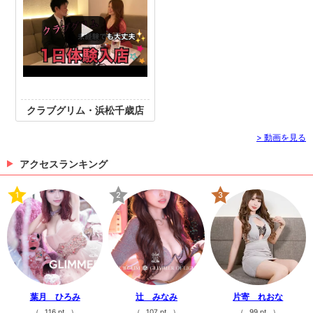
クラブグリム・浜松千歳店
> 動画を見る
アクセスランキング
1
2
3
葉月 ひろみ
辻 みなみ
片寄 れおな
（
116 pt
）
（
107 pt
）
（
99 pt
）