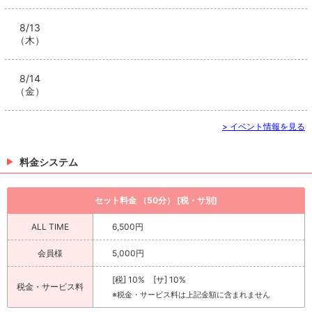
8/13
（木）
8/14
（金）
> イベント情報を見る
料金システム
セット料金 （50分） [税・サ別]
ALL TIME
6,500円
会員様
5,000円
[税] 10% [サ] 10%
税金・サービス料
※税金・サービス料は上記金額に含まれません