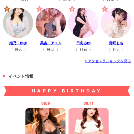
3
5
6
7
姫乃 ゆき
美吉 アユム
日向みゆ
貴咲もも
（
99 pt
）
（
98 pt
）
（
39 pt
）
（
31 pt
）
> アクセスランキングを見る
イベント情報
HAPPY BIRTHDAY
08/9
08/11