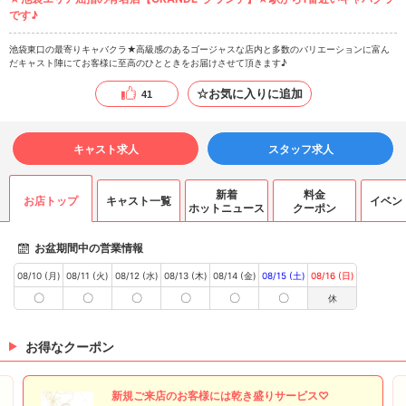
です♪
池袋東口の最寄りキャバクラ★高級感のあるゴージャスな店内と多数のバリエーションに富ん
だキャスト陣にてお客様に至高のひとときをお届けさせて頂きます♪
☆お気に入りに追加
41
キャスト求人
スタッフ求人
新着
料金
お店トップ
キャスト一覧
イベン
ホットニュース
クーポン
お盆期間中の営業情報
08/10 (月)
08/11 (火)
08/12 (水)
08/13 (木)
08/14 (金)
08/15 (土)
08/16 (日)
〇
〇
〇
〇
〇
〇
休
お得なクーポン
新規ご来店のお客様には乾き盛りサービス♡