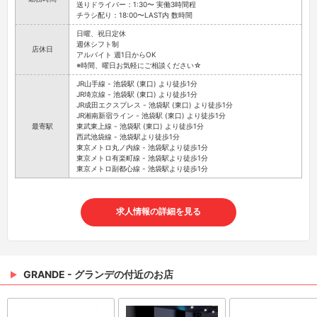
送りドライバー：1:30〜 実働3時間程
チラシ配り：18:00〜LAST内 数時間
日曜、祝日定休
週休シフト制
店休日
アルバイト 週1日からOK
※時間、曜日お気軽にご相談ください☆
JR山手線 - 池袋駅 (東口) より徒歩1分
JR埼京線 - 池袋駅 (東口) より徒歩1分
JR成田エクスプレス - 池袋駅 (東口) より徒歩1分
JR湘南新宿ライン - 池袋駅 (東口) より徒歩1分
最寄駅
東武東上線 - 池袋駅 (東口) より徒歩1分
西武池袋線 - 池袋駅より徒歩1分
東京メトロ丸ノ内線 - 池袋駅より徒歩1分
東京メトロ有楽町線 - 池袋駅より徒歩1分
東京メトロ副都心線 - 池袋駅より徒歩1分
求人情報の詳細を見る
GRANDE - グランデの付近のお店