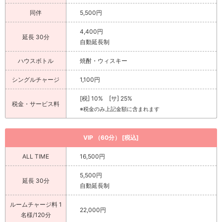
同伴
5,500円
4,400円
延長 30分
自動延長制
ハウスボトル
焼酎・ウィスキー
シングルチャージ
1,100円
[税] 10% [サ] 25%
税金・サービス料
※税金のみ上記金額に含まれます
VIP （60分） [税込]
ALL TIME
16,500円
5,500円
延長 30分
自動延長制
ルームチャージ料 1
22,000円
名様/120分