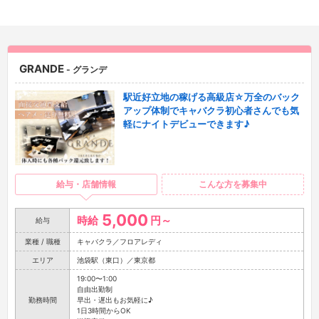
GRANDE
- グランデ
駅近好立地の稼げる高級店☆万全のバック
アップ体制でキャバクラ初心者さんでも気
軽にナイトデビューできます♪
給与・店舗情報
こんな方を募集中
5,000
時給
円～
給与
業種 / 職種
キャバクラ／フロアレディ
エリア
池袋駅（東口）／東京都
19:00〜1:00
自由出勤制
勤務時間
早出・遅出もお気軽に♪
1日3時間からOK