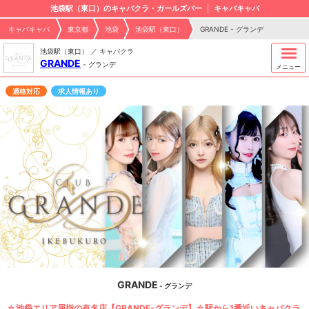
池袋駅（東口）のキャバクラ・ガールズバー
キャバキャバ
キャバキャバ
東京都
池袋
池袋駅（東口）
GRANDE - グランデ
池袋駅（東口） ／ キャバクラ
GRANDE
-
グランデ
メニュー
適格対応
求人情報あり
GRANDE
- グランデ
☆池袋エリア屈指の有名店【GRANDE-グランデ】☆駅から1番近いキャバクラ