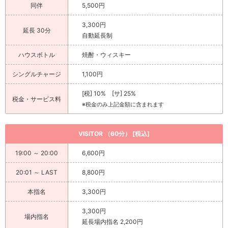
同伴
5,500円
3,300円
延長 30分
自動延長制
ハウスボトル
焼酎・ウィスキー
シングルチャージ
1,100円
[税] 10% [サ] 25%
税金・サービス料
※税金のみ上記金額に含まれます
VISITOR （60分） [税込]
19:00 ～ 20:00
6,600円
20:01 ～ LAST
8,800円
本指名
3,300円
3,300円
場内指名
延長場内指名 2,200円