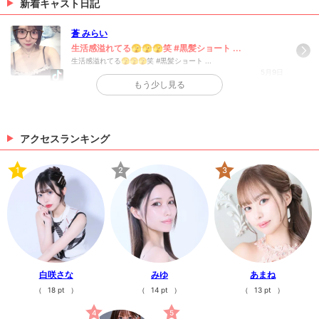
新着キャスト日記
蒼 みらい
生活感溢れてる🫣🫣🫣笑 #黒髪ショート ...
生活感溢れてる🫣🫣🫣笑 #黒髪ショート ...
5月9日
もう少し見る
>
日記一覧を見る
アクセスランキング
1
2
3
白咲さな
みゆ
あまね
（
18 pt
）
（
14 pt
）
（
13 pt
）
4
5