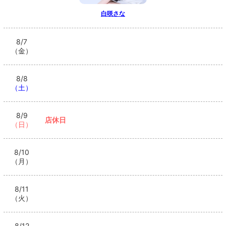
白咲さな
8/7
（金）
8/8
（土）
8/9
店休日
（日）
8/10
（月）
8/11
（火）
8/12