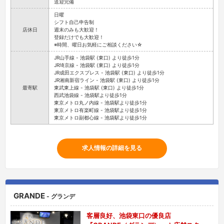
送迎完備
日曜
シフト自己申告制
店休日
週末のみも大歓迎！
登録だけでも大歓迎！
※時間、曜日お気軽にご相談ください☆
JR山手線 - 池袋駅 (東口) より徒歩1分
JR埼京線 - 池袋駅 (東口) より徒歩1分
JR成田エクスプレス - 池袋駅 (東口) より徒歩1分
JR湘南新宿ライン - 池袋駅 (東口) より徒歩1分
最寄駅
東武東上線 - 池袋駅 (東口) より徒歩1分
西武池袋線 - 池袋駅より徒歩1分
東京メトロ丸ノ内線 - 池袋駅より徒歩1分
東京メトロ有楽町線 - 池袋駅より徒歩1分
東京メトロ副都心線 - 池袋駅より徒歩1分
求人情報の詳細を見る
GRANDE
- グランデ
客層良好、池袋東口の優良店