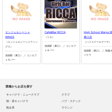
エンジェルシーシャ
Cafe&Bar RICCA
High School Marya 
WINGS
東口店
（リカ）
（エンジェルシーシャウィン
（ハイスクールマーヤ）
池袋駅（東口） ／ コンカフ
グス）
ェ＆バー
池袋駅（東口） ／ 制服
バクラ
池袋駅（東口） ／ コンカフ
ェ＆バー
業種からお店を探す
キャバクラ・ニュークラブ
クラブ
朝・昼キャバクラ
パブ・スナック
熟女系
ラウンジ