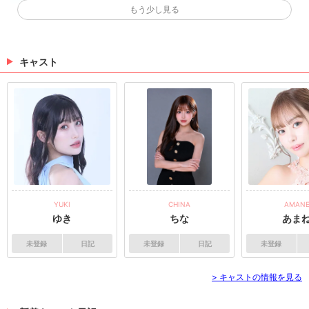
✨キャスト様掲載✨
もう少し見る
蒼 みらいさんのお写真を掲載しました(*´ω｀*) 蒼 みら
いさんのページはこちら★ 💓🧸きゃばきゃば公式SN
Sをチェック🧸💓 ・TikTok ・Instagram ・Twitter ・Y
ouTube
キャスト
（04/14 20:40）
✨キャスト様掲載✨
蒼 みらいさんのお写真を掲載しました(*´ω｀*) 蒼 みら
いさんのページはこちら★ 💓🧸きゃばきゃば公式SN
Sをチェック🧸💓 ・TikTok ・Instagram ・Twitter ・Y
ouTube
（03/16 18:15）
>
ホットニュース一覧を見る
YUKI
CHINA
AMAN
ゆき
ちな
あま
未登録
日記
未登録
日記
未登録
> キャストの情報を見る