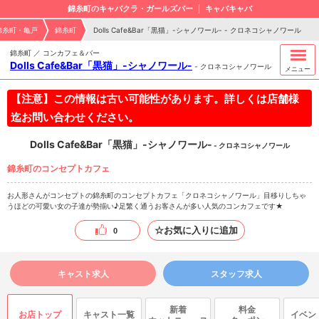
錦糸町のキャバクラ・ガールズバー
キャバキャバ
錦糸町・亀戸
錦糸町
Dolls Cafe&Bar「黒猫」-シャノワール- - クロネコシャノワール
錦糸町 ／ コンカフェ＆バー
Dolls Cafe&Bar「黒猫」-シャノワール-
-
クロネコシャノワール
メニュー
【注意】この情報は古い可能性があります。詳しくは店舗様
迄お問い合わせください。
Dolls Cafe&Bar「黒猫」-シャノワール-
- クロネコシャノワール
錦糸町のコンセプトカフェ
お人形さんがコンセプトの錦糸町のコンセプトカフェ「クロネコシャノワール」目移りしちゃ
うほどの可愛い女の子達が勢揃い♪足繁く通うお客さんが多い人気のコンカフェです★
☆お気に入りに追加
0
キャスト求人
スタッフ求人
新着
料金
お店トップ
キャスト一覧
イベン