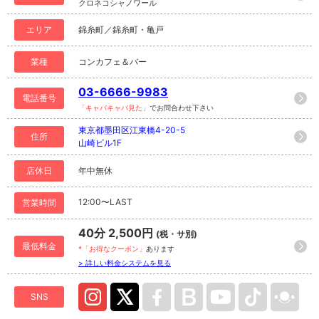
クロネコシャノワール
エリア
錦糸町／錦糸町・亀戸
業種
コンカフェ＆バー
03-6666-9983
電話番号
「キャバキャバ見た」
でお問合わせ下さい
東京都墨田区江東橋4-20-5
住所
山崎ビル1F
店休日
年中無休
12:00〜LAST
営業時間
40分 2,500円
(税・サ別)
最低料金
*「お得なクーポン」
あります
> 詳しい料金システムを見る
SNS