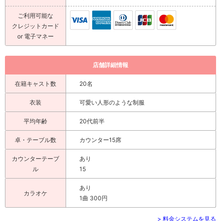
ご利用可能な
クレジットカード
or 電子マネー
店舗詳細情報
在籍キャスト数
20名
衣装
可愛い人形のような制服
平均年齢
20代前半
卓・テーブル数
カウンター15席
カウンターテーブ
あり
ル
15
あり
カラオケ
1曲 300円
> 料金システムを見る