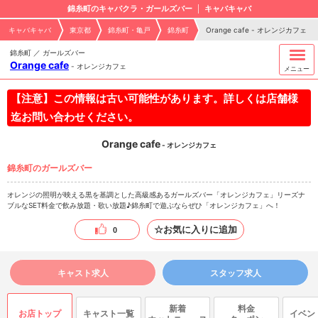
錦糸町のキャバクラ・ガールズバー
キャバキャバ
キャバキャバ
東京都
錦糸町・亀戸
錦糸町
Orange cafe - オレンジカフェ
錦糸町 ／ ガールズバー
Orange cafe
-
オレンジカフェ
メニュー
【注意】この情報は古い可能性があります。詳しくは店舗様
迄お問い合わせください。
Orange cafe
- オレンジカフェ
錦糸町のガールズバー
オレンジの照明が映える黒を基調とした高級感あるガールズバー「オレンジカフェ」リーズナ
ブルなSET料金で飲み放題・歌い放題♪錦糸町で遊ぶならぜひ「オレンジカフェ」へ！
☆お気に入りに追加
0
キャスト求人
スタッフ求人
新着
料金
お店トップ
キャスト一覧
イベン