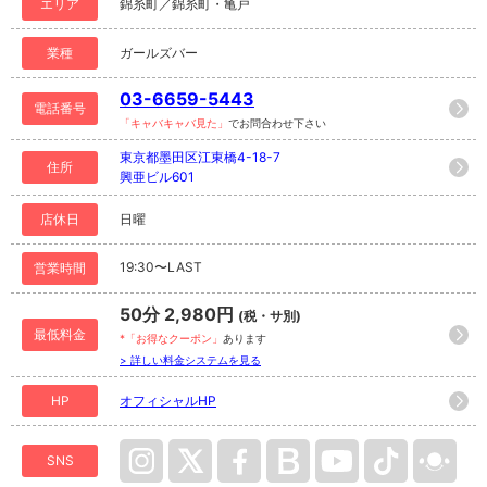
エリア
錦糸町／錦糸町・亀戸
業種
ガールズバー
03-6659-5443
電話番号
「キャバキャバ見た」
でお問合わせ下さい
東京都墨田区江東橋4-18-7
住所
興亜ビル601
店休日
日曜
19:30〜LAST
営業時間
50分 2,980円
(税・サ別)
最低料金
*「お得なクーポン」
あります
> 詳しい料金システムを見る
HP
オフィシャルHP
SNS