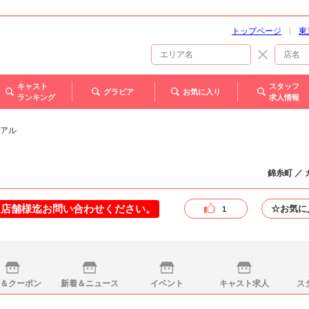
トップページ
東
キャスト
スタッフ
グラビア
お気に入り
ランキング
求人情報
 リアル
錦糸町 ／
は店舗様迄お問い合わせください。
☆お気に
1
＆クーポン
新着＆ニュース
イベント
キャスト求人
ス