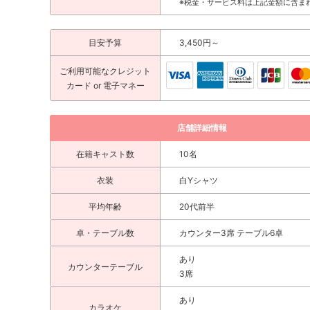
※税金・サービス料は上記金額に含ま
目安予算
3,450円～
ご利用可能な
クレジット
カード
or 電子マネー
店舗詳細情報
在籍キャスト数
10名
衣装
白Yシャツ
平均年齢
20代前半
卓・テーブル数
カウンター3席 テーブル6卓
あり
カウンターテーブル
3席
あり
カラオケ