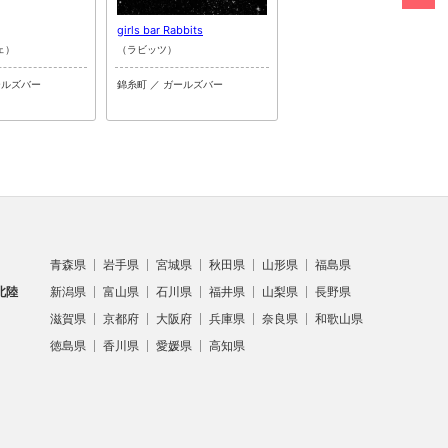
girls bar Rabbits
Cafe&Bar Merry 錦糸町店
ェ）
（ラビッツ）
（メリー キンシチョウテン）
ールズバー
錦糸町 ／ ガールズバー
錦糸町 ／ ガールズバー
青森県
岩手県
宮城県
秋田県
山形県
福島県
北陸
新潟県
富山県
石川県
福井県
山梨県
長野県
滋賀県
京都府
大阪府
兵庫県
奈良県
和歌山県
徳島県
香川県
愛媛県
高知県