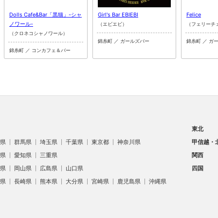
Dolls Cafe&Bar「黒猫」-シャ
Girl's Bar EBIEBI
Felice
ノワール-
（エビエビ）
（フェリーチ
（クロネコシャノワール）
錦糸町 ／ ガールズバー
錦糸町 ／ ガ
錦糸町 ／ コンカフェ＆バー
東北
県
群馬県
埼玉県
千葉県
東京都
神奈川県
甲信越・
県
愛知県
三重県
関西
県
岡山県
広島県
山口県
四国
県
長崎県
熊本県
大分県
宮崎県
鹿児島県
沖縄県