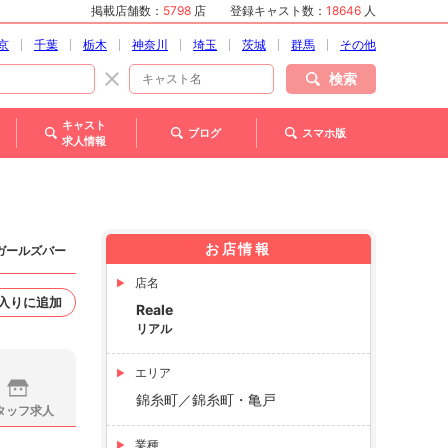
掲載店舗数：
5798
店
登録キャスト数：
18646
人
京
千葉
栃木
神奈川
埼玉
茨城
群馬
その他
検索
キャスト
ブログ
スマホ版
求人情報
お店情報
 ガールズバー
店名
入りに追加
Reale
リアル
エリア
錦糸町／錦糸町・亀戸
タッフ求人
業種