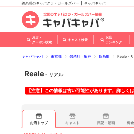
錦糸町のキャバクラ・ガールズバー
キャバキャバ
北海道
東北
関東
甲信越・北陸
東海
関西
中国
四国
九州・沖縄
お店・
お店
キャスト検索
クーポン検索
ランキング
キャバキャバ
東京都
錦糸町・亀戸
錦糸町
Reale -
Reale
- リアル
【注意】この情報は古い可能性があります。詳しく
お店トップ
キャスト
日記・動画
料金