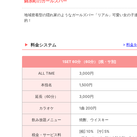
錦糸町のガールズバー
地域密着型の隠れ家のようなガールズバー「リアル」可愛い女の子達
的！
料金システム
>
料金
1SET 60分 （60分） [税・サ別]
ALL TIME
3,000円
本指名
1,500円
延長（60分）
3,000円
カラオケ
1曲 200円
飲み放題メニュー
焼酎、ウイスキー
[税] 10% [サ] 5%
税金・サービス料