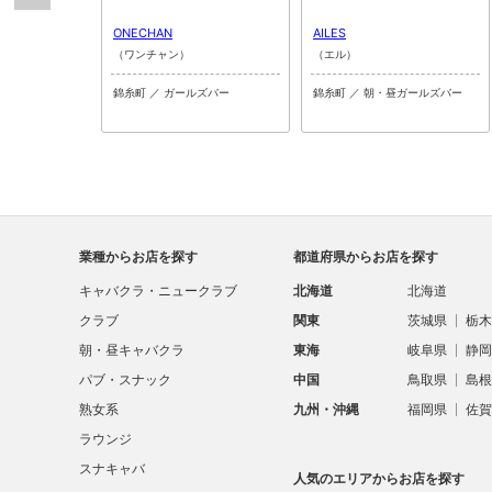
ONECHAN
AILES
（ワンチャン）
（エル）
錦糸町 ／ ガールズバー
錦糸町 ／ 朝・昼ガールズバー
業種からお店を探す
都道府県からお店を探す
キャバクラ・ニュークラブ
北海道
北海道
クラブ
関東
茨城県
栃木
朝・昼キャバクラ
東海
岐阜県
静岡
パブ・スナック
中国
鳥取県
島根
熟女系
九州・沖縄
福岡県
佐賀
ラウンジ
スナキャバ
人気のエリアからお店を探す