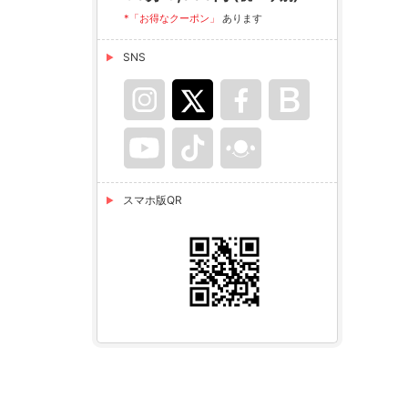
*「お得なクーポン」
あります
SNS
スマホ版QR