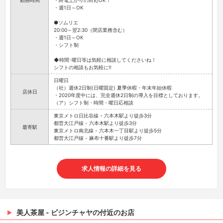
勤務時間
・終電上がりの対応OK！
・週1日～OK
●ソムリエ
20:00～翌2:30（閉店業務含む）
・週1日～OK
・シフト制
◆時間･曜日等は気軽に相談してくださいね！
シフトの相談もお気軽に!!
日曜日
（社）週休2日制(日曜固定) 夏季休暇・年末年始休暇
店休日
・2020年度中には、完全週休2日制の導入を目標としております。
（ア）シフト制・時間・曜日応相談
東京メトロ日比谷線 - 六本木駅より徒歩3分
都営大江戸線 - 六本木駅より徒歩3分
最寄駅
東京メトロ南北線 - 六本木一丁目駅より徒歩5分
都営大江戸線 - 麻布十番駅より徒歩7分
求人情報の詳細を見る
美人茶屋 - ビジンチャヤの付近のお店