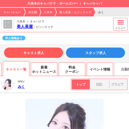
六本木のキャバクラ・ガールズバー
キャバキャバ
キャバキャバ
東京都
六本木
美人茶屋 - ビジンチャヤ
みく
六本木 ／ キャバクラ
美人茶屋
-
ビジンチャヤ
メニュー
求人情報あり
キャスト求人
スタッフ求人
新着
料金
キャスト一覧
イベント情報
出勤
ホットニュース
クーポン
MIKU
トップ
日記
グラビア
みく