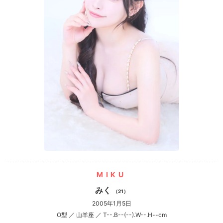
MIKU
みく
（21）
2005年1月5日
O型 ／ 山羊座 ／ T--.B--(--).W--.H--cm