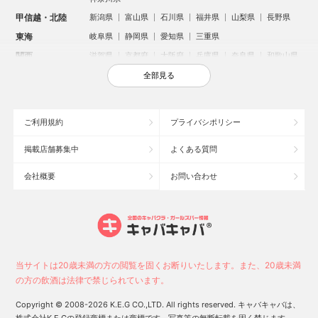
甲信越・北陸
新潟県
富山県
石川県
福井県
山梨県
長野県
東海
岐阜県
静岡県
愛知県
三重県
関西
滋賀県
京都府
大阪府
兵庫県
奈良県
和歌山県
中国
鳥取県
島根県
岡山県
広島県
山口県
全部見る
四国
徳島県
香川県
愛媛県
高知県
九州・沖縄
福岡県
佐賀県
長崎県
熊本県
大分県
宮崎県
ご利用規約
プライバシポリシー
鹿児島県
沖縄県
掲載店舗募集中
よくある質問
人気のエリアからお店を探す
会社概要
お問い合わせ
新宿のキャバクラ
歌舞伎町のキャバクラ
北新地のキャバクラ
札幌市のキャバクラ
すすきののキャバクラ
池袋のキャバクラ
ミナミのキャバクラ
大宮のキャバクラ
六本木のキャバクラ
新潟市のキャバクラ
池袋駅（西口）のキャバクラ
池袋駅（東口）のキャバクラ
高崎市のキャバクラ
福岡市のキャバクラ
当サイトは20歳未満の方の閲覧を固くお断りいたします。また、20歳未満
長野市のキャバクラ
宇都宮市のキャバクラ
新潟駅前のキャバクラ
の方の飲酒は法律で禁じられています。
中洲のキャバクラ
上野のキャバクラ
函館市のキャバクラ
Copyright © 2008-2026 K.E.G CO.,LTD. All rights reserved. キャバキャバは、
スタッフ
キャスト