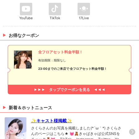
YouTube
TikTok
17Live
お得なクーポン
全フロアセット料金半額！
有効期限：期限なし
23:00までのご来店で 全フロアセット料金半額！
タップで
クーポンを見る
新着＆ホットニュース
✨キャスト様掲載✨
さくらさんのお写真を掲載しました(*´ω｀*) さくらさ
んのページはこちら★ 💓🧸きゃばきゃば公式SNSを