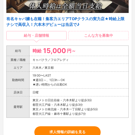
有名キャバ嬢も在籍！集客力エリアTOPクラスの実力店★時給上限
ナシで高収入！六本木デビューは当店で♪
給与・店舗情報
こんな方を募集中
15,000
時給
円～
給与
業種 / 職種
キャバクラ／フロアレディ
エリア
六本木／東京都
19:00〜LAST
勤務時間
★週3日～、1日3h～OK
★遅い時間からの出勤OK
店休日
日曜
東京メトロ日比谷線 - 六本木駅より徒歩3分
都営大江戸線 - 六本木駅より徒歩3分
最寄駅
東京メトロ南北線 - 六本木一丁目駅より徒歩5分
都営大江戸線 - 麻布十番駅より徒歩7分
求人情報の詳細を見る