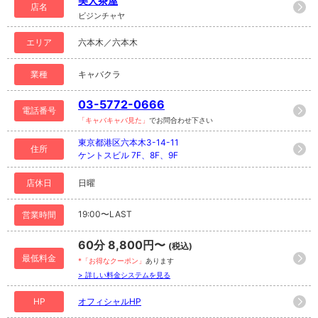
美人茶屋
店名
ビジンチャヤ
エリア
六本木／六本木
業種
キャバクラ
03-5772-0666
電話番号
「キャバキャバ見た」
でお問合わせ下さい
東京都港区六本木3-14-11
住所
ケントスビル 7F、8F、9F
店休日
日曜
19:00〜LAST
営業時間
60分 8,800円〜
(税込)
最低料金
*「お得なクーポン」
あります
> 詳しい料金システムを見る
HP
オフィシャルHP