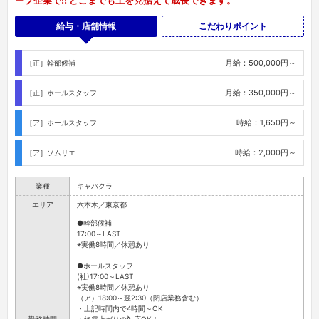
ープ企業で!! どこまでも上を見据えて成長できます。
給与・店舗情報
こだわりポイント
月給：500,000円～
［正］幹部候補
月給：350,000円～
［正］ホールスタッフ
時給：1,650円～
［ア］ホールスタッフ
時給：2,000円～
［ア］ソムリエ
業種
キャバクラ
エリア
六本木／東京都
●幹部候補
17:00～LAST
※実働8時間／休憩あり
●ホールスタッフ
(社)17:00～LAST
※実働8時間／休憩あり
（ア）18:00～翌2:30（閉店業務含む）
・上記時間内で4時間～OK