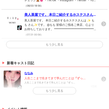
チェック🧸💓 ・TikTok ・Instagram ・Twitter ・YouT
ube
（08/03 18:56）
美人茶屋です。 本日ご紹介するホステスさんは
✨ もも さん✨です。 @もも 皆様のご指名ご来
美人茶屋です。 本日ご紹介するホステスさんは ✨ も
店、心よりお待ちしております。 **********
も さん✨です。 @もも 皆様のご指名ご来店、心より
お待ちしております。 *****************************
*************************************
************************** 美人茶屋では一緒に働い
******** 美人茶屋では一緒に働いてくれるホ
（07/31 00:56）
てくれるホステスさん、スタッフを常時募集していま
ステスさん、スタッフを常時募集しています。
す。 ご不明点等ございましたらDMまたはお電話に
✨キャスト様掲載✨
もう少し見る
ご不明点等ございましたらDMまたはお電話に
て、お気軽にお問合せ下さい。 *********************
みなさんのお写真を掲載しました(*´ω｀*) みなさんの
て、お気軽にお問合せ下さい。 ************
********************************** 美人茶屋 六本木
ページはこちら★ 💓🧸きゃばきゃば公式SNSをチェ
*************************************
Tel 03-5772-0666 東京都港区六本木3-14-11 ケン
ック🧸💓 ・TikTok ・Instagram ・Twitter ・YouTube
トスビルF8 **************************************
******
新着キャスト日記
（07/22 19:07）
***************** #美人茶屋 #六本木 #キャバクラ #
東京キャバクラ #キャバ嬢 TikTokで記事を開く美人茶
✨キャスト様掲載✨
屋のTikTokのフォローといいね！もお願いします❤
ななみ
いよさんのお写真を掲載しました(*´ω｀*) いよさんの
人生ここまで生きてきて学んだことは『ずっ...
ページはこちら★ 💓🧸きゃばきゃば公式SNSをチェ
人生ここまで生きてきて学んだことは『ずっ...
1日前
ック🧸💓 ・TikTok ・Instagram ・Twitter ・YouTube
もう少し見る
（07/15 17:11）
>
日記一覧を見る
>
ホットニュース一覧を見る