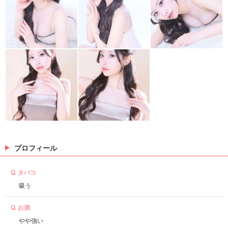
プロフィール
Q. タバコ
吸う
Q. お酒
やや強い