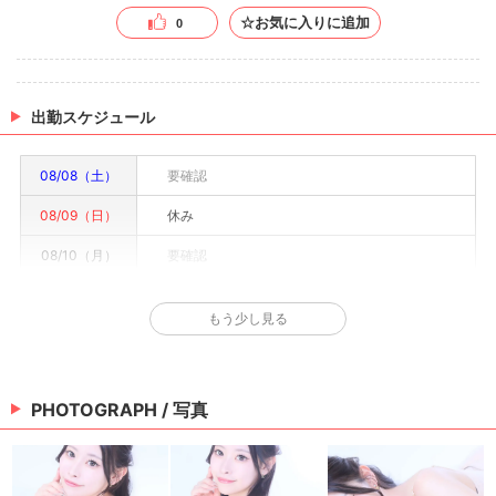
☆お気に入りに追加
0
出勤スケジュール
08/08（土）
要確認
08/09（日）
休み
08/10（月）
要確認
08/11（火）
要確認
もう少し見る
08/12（水）
要確認
08/13（木）
要確認
PHOTOGRAPH / 写真
08/14（金）
要確認
※情報はあくまで予定でキャストまたは出勤情報は一部です。詳細はお店にお問い合わせく
ださい。