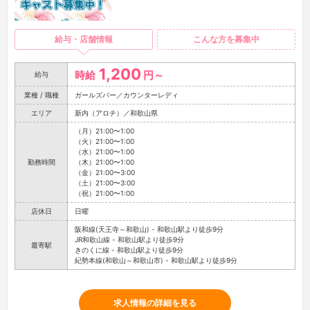
給与・店舗情報
こんな方を募集中
1,200
時給
円～
給与
業種 / 職種
ガールズバー／カウンターレディ
エリア
新内（アロチ）／和歌山県
（月）21:00〜1:00
（火）21:00〜1:00
（水）21:00〜1:00
勤務時間
（木）21:00〜1:00
（金）21:00〜3:00
（土）21:00〜3:00
（祝）21:00〜1:00
店休日
日曜
阪和線(天王寺～和歌山) - 和歌山駅より徒歩9分
JR和歌山線 - 和歌山駅より徒歩9分
最寄駅
きのくに線 - 和歌山駅より徒歩9分
紀勢本線(和歌山～和歌山市) - 和歌山駅より徒歩9分
求人情報の詳細を見る