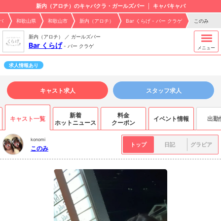
新内（アロチ）のキャバクラ・ガールズバー
キャバキャバ
バ
和歌山県
和歌山市
新内（アロチ）
Bar くらげ - バー クラゲ
このみ
新内（アロチ） ／ ガールズバー
Bar くらげ
-
バー クラゲ
メニュー
求人情報あり
キャスト求人
スタッフ求人
新着
料金
キャスト一覧
イベント情報
出勤
ホットニュース
クーポン
konomi
トップ
日記
グラビア
このみ