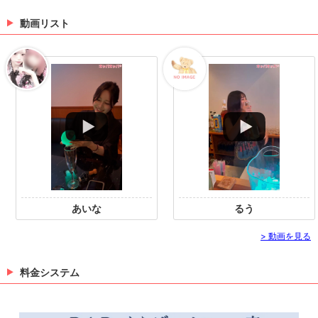
タのフォローといいね！もお願いします❤︎
動画リスト
Instagramで記事を開くBar くらげさんのイン
スタのフォローといいね！...
Instagramで記事を開くBar くらげさんのインスタのフ
ォローといいね！もお願いします❤︎
（11/11 12:20）
>
ホットニュース一覧を見る
あいな
るう
> 動画を見る
料金システム