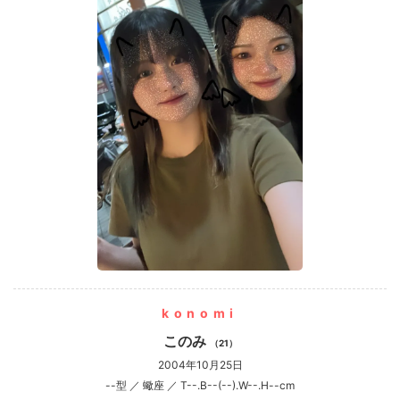
konomi
このみ
（21）
2004年10月25日
--型 ／ 蠍座 ／ T--.B--(--).W--.H--cm