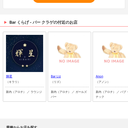
Bar くらげ - バー クラゲの付近のお店
輝星
Bar Liz
Anon
（キラリ）
（リズ）
（アノン）
新内（アロチ） ／ ラウンジ
新内（アロチ） ／ ガールズ
新内（アロチ） ／ パブ
バー
ナック
業種からお店を探す