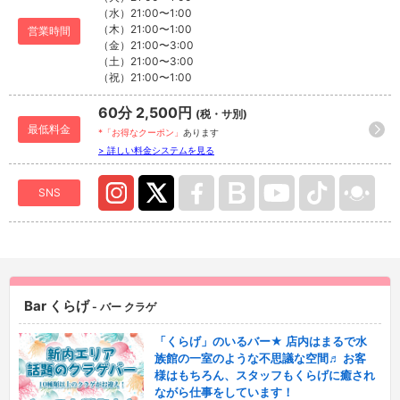
（水）21:00〜1:00
（木）21:00〜1:00
営業時間
（金）21:00〜3:00
（土）21:00〜3:00
（祝）21:00〜1:00
60分 2,500円
(税・サ別)
最低料金
*「お得なクーポン」
あります
> 詳しい料金システムを見る
SNS
Bar くらげ
- バー クラゲ
「くらげ」のいるバー★ 店内はまるで水
族館の一室のような不思議な空間♬ お客
様はもちろん、スタッフもくらげに癒され
ながら仕事をしています！