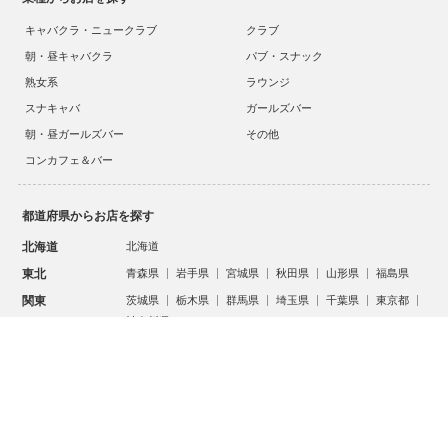
キャバクラ・ニュークラブ
クラブ
朝・昼キャバクラ
パブ・スナック
熟女系
ラウンジ
スナキャバ
ガールズバー
朝・昼ガールズバー
その他
コンカフェ＆バー
都道府県からお店を探す
北海道
北海道
東北
青森県
岩手県
宮城県
秋田県
山形県
福島県
スタッフ
キャスト
お店に電話する
求人
求人
関東
茨城県
栃木県
群馬県
埼玉県
千葉県
東京都
神奈川県
甲信越・北陸
新潟県
富山県
石川県
福井県
山梨県
長野県
東海
岐阜県
静岡県
愛知県
三重県
関西
滋賀県
京都府
大阪府
兵庫県
奈良県
和歌山県
中国
鳥取県
島根県
岡山県
広島県
山口県
全部見る