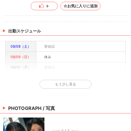
☆お気に入りに追加
0
出勤スケジュール
08/08（土）
要確認
08/09（日）
休み
08/10（月）
要確認
08/11（火）
要確認
もう少し見る
08/12（水）
要確認
08/13（木）
要確認
PHOTOGRAPH / 写真
08/14（金）
要確認
※情報はあくまで予定でキャストまたは出勤情報は一部です。詳細はお店にお問い合わせく
ださい。