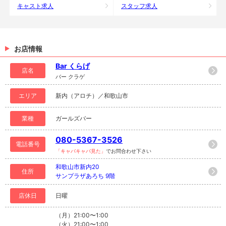
キャスト求人
スタッフ求人
お店情報
Bar くらげ
店名
バー クラゲ
エリア
新内（アロチ）／和歌山市
業種
ガールズバー
080-5367-3526
電話番号
「キャバキャバ見た」
でお問合わせ下さい
和歌山市新内20
住所
サンプラザあろち 9階
店休日
日曜
（月）21:00〜1:00
（火）21:00〜1:00