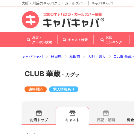
大町・川反のキャバクラ・ガールズバー
キャバキャバ
北海道
東北
関東
甲信越・北陸
東海
関西
中国
四国
九州・沖縄
お店・
お店
キャスト検索
クーポン検索
ランキング
キャバキャバ
秋田県
秋田市
大町・川反
CLUB 華蔵 
CLUB 華蔵
- カグラ
適格対応
求人情報あり
お店トップ
キャスト
日記・動画
料金