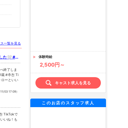
ース一覧を見る
た🤍 #fy
体験時給
2,500円～
ロイべ終了しま
フォローといい
キャスト求人を見る
11/03 17:09）
このお店のスタッフ求人
ーといいね！も