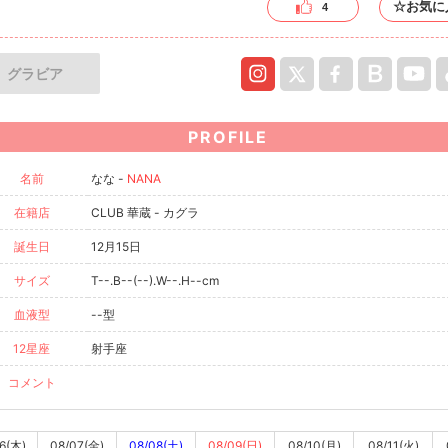
☆お気に
4
グラビア
PROFILE
名前
なな -
NANA
在籍店
CLUB 華蔵 - カグラ
誕生日
12月15日
サイズ
T--.B--(--).W--.H--cm
血液型
--型
12星座
射手座
コメント
6(木)
08/07(金)
08/08(土)
08/09(日)
08/10(月)
08/11(火)