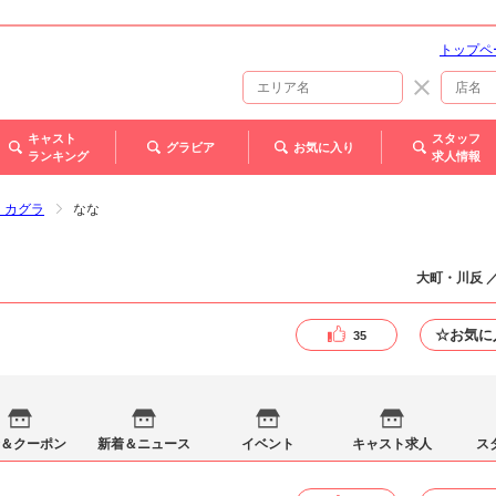
トップペ
キャスト
スタッフ
グラビア
お気に入り
ランキング
求人情報
- カグラ
なな
大町・川反 
☆お気に
35
＆クーポン
新着＆ニュース
イベント
キャスト求人
ス