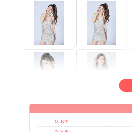
Q. お酒
Q. 出身地