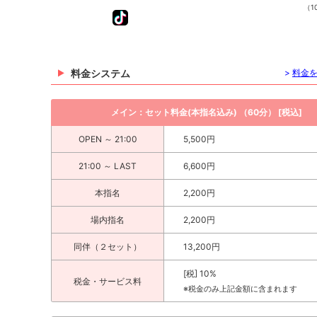
（10
料金システム
>
料金
メイン：セット料金(本指名込み) （60分） [税込]
OPEN ～ 21:00
5,500円
21:00 ～ LAST
6,600円
本指名
2,200円
場内指名
2,200円
同伴（２セット）
13,200円
[税] 10%
税金・サービス料
※税金のみ上記金額に含まれます