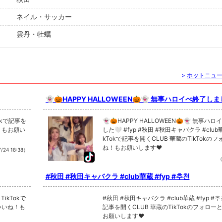
ネイル・サッカー
雲丹・牡蠣
>
ホットニュ
👻🎃HAPPY HALLOWEEN🎃👻 無事ハロイべ終了しまし
p #秋田 #秋田キャバクラ #club華蔵 #추천
👻🎃HAPPY HALLOWEEN🎃👻 無事ハ
ね！もお願い
した🤍 #fyp #秋田 #秋田キャバクラ #club華蔵 #추천 Ti
kTokで記事を開くCLUB 華蔵のTikTokの
ね！もお願いします❤
/24 18:38）
（
#秋田 #秋田キャバクラ #club華蔵 #fyp #추천
#秋田 #秋田キャバクラ #club華蔵 #fyp #추천 TikTokで
といいね！も
記事を開くCLUB 華蔵のTikTokのフォロ
お願いします❤