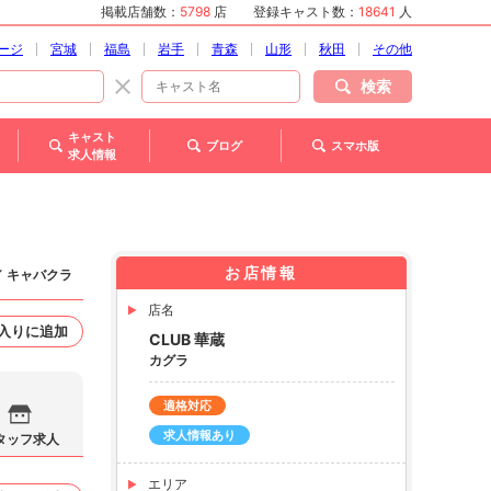
掲載店舗数：
5798
店
登録キャスト数：
18641
人
ージ
宮城
福島
岩手
青森
山形
秋田
その他
検索
キャスト
ブログ
スマホ版
求人情報
お店情報
／ キャバクラ
店名
入りに追加
CLUB 華蔵
カグラ
適格対応
求人情報あり
タッフ求人
エリア