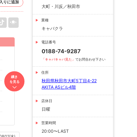
入りに追加
大町・川反／秋田市
業種
キャバクラ
電話番号
0188-74-9287
「キャバキャバ見た」
でお問合わせ下さい
住所
續き
秋田県秋田市大町5丁目4-22
を見る
AKITA ASビル4階
店休日
日曜
営業時間
20:00〜LAST
08/12(水)