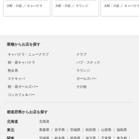
大町・川反 ／ キャバクラ
大町・川反 ／ ラウンジ
大町・川反 ／ キャバク
業種からお店を探す
キャバクラ・ニュークラブ
クラブ
朝・昼キャバクラ
パブ・スナック
熟女系
ラウンジ
スナキャバ
ガールズバー
朝・昼ガールズバー
その他
コンカフェ＆バー
都道府県からお店を探す
北海道
北海道
東北
青森県
岩手県
宮城県
秋田県
山形県
福島県
関東
茨城県
栃木県
群馬県
埼玉県
千葉県
東京都