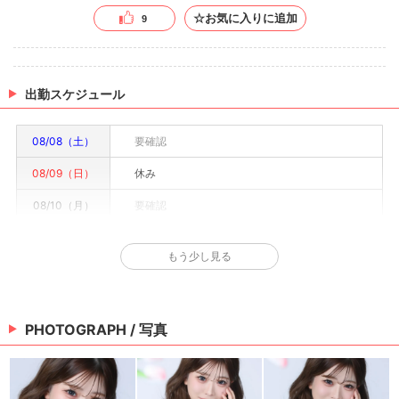
☆お気に入りに追加
9
出勤スケジュール
08/08（土）
要確認
08/09（日）
休み
08/10（月）
要確認
08/11（火）
要確認
もう少し見る
08/12（水）
要確認
08/13（木）
要確認
PHOTOGRAPH / 写真
08/14（金）
要確認
※情報はあくまで予定でキャストまたは出勤情報は一部です。詳細はお店にお問い合わせく
ださい。