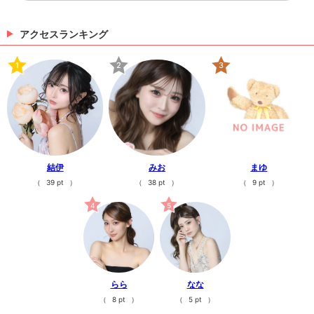
#秋田 #秋田キャバクラ #club華蔵 #fyp #추천 TikTok
で記事を開くCLUB 華蔵のTikTokのフォローといい
ね！もお願いします❤
アクセスランキング
（10/07 03:31）
1
2
3
#秋田 #秋田キャバクラ #club華蔵 #fyp #추천
#秋田 #秋田キャバクラ #club華蔵 #fyp #추천 TikTok
で記事を開くCLUB 華蔵のTikTokのフォローといい
ね！もお願いします❤
（10/07 03:31）
>
ホットニュース一覧を見る
結伊
みお
まゆ
（
39 pt
）
（
38 pt
）
（
9 pt
）
4
5
らら
なな
（
8 pt
）
（
5 pt
）