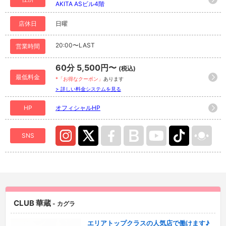
AKITA ASビル4階
店休日
日曜
20:00〜LAST
営業時間
60分 5,500円〜
(税込)
最低料金
*「お得なクーポン」
あります
> 詳しい料金システムを見る
HP
オフィシャルHP
SNS
CLUB 華蔵
- カグラ
エリアトップクラスの人気店で働けます♪