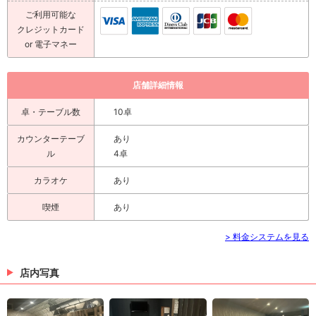
ご利用可能な
クレジットカード
or 電子マネー
店舗詳細情報
卓・テーブル数
10卓
カウンターテーブ
あり
ル
4卓
カラオケ
あり
喫煙
あり
> 料金システムを見る
店内写真