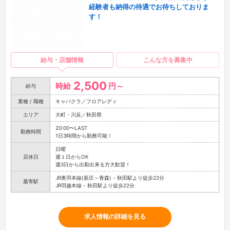
経験者も納得の待遇でお待ちしておりま
す！
給与・店舗情報
こんな方を募集中
2,500
時給
円～
給与
業種 / 職種
キャバクラ／フロアレディ
エリア
大町・川反／秋田県
20:00〜LAST
勤務時間
1日3時間から勤務可能！
日曜
店休日
週１日からOK
週3日から出勤出来る方大歓迎！
JR奥羽本線(新庄～青森) - 秋田駅より徒歩22分
最寄駅
JR羽越本線 - 秋田駅より徒歩22分
求人情報の詳細を見る