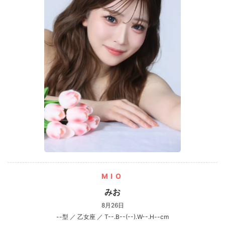
MIO
みお
8月26日
--型 ／ 乙女座 ／ T--.B--(--).W--.H--cm