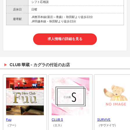
シフト応相談
店休日
日曜
JR奥羽本線(新庄～青森) - 秋田駅より徒歩22分
最寄駅
JR羽越本線 - 秋田駅より徒歩22分
求人情報の詳細を見る
CLUB 華蔵 - カグラの付近のお店
Fuu
CLUB S
SURVIVE
（フー）
（エス）
（サヴァイヴ）