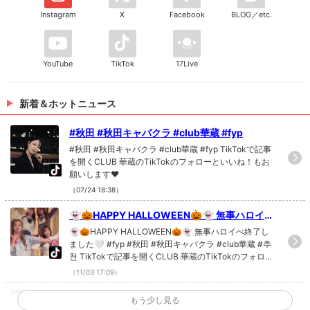
Instagram
X
Facebook
BLOG／etc.
YouTube
TikTok
17Live
新着＆ホットニュース
#秋田 #秋田キャバクラ #club華蔵 #fyp
#秋田 #秋田キャバクラ #club華蔵 #fyp TikTokで記事
を開くCLUB 華蔵のTikTokのフォローといいね！もお
願いします❤
（07/24 18:38）
👻🎃HAPPY HALLOWEEN🎃👻 無事ハロイべ
終了しました🤍 #fyp #秋田 #秋田キャバクラ #
👻🎃HAPPY HALLOWEEN🎃👻 無事ハロイべ終了し
club華蔵 #추천
ました🤍 #fyp #秋田 #秋田キャバクラ #club華蔵 #추
천 TikTokで記事を開くCLUB 華蔵のTikTokのフォロー
といいね！もお願いします❤
（11/03 17:09）
#秋田 #秋田キャバクラ #club華蔵 #fyp #추천
もう少し見る