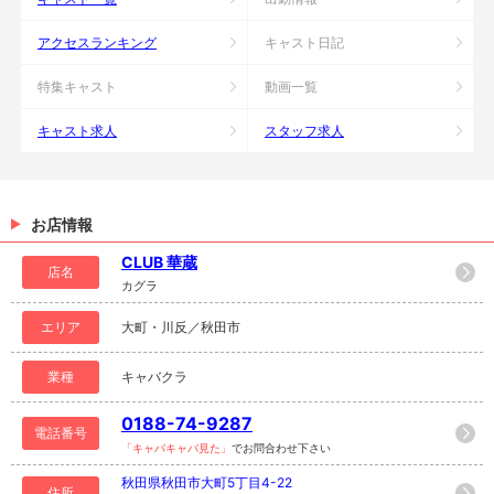
アクセスランキング
キャスト日記
特集キャスト
動画一覧
キャスト求人
スタッフ求人
お店情報
CLUB 華蔵
店名
カグラ
エリア
大町・川反／秋田市
業種
キャバクラ
0188-74-9287
電話番号
「キャバキャバ見た」
でお問合わせ下さい
秋田県秋田市大町5丁目4-22
住所