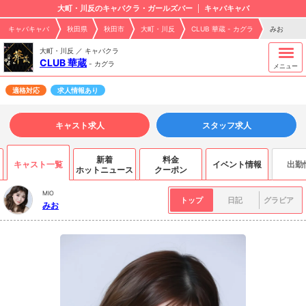
大町・川反のキャバクラ・ガールズバー
キャバキャバ
キャバキャバ
秋田県
秋田市
大町・川反
CLUB 華蔵 - カグラ
みお
大町・川反 ／ キャバクラ
CLUB 華蔵
-
カグラ
メニュー
適格対応
求人情報あり
キャスト求人
スタッフ求人
新着
料金
キャスト一覧
イベント情報
出勤
ホットニュース
クーポン
MIO
トップ
日記
グラビア
みお