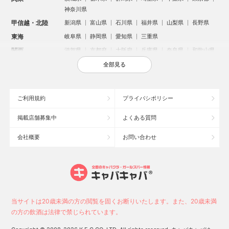
神奈川県
甲信越・北陸
新潟県
富山県
石川県
福井県
山梨県
長野県
東海
岐阜県
静岡県
愛知県
三重県
関西
滋賀県
京都府
大阪府
兵庫県
奈良県
和歌山県
中国
鳥取県
島根県
岡山県
広島県
山口県
全部見る
四国
徳島県
香川県
愛媛県
高知県
九州・沖縄
福岡県
佐賀県
長崎県
熊本県
大分県
宮崎県
ご利用規約
プライバシポリシー
鹿児島県
沖縄県
掲載店舗募集中
よくある質問
人気のエリアからお店を探す
会社概要
お問い合わせ
新宿のキャバクラ
歌舞伎町のキャバクラ
北新地のキャバクラ
札幌市のキャバクラ
すすきののキャバクラ
池袋のキャバクラ
ミナミのキャバクラ
大宮のキャバクラ
六本木のキャバクラ
新潟市のキャバクラ
池袋駅（西口）のキャバクラ
池袋駅（東口）のキャバクラ
高崎市のキャバクラ
福岡市のキャバクラ
当サイトは20歳未満の方の閲覧を固くお断りいたします。また、20歳未満
長野市のキャバクラ
宇都宮市のキャバクラ
新潟駅前のキャバクラ
の方の飲酒は法律で禁じられています。
中洲のキャバクラ
上野のキャバクラ
函館市のキャバクラ