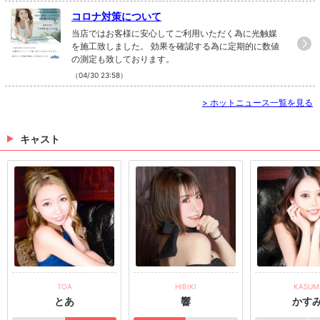
大歓迎です！THE Veloursでは、頑張る方にはどんど
コロナ対策について
ん還元しちゃいます！いっぱい稼ぎたい、楽しく働き
当店ではお客様に安心してご利用いただく為に光触媒
たい！頑張る人を当店が完全サポートします！
を施工致しました。 効果を確認する為に定期的に数値
の測定も致しております。
（04/30 23:58）
>
ホットニュース一覧を見る
キャスト
TOA
HIBIKI
KASUM
とあ
響
かす