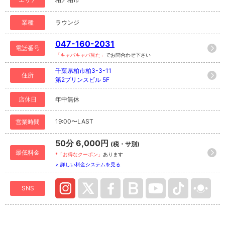
業種
ラウンジ
047-160-2031
電話番号
「キャバキャバ見た」
でお問合わせ下さい
千葉県柏市柏3-3-11
住所
第2プリンスビル 5F
店休日
年中無休
19:00〜LAST
営業時間
50分 6,000円
(税・サ別)
最低料金
*「お得なクーポン」
あります
> 詳しい料金システムを見る
SNS