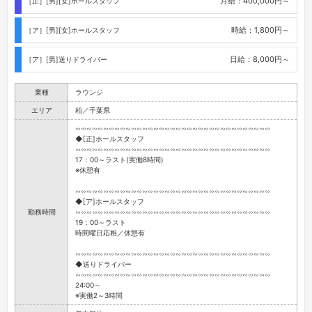
月給：400,000円～
［正］[男][女]ホールスタッフ
時給：1,800円～
［ア］[男][女]ホールスタッフ
日給：8,000円～
［ア］[男]送りドライバー
業種
ラウンジ
エリア
柏／千葉県
∽∽∽∽∽∽∽∽∽∽∽∽∽∽∽∽∽∽∽∽∽∽∽∽∽∽∽∽∽∽∽∽∽∽∽
◆[正]ホールスタッフ
∽∽∽∽∽∽∽∽∽∽∽∽∽∽∽∽∽∽∽∽∽∽∽∽∽∽∽∽∽∽∽∽∽∽∽
17：00～ラスト(実働8時間)
※休憩有
∽∽∽∽∽∽∽∽∽∽∽∽∽∽∽∽∽∽∽∽∽∽∽∽∽∽∽∽∽∽∽∽∽∽∽
◆[ア]ホールスタッフ
勤務時間
∽∽∽∽∽∽∽∽∽∽∽∽∽∽∽∽∽∽∽∽∽∽∽∽∽∽∽∽∽∽∽∽∽∽∽
19：00～ラスト
時間曜日応相／休憩有
∽∽∽∽∽∽∽∽∽∽∽∽∽∽∽∽∽∽∽∽∽∽∽∽∽∽∽∽∽∽∽∽∽∽∽
◆送りドライバー
∽∽∽∽∽∽∽∽∽∽∽∽∽∽∽∽∽∽∽∽∽∽∽∽∽∽∽∽∽∽∽∽∽∽∽
24:00～
※実働2～3時間