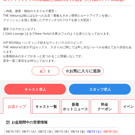
～内装、接客・独自のスタイルで運営～
THE Veloursは柏にはなかったお店！看板もネオン照明とルートアイアンを使い、
ファッションを強く意識したデザイン2つのフロアを使う大型店！
通常フロアのコンセプト
[ Cafe Lounge ]まるでNew Yorkの大衆カフェのような造りになっております。
VIP ROOMは ハンティング好きなウッドハウスのリビング
THE Veloursの女の子はルックス、スタイルに関しては申し分ないレベルを揃えており自信もあ
ります。
お客様好みのタイプがきっと見つかること間違いなしです。
是非一度ご来店をお待ちしております。
☆お気に入りに追加
1
キャスト求人
スタッフ求人
新着
料金
お店トップ
キャスト一覧
イベン
ホットニュース
クーポン
お盆期間中の営業情報
08/10 (月)
08/11 (火)
08/12 (水)
08/13 (木)
08/14 (金)
08/15 (土)
08/16 (日)