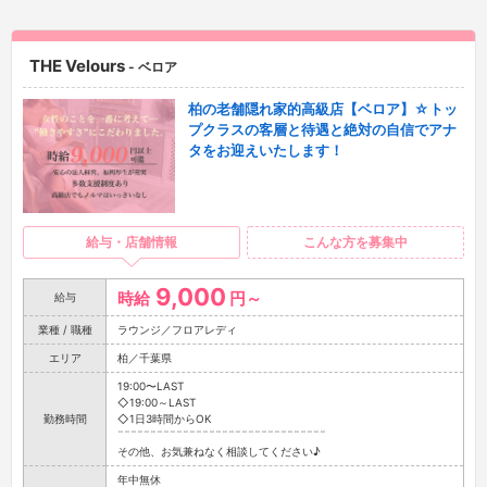
THE Velours
- ベロア
柏の老舗隠れ家的高級店【ベロア】☆トッ
プクラスの客層と待遇と絶対の自信でアナ
タをお迎えいたします！
給与・店舗情報
こんな方を募集中
9,000
時給
円～
給与
業種 / 職種
ラウンジ／フロアレディ
エリア
柏／千葉県
19:00〜LAST
◇19:00～LAST
勤務時間
◇1日3時間からOK
¨¨¨¨¨¨¨¨¨¨¨¨¨¨¨¨¨¨¨¨¨¨¨¨¨¨¨¨¨¨¨¨
その他、お気兼ねなく相談してください♪
年中無休