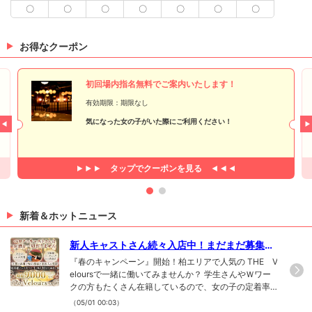
〇
〇
〇
〇
〇
〇
〇
お得なクーポン
初回場内指名無料でご案内いたします！
有効期限：期限なし
気になった女の子がいた際にご利用ください！
タップで
クーポンを見る
新着＆ホットニュース
新人キャストさん続々入店中！まだまだ募集
中！！
『春のキャンペーン』開始！柏エリアで人気の THE V
eloursで一緒に働いてみませんか？ 学生さんやＷワー
クの方もたくさん在籍しているので、女の子の定着率
にも定評があります！未経験の方やブランクのある方
（05/01 00:03）
所属店舗からの移籍を検討中の方 どんな女の子でも、