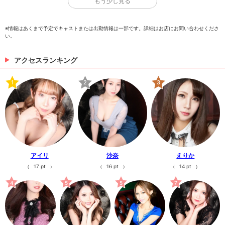
もう少し見る
※情報はあくまで予定でキャストまたは出勤情報は一部です。詳細はお店にお問い合わせくださ
い。
れみ
えりか
あんじゅ
アクセスランキング
1
2
3
れん
じゅん
ゆうき
アイリ
沙奈
えりか
（
17 pt
）
（
16 pt
）
（
14 pt
）
4
5
5
7