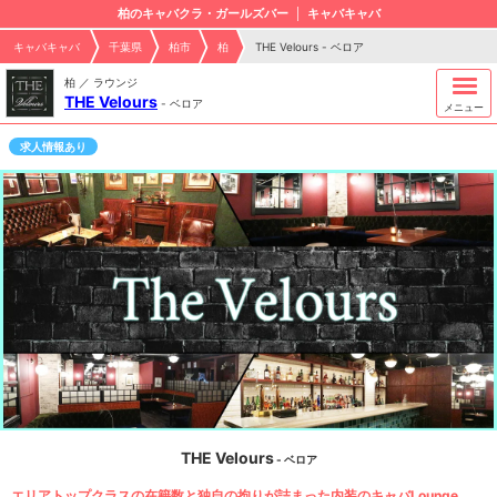
柏のキャバクラ・ガールズバー
キャバキャバ
キャバキャバ
千葉県
柏市
柏
THE Velours - ベロア
柏 ／ ラウンジ
THE Velours
-
ベロア
メニュー
求人情報あり
THE Velours
- ベロア
エリアトップクラスの在籍数と独自の拘りが詰まった内装のキャバLounge