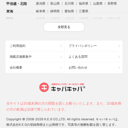
甲信越・北陸
新潟県
富山県
石川県
福井県
山梨県
長野県
東海
岐阜県
静岡県
愛知県
三重県
関西
滋賀県
京都府
大阪府
兵庫県
奈良県
和歌山県
中国
鳥取県
島根県
岡山県
広島県
山口県
全部見る
四国
徳島県
香川県
愛媛県
高知県
九州・沖縄
福岡県
佐賀県
長崎県
熊本県
大分県
宮崎県
ご利用規約
プライバシポリシー
鹿児島県
沖縄県
掲載店舗募集中
よくある質問
人気のエリアからお店を探す
会社概要
お問い合わせ
新宿のキャバクラ
歌舞伎町のキャバクラ
北新地のキャバクラ
池袋のキャバクラ
札幌市のキャバクラ
すすきののキャバクラ
ミナミのキャバクラ
大宮のキャバクラ
六本木のキャバクラ
新潟市のキャバクラ
池袋駅（西口）のキャバクラ
池袋駅（東口）のキャバクラ
高崎市のキャバクラ
福岡市のキャバクラ
当サイトは20歳未満の方の閲覧を固くお断りいたします。また、20歳未満
新潟駅前のキャバクラ
宇都宮市のキャバクラ
中洲のキャバクラ
の方の飲酒は法律で禁じられています。
上野のキャバクラ
函館市のキャバクラ
長野市のキャバクラ
Copyright © 2008-2026 K.E.G CO.,LTD. All rights reserved. キャバキャバは、
スタッフ
キャスト
株式会社K.E.Gの登録商標または商標です。写真等の無断転載を固く禁じます。
お店に電話する