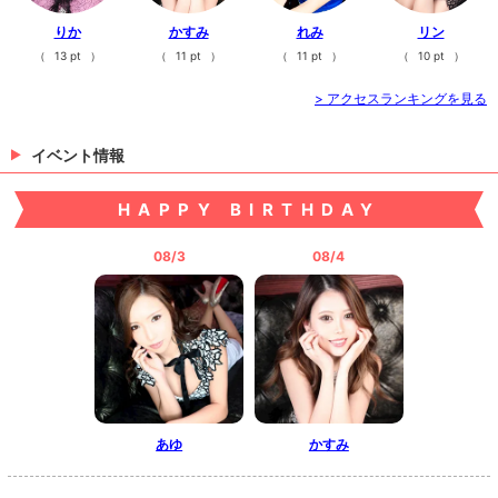
ナオ
ちほ
杏
りか
かすみ
れみ
リン
（
13 pt
）
（
11 pt
）
（
11 pt
）
（
10 pt
）
> アクセスランキングを見る
イベント情報
HAPPY BIRTHDAY
あみ
アイリ
アヤ
08/3
08/4
ひな
沙奈
あゆ
かすみ
> 出勤情報を見る