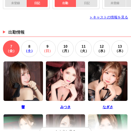
未登録
日記
出勤
日記
未登録
> キャストの情報を見る
出勤情報
7
8
9
10
11
12
13
（金）
（土）
（日）
（月）
（火）
（水）
（木）
響
みつき
なぎさ