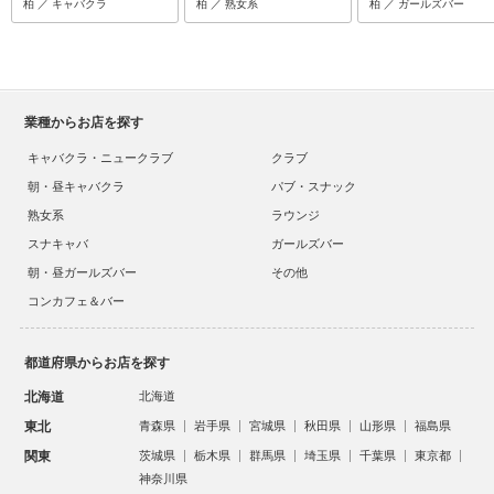
柏 ／ キャバクラ
柏 ／ 熟女系
柏 ／ ガールズバー
業種からお店を探す
キャバクラ・ニュークラブ
クラブ
朝・昼キャバクラ
パブ・スナック
熟女系
ラウンジ
スナキャバ
ガールズバー
朝・昼ガールズバー
その他
コンカフェ＆バー
都道府県からお店を探す
北海道
北海道
東北
青森県
岩手県
宮城県
秋田県
山形県
福島県
関東
茨城県
栃木県
群馬県
埼玉県
千葉県
東京都
神奈川県