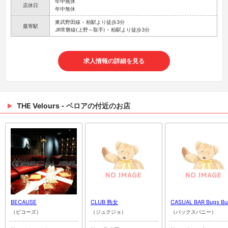
年中無休
店休日
年中無休
東武野田線 - 柏駅より徒歩3分
最寄駅
JR常磐線(上野～取手) - 柏駅より徒歩3分
求人情報の詳細を見る
THE Velours - ベロアの付近のお店
BECAUSE
CLUB 熟女
CASUAL BAR Bugs Bu
（ビコーズ）
（ジュクジョ）
（バックスバニー）