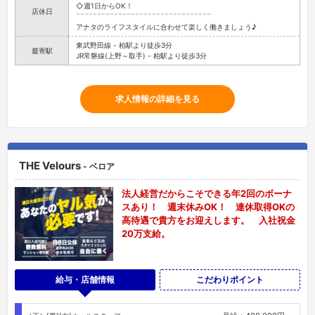
◇週1日からOK！
店休日
¨¨¨¨¨¨¨¨¨¨¨¨¨¨¨¨¨¨¨¨¨¨¨¨¨¨¨¨¨¨¨¨
アナタのライフスタイルに合わせて楽しく働きましょう♪
東武野田線 - 柏駅より徒歩3分
最寄駅
JR常磐線(上野～取手) - 柏駅より徒歩3分
求人情報の詳細を見る
THE Velours
- ベロア
法人経営だからこそできる年2回のボーナ
スあり！ 週末休みOK！ 連休取得OKの
高待遇で貴方をお迎えします。 入社祝金
20万支給。
給与・店舗情報
こだわりポイント