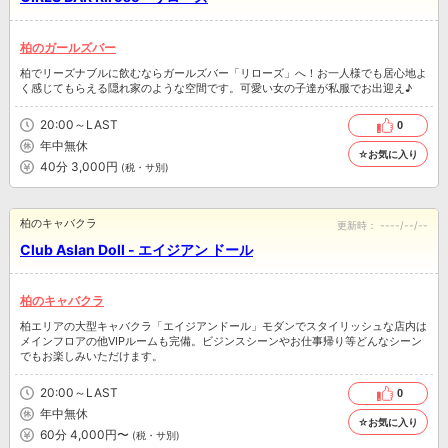
柏のガールズバー
柏でリーズナブルに飲むならガールズバー「リローズ」へ！お一人様でも居心地よ
く感じてもらえる隠れ家のような空間です。可愛い女の子達が私服でお出迎え♪
20:00～LAST
0
年中無休
☆お気に入り
40分 3,000円
(税・サ別)
柏のキャバクラ
更新時：
----/--/--
Club AsIan Doll - エイジアン ドール
柏のキャバクラ
柏エリアの大型キャバクラ「エイジアンドール」モダンでスタイリッシュな店内は
メインフロアの他VIPルームも完備。ビジンスシーンやお仕事帰り等どんなシーン
でもお楽しみいただけます。
20:00～LAST
0
年中無休
☆お気に入り
60分 4,000円〜
(税・サ別)