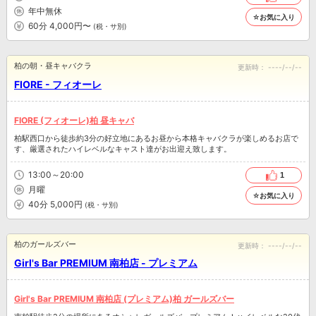
年中無休
☆お気に入り
60分 4,000円〜
(税・サ別)
柏の朝・昼キャバクラ
更新時：
----/--/--
FIORE - フィオーレ
FIORE (フィオーレ)柏 昼キャバ
柏駅西口から徒歩約3分の好立地にあるお昼から本格キャバクラが楽しめるお店で
す、厳選されたハイレベルなキャスト達がお出迎え致します。
13:00～20:00
1
月曜
☆お気に入り
40分 5,000円
(税・サ別)
柏のガールズバー
更新時：
----/--/--
Girl's Bar PREMIUM 南柏店 - プレミアム
Girl's Bar PREMIUM 南柏店 (プレミアム)柏 ガールズバー