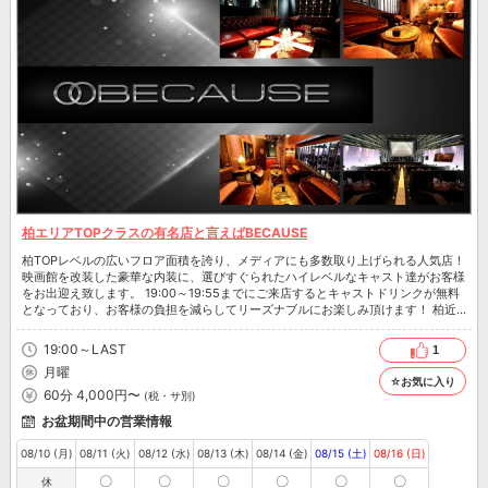
柏エリアTOPクラスの有名店と言えばBECAUSE
柏TOPレベルの広いフロア面積を誇り、メディアにも多数取り上げられる人気店！
映画館を改装した豪華な内装に、選びすぐられたハイレベルなキャスト達がお客様
をお出迎え致します。 19:00～19:55までにご来店するとキャストドリンクが無料
となっており、お客様の負担を減らしてリーズナブルにお楽しみ頂けます！ 柏近
辺にお立ち寄りの際は、是非ご来店下さいませ。
19:00～LAST
1
月曜
☆お気に入り
60分 4,000円〜
(税・サ別)
お盆期間中の営業情報
08/10 (月)
08/11 (火)
08/12 (水)
08/13 (木)
08/14 (金)
08/15 (土)
08/16 (日)
〇
〇
〇
〇
〇
〇
休