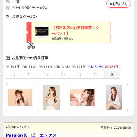
日曜
☆お気に入り
60分 6,000円〜
(税込)
お得なクーポン
【初回来店のお客様限定！ク
ーポン！】
有効期限：期限なし
お盆期間中の営業情報
08/10 (月)
08/11 (火)
08/12 (水)
08/13 (木)
08/14 (金)
08/15 (土)
08/16 (日)
〇
〇
〇
〇
〇
〇
休
柏のキャバクラ
更新時：
2026/08/09
Passion X - ピーエックス