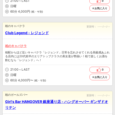
21:00～LAST
0
日曜
☆お気に入り
60分 4,000円
(税・サ別)
柏のキャバクラ
更新時：
----/--/--
Club Legend - レジェンド
柏のキャバクラ
柏駅からほど近いキャバクラ「レジェンド」日常を忘れさせてくれる高級感あふれ
る店内には20代前半のエリアトップクラスの美女達が勢揃い！柏で楽しくお酒を
飲むなら「レジェンド」へ！
21:00～LAST
0
日曜
☆お気に入り
60分 4,000円〜
(税・サ別)
柏のガールズバー
更新時：
----/--/--
Girl's Bar HANGOVER 銀座通り店 - ハングオーバー ギンザドオ
リテン