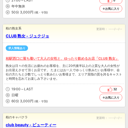
21:00～LAST
0
年中無休
☆お気に入り
50分 3,000円
(税・サ別)
柏の熟女系
更新時：
----/--/--
CLUB 熟女 - ジュクジョ
求人情報あり
柏駅西口に落ち着いて大人の女性と、ゆったり飲めるお店「CLUB 熟女」
熟女は日々の生活にお疲れのお客様を、主に20代後半以上の上質な大人の女性が
お出迎えさせて頂くお店です。 たまにはお一人でゆっくり飲みたいお客様や、会
社の方たちと少数でしっとり飲みたいお客様まで、エリア屈指の質を誇るキャスト
と時間を忘れてお楽しみ下さいませ。
19:00～LAST
32
日曜
☆お気に入り
60分 3,000円
(税・サ別)
柏のキャバクラ
更新時：
----/--/--
club beauty - ビューティー