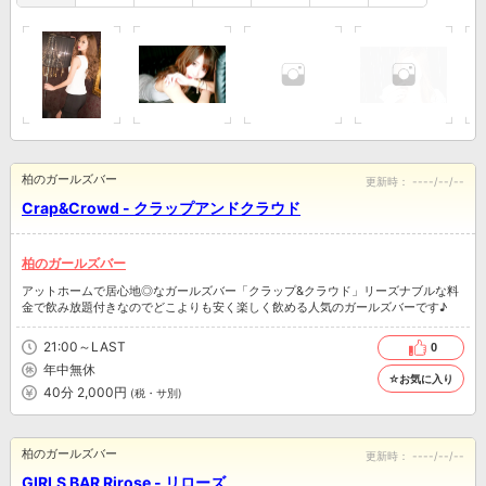
柏のガールズバー
更新時：
----/--/--
Crap&Crowd - クラップアンドクラウド
柏のガールズバー
アットホームで居心地◎なガールズバー「クラップ&クラウド」リーズナブルな料
金で飲み放題付きなのでどこよりも安く楽しく飲める人気のガールズバーです♪
21:00～LAST
0
年中無休
☆お気に入り
40分 2,000円
(税・サ別)
柏のガールズバー
更新時：
----/--/--
GIRLS BAR Rirose - リローズ