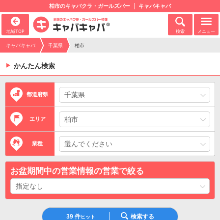
柏市のキャバクラ・ガールズバー
キャバキャバ
地域TOP
検索
メニュー
キャバキャバ
千葉県
柏市
かんたん検索
都道府県
エリア
業種
お盆期間中の営業情報の営業で絞る
39
件
検索する
ヒット