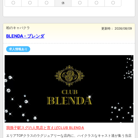
〇
〇
〇
〇
〇
〇
休
柏のキャバクラ
更新時：
2026/08/09
BLENDA - ブレンダ
求人情報あり
我孫子駅スグの人気店と言えばCLUB BLENDA
エリアTOPクラスのラグジュアリーな店内に、ハイクラスなキャスト達が集う当店