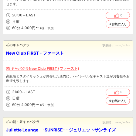
せます。
20:00～LAST
0
月曜
☆お気に入り
60分 4,000円〜
(税・サ別)
柏のキャバクラ
更新時：
----/--/--
New Club FIRST - ファースト
柏 キャバクラNew Club FIRST (ファースト)
高級感とスタイリッシュが共存した店内に、ハイレベルなキャスト達がお客様をお
出迎え致します。
21:00～LAST
0
日曜
☆お気に入り
60分 4,000円〜
(税・サ別)
柏の朝・昼キャバクラ
更新時：
----/--/--
Juliette Lounge -SUNRISE- - ジュリエットサンライズ