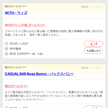
柏のガールズバー
更新時：
----/--/--
WiTH - ウィズ
WiTH (ウィズ)柏 ガールズバー
ブルーライトに照らされた落ち着いた雰囲気の店内に素人感満載の可愛い女の子が
在籍しております。 是非一度ご来店ください。
20:00～LAST
0
年中無休
☆お気に入り
60分 2,000円〜
(税・サ別)
柏のガールズバー
更新時：
----/--/--
CASUAL BAR Bugs Bunny - バックスバニー
柏のガールズバー
エリア最大級の大型ガールズバー「バックスバニー」普通のガールズバーとは一味
違う新感覚の楽しさにアナタもぜひハマっちゃってください♪柏で刺激的な夜を過
ごしたいならバックスバニーへ！