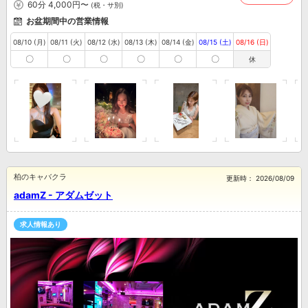
60分 4,000円〜
(税・サ別)
お盆期間中の営業情報
08/10 (月)
08/11 (火)
08/12 (水)
08/13 (木)
08/14 (金)
08/15 (土)
08/16 (日)
〇
〇
〇
〇
〇
〇
休
柏のキャバクラ
更新時：
2026/08/09
adamZ - アダムゼット
求人情報あり