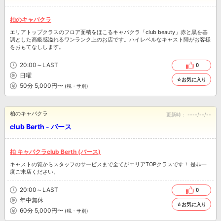
柏のキャバクラ
エリアトップクラスのフロア面積をほこるキャバクラ「club beauty」赤と黒を基
調とした高級感溢れるワンランク上のお店です。ハイレベルなキャスト陣がお客様
をおもてなしします。
20:00～LAST
0
日曜
☆お気に入り
50分 5,000円〜
(税・サ別)
柏のキャバクラ
更新時：
----/--/--
club Berth - バース
柏 キャバクラclub Berth (バース)
キャストの質からスタッフのサービスまで全てがエリアTOPクラスです！ 是非一
度ご来店ください。
20:00～LAST
0
年中無休
☆お気に入り
60分 5,000円〜
(税・サ別)