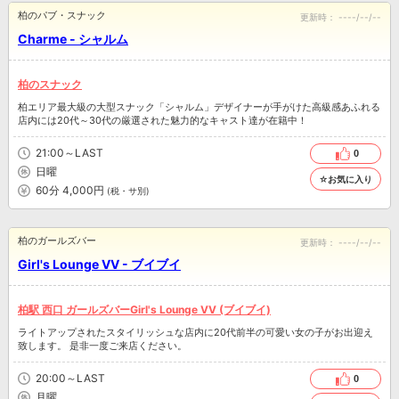
柏のパブ・スナック
更新時：
----/--/--
Charme - シャルム
柏のスナック
柏エリア最大級の大型スナック「シャルム」デザイナーが手がけた高級感あふれる
店内には20代～30代の厳選された魅力的なキャスト達が在籍中！
21:00～LAST
0
日曜
☆お気に入り
60分 4,000円
(税・サ別)
柏のガールズバー
更新時：
----/--/--
Girl's Lounge VV - ブイブイ
柏駅 西口 ガールズバーGirl's Lounge VV (ブイブイ)
ライトアップされたスタイリッシュな店内に20代前半の可愛い女の子がお出迎え
致します。 是非一度ご来店ください。
20:00～LAST
0
月曜