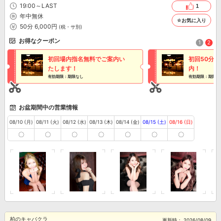
は申し分ないレベルを揃えており自信もあります。 お客様好みのタイプがきっと
19:00～LAST
1
見つかること間違いなしです。 是非一度ご来店をお待ちしております。
年中無休
☆お気に入り
50分 6,000円
(税・サ別)
お得なクーポン
1
2
初回場内指名無料でご案内い
初回50分3
たします！
内！
有効期限：期限なし
有効期限：期限な
お盆期間中の営業情報
08/10 (月)
08/11 (火)
08/12 (水)
08/13 (木)
08/14 (金)
08/15 (土)
08/16 (日)
〇
〇
〇
〇
〇
〇
〇
柏のキャバクラ
更新時：
2026/08/09