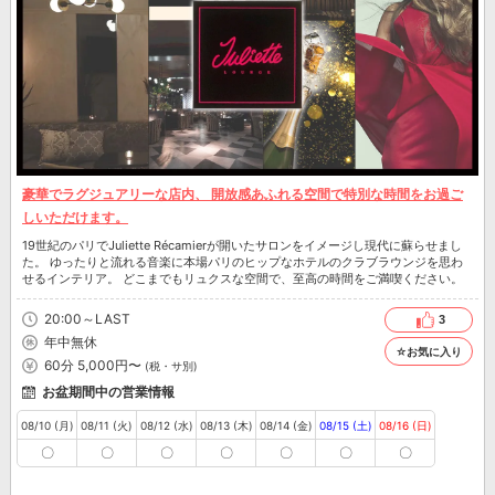
豪華でラグジュアリーな店内、 開放感あふれる空間で特別な時間をお過ご
しいただけます。
19世紀のパリでJuliette Récamierが開いたサロンをイメージし現代に蘇らせまし
た。 ゆったりと流れる音楽に本場パリのヒップなホテルのクラブラウンジを思わ
せるインテリア。 どこまでもリュクスな空間で、至高の時間をご満喫ください。
20:00～LAST
3
年中無休
☆お気に入り
60分 5,000円〜
(税・サ別)
お盆期間中の営業情報
08/10 (月)
08/11 (火)
08/12 (水)
08/13 (木)
08/14 (金)
08/15 (土)
08/16 (日)
〇
〇
〇
〇
〇
〇
〇