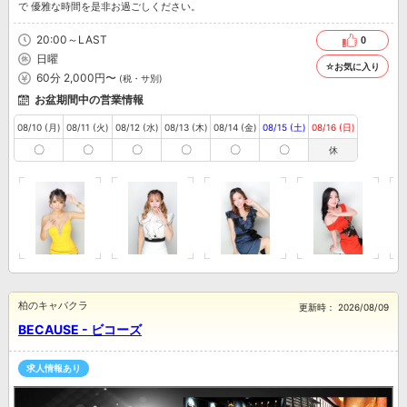
で 優雅な時間を是非お過ごしください。
20:00～LAST
0
日曜
☆お気に入り
60分 2,000円〜
(税・サ別)
お盆期間中の営業情報
08/10 (月)
08/11 (火)
08/12 (水)
08/13 (木)
08/14 (金)
08/15 (土)
08/16 (日)
〇
〇
〇
〇
〇
〇
休
柏のキャバクラ
更新時：
2026/08/09
BECAUSE - ビコーズ
求人情報あり