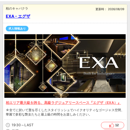
柏のキャバクラ
更新時：
2026/08/09
EXA - エグザ
求人情報あり
柏エリア最大級を誇る、高級ラグジュアリースペース『エグザ（EXA）』
☆全てに於いて贅を尽くしたスタイリッシュでハイクオリティなゴージャス空間、
華麗で多彩な艶女たちと最上級の時間をお楽しみください。
19:30～LAST
12