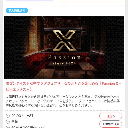
求人情報あり
モダンテイストな中でラグジュアリーなひとときを楽しめる【Passion X -
ピーエックス - 】
１億円以上をかけた内装はラグジュアリーなひとときを演出。 選び抜かれたハイ
クオリティなキャストが一流のサービスを提供。 スタッフとキャストの情熱の化
学反応で都心にすら負けない濃密な一夜をお楽しみください。
20:00～LAST
0
日曜
☆お気に入り
60分 6,000円〜
(税込)