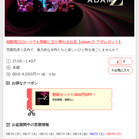
柏駅西口のいつでも気軽に立ち寄れるお店【adam Z-アダムゼット】
雰囲気漂う店内で、魅力的な女性たちと楽しいひと時を過ごしませんか？
21:00～LAST
2
木曜
☆お気に入り
60分 4,000円〜
(税・サ別)
お得なクーポン
初回セット1,000円OFF！
有効期限：期限なし
お盆期間中の営業情報
08/10 (月)
08/11 (火)
08/12 (水)
08/13 (木)
08/14 (金)
08/15 (土)
08/16 (日)