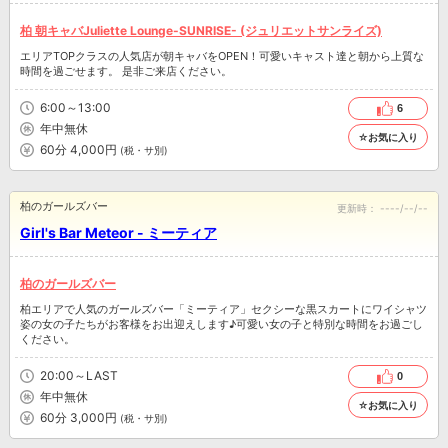
柏 朝キャバJuliette Lounge-SUNRISE- (ジュリエットサンライズ)
エリアTOPクラスの人気店が朝キャバをOPEN！可愛いキャスト達と朝から上質な
時間を過ごせます。 是非ご来店ください。
6:00～13:00
6
年中無休
☆お気に入り
60分 4,000円
(税・サ別)
柏のガールズバー
更新時：
----/--/--
Girl's Bar Meteor - ミーティア
柏のガールズバー
柏エリアで人気のガールズバー「ミーティア」セクシーな黒スカートにワイシャツ
姿の女の子たちがお客様をお出迎えします♪可愛い女の子と特別な時間をお過ごし
ください。
20:00～LAST
0
年中無休
☆お気に入り
60分 3,000円
(税・サ別)