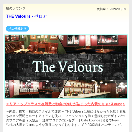
柏のラウンジ
更新時：
2026/08/09
THE Velours - ベロア
求人情報あり
エリアトップクラスの在籍数と独自の拘りが詰まった内装のキャバLounge
～内装、接客・独自のスタイルで運営～ THE Veloursは柏にはなかったお店！看板
もネオン照明とルートアイアンを使い、 ファッションを強く意識したデザイン2つ
のフロアを使う大型店！ 通常フロアのコンセプト [ Cafe Lounge ]まるでNew
Yorkの大衆カフェのような造りになっております。 VIP ROOMは ハンティング好
きなウッドハウスのリビング THE Veloursの女の子はルックス、スタイルに関して