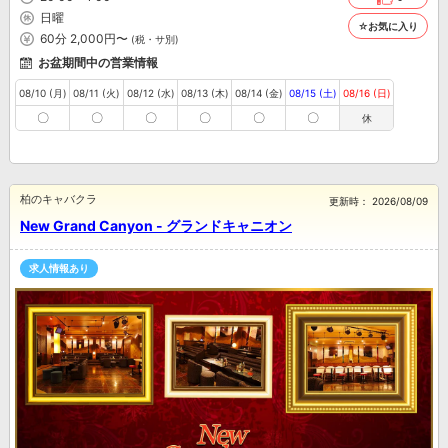
日曜
☆お気に入り
60分 2,000円〜
(税・サ別)
お盆期間中の営業情報
08/10 (月)
08/11 (火)
08/12 (水)
08/13 (木)
08/14 (金)
08/15 (土)
08/16 (日)
〇
〇
〇
〇
〇
〇
休
柏のキャバクラ
更新時：
2026/08/09
New Grand Canyon - グランドキャニオン
求人情報あり