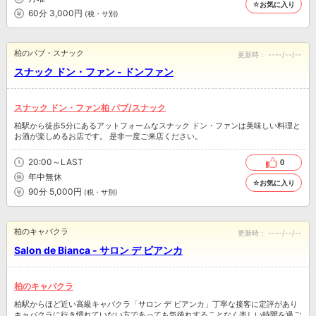
☆お気に入り
60分 3,000円
(税・サ別)
柏のパブ・スナック
更新時：
----/--/--
スナック ドン・ファン - ドンファン
スナック ドン・ファン柏 パブ/スナック
柏駅から徒歩5分にあるアットフォームなスナック ドン・ファンは美味しい料理と
お酒が楽しめるお店です。 是非一度ご来店ください。
20:00～LAST
0
年中無休
☆お気に入り
90分 5,000円
(税・サ別)
柏のキャバクラ
更新時：
----/--/--
Salon de Bianca - サロン デ ビアンカ
柏のキャバクラ
柏駅からほど近い高級キャバクラ「サロン デ ビアンカ」丁寧な接客に定評があり
キャバクラに行き慣れていない方であっても気後れすることなく楽しい時間を過ご