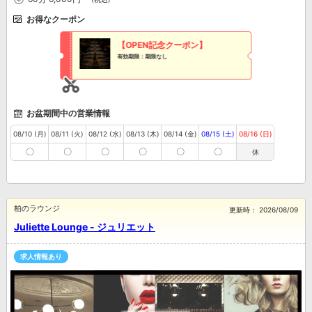
お得なクーポン
【OPEN記念クーポン】
有効期限：期限なし
お盆期間中の営業情報
08/10 (月)
08/11 (火)
08/12 (水)
08/13 (木)
08/14 (金)
08/15 (土)
08/16 (日)
〇
〇
〇
〇
〇
〇
休
柏のラウンジ
更新時：
2026/08/09
Juliette Lounge - ジュリエット
求人情報あり