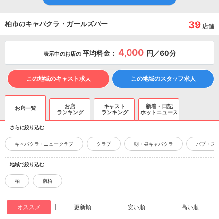
39
柏市のキャバクラ・ガールズバー
店舗
4,000
平均料金：
円／60分
表示中のお店の
この地域のキャスト求人
この地域のスタッフ求人
お店
キャスト
新着・日記
お店一覧
ランキング
ランキング
ホットニュース
さらに絞り込む
キャバクラ・ニュークラブ
クラブ
朝・昼キャバクラ
パブ・ス
地域で絞り込む
柏
南柏
オススメ
更新順
安い順
高い順