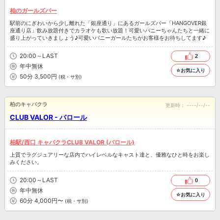
柏のガールズバー
駅前のにぎわいから少し離れた「銀座通り」にあるガールズバー「HANGOVER銀
座通り店」飲み放題付きでカラオケも歌い放題！可愛いバニーちゃんたちと一緒に
盛り上がっていきましょう♪可愛いバニーガールたちがお客様をお待ちしてます♪
20:00～LAST
2
年中無休
☆お気に入り
50分 3,500円
(税・サ別)
柏のキャバクラ
更新時：
----/--/--
CLUB VALOR - バロール
柏駅/西口 キャバクラCLUB VALOR (バロール)
上質でラグジュアリーな店内でハイレベルなキャスト達と、優雅なひと時をお楽し
みください。
20:00～LAST
0
年中無休
☆お気に入り
60分 4,000円〜
(税・サ別)