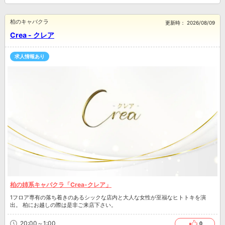
柏のキャバクラ
更新時：
2026/08/09
Crea - クレア
求人情報あり
柏の姉系キャバクラ「Crea-クレア」
1フロア専有の落ち着きのあるシックな店内と大人な女性が至福なヒトトキを演
出。 柏にお越しの際は是非ご来店下さい。
20:00～1:00
0