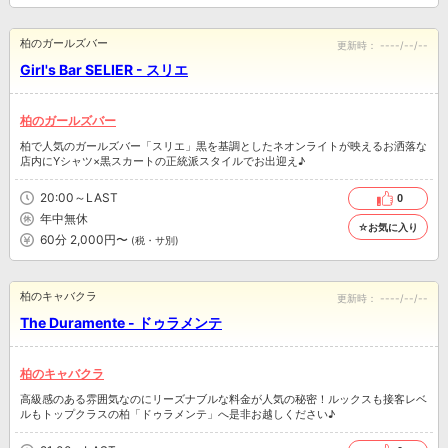
柏のガールズバー
更新時：
----/--/--
Girl's Bar SELIER - スリエ
柏のガールズバー
柏で人気のガールズバー「スリエ」黒を基調としたネオンライトが映えるお洒落な
店内にYシャツ×黒スカートの正統派スタイルでお出迎え♪
20:00～LAST
0
年中無休
☆お気に入り
60分 2,000円〜
(税・サ別)
柏のキャバクラ
更新時：
----/--/--
The Duramente - ドゥラメンテ
柏のキャバクラ
高級感のある雰囲気なのにリーズナブルな料金が人気の秘密！ルックスも接客レベ
ルもトップクラスの柏「ドゥラメンテ」へ是非お越しください♪