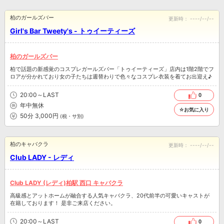
柏のガールズバー
更新時：
----/--/--
Girl's Bar Tweety's - トゥイーティーズ
柏のガールズバー
柏で話題の新感覚のコスプレガールズバー「トゥイーティーズ」店内は1階2階でフ
ロアが分かれており女の子たちは週替わりで色々なコスプレ衣装を着てお出迎え♪
20:00～LAST
0
年中無休
☆お気に入り
50分 3,000円
(税・サ別)
柏のキャバクラ
更新時：
----/--/--
Club LADY - レディ
Club LADY (レディ)柏駅 西口 キャバクラ
高級感とアットホームが融合する人気キャバクラ、20代前半の可愛いキャストが
在籍しております！ 是非ご来店ください。
20:00～LAST
0