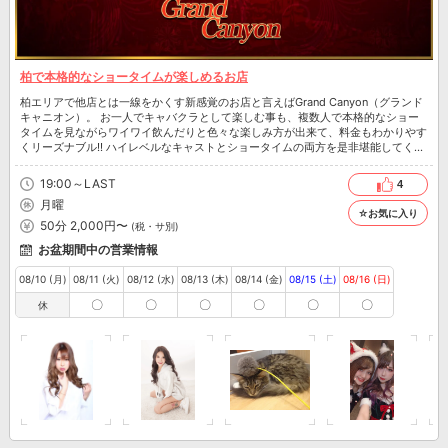
柏で本格的なショータイムが楽しめるお店
柏エリアで他店とは一線をかくす新感覚のお店と言えばGrand Canyon（グランド
キャニオン）。 お一人でキャバクラとして楽しむ事も、複数人で本格的なショー
タイムを見ながらワイワイ飲んだりと色々な楽しみ方が出来て、料金もわかりやす
くリーズナブル!! ハイレベルなキャストとショータイムの両方を是非堪能してくだ
さい！
19:00～LAST
4
月曜
☆お気に入り
50分 2,000円〜
(税・サ別)
お盆期間中の営業情報
08/10 (月)
08/11 (火)
08/12 (水)
08/13 (木)
08/14 (金)
08/15 (土)
08/16 (日)
〇
〇
〇
〇
〇
〇
休