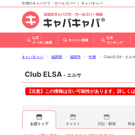
中洲のキャバクラ・ガールズバー
キャバキャバ
北海道
東北
関東
甲信越・北陸
東海
関西
中国
四国
九州・沖縄
お店・
お店
キャスト検索
クーポン検索
ランキング
キャバキャバ
福岡県
福岡市
中洲
Club ELSA - エル
Club ELSA
- エルサ
【注意】この情報は古い可能性があります。詳しく
お店トップ
キャスト
日記・動画
料金