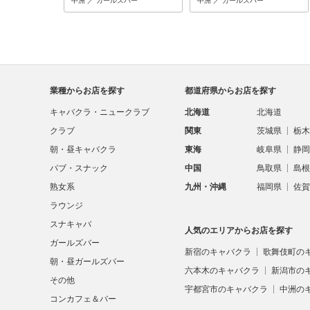
中洲 ／ ガールズバー
中洲 ／ ガールズバー
業種からお店を探す
都道府県からお店を探す
キャバクラ・ニュークラブ
北海道
北海道
クラブ
関東
茨城県
栃木
朝・昼キャバクラ
東海
岐阜県
静岡
パブ・スナック
中国
鳥取県
島根
熟女系
九州・沖縄
福岡県
佐賀
ラウンジ
スナキャバ
人気のエリアからお店を探す
ガールズバー
新宿のキャバクラ
歌舞伎町の
朝・昼ガールズバー
六本木のキャバクラ
新潟市の
その他
宇都宮市のキャバクラ
中洲の
コンカフェ＆バー