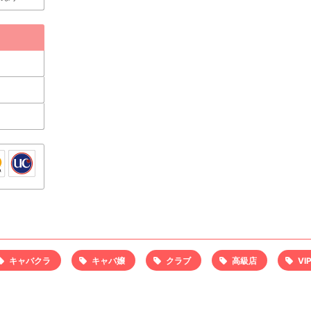
キャバクラ
キャバ嬢
クラブ
高級店
VI