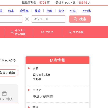
掲載店舗数：
5798
店
登録キャスト数：
18646
人
縄
熊本
鹿児島
長崎
宮崎
大分
佐賀
その他
検索
キャスト
ブログ
スマホ版
求人情報
お店情報
／ キャバクラ
店名
入りに追加
Club ELSA
エルサ
エリア
中洲／福岡市
タッフ求人
業種