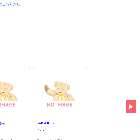
はこちらから
優美
BAR AJITO
クラブ きらり
（アジト）
（キラリ）