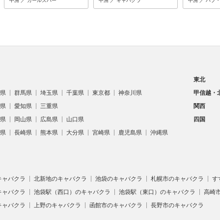
中洲 ／ ガールズバー
中洲 ／ キャバクラ
中洲 ／ パブ
東北
県
群馬県
埼玉県
千葉県
東京都
神奈川県
甲信越・
県
愛知県
三重県
関西
県
岡山県
広島県
山口県
四国
県
長崎県
熊本県
大分県
宮崎県
鹿児島県
沖縄県
キャバクラ
北新地のキャバクラ
池袋のキャバクラ
札幌市のキャバクラ
す
キャバクラ
池袋駅（西口）のキャバクラ
池袋駅（東口）のキャバクラ
高崎
キャバクラ
上野のキャバクラ
函館市のキャバクラ
長野市のキャバクラ