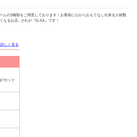
ルームの2種類をご用意しております！お客様に心からおもてなし出来る人材数
るお店...それが『ELSA』です！
を詳しく見る
様は1セット