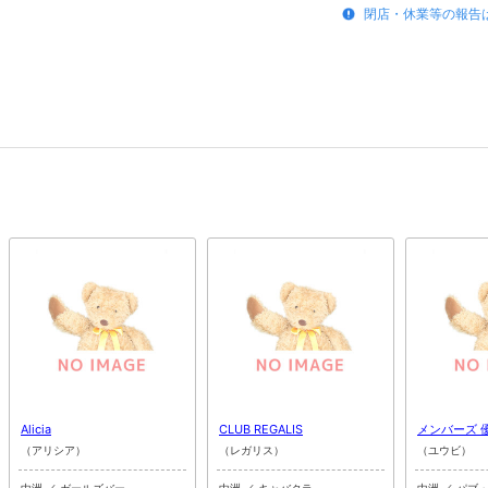
閉店・休業等の報告
Alicia
CLUB REGALIS
メンバーズ 
（アリシア）
（レガリス）
（ユウビ）