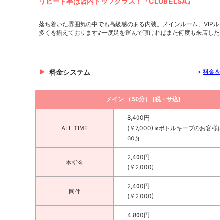
リピート率は店内トップクラス！『CLUB ELSA』
落ち着いた雰囲気の中でも高級感のある内装。メインルーム、VIP
多くを揃えております♪一度足を運んで頂ければまた何度も来店したくな
料金システム
>
料金
メイン （50分） [税・サ込]
8,400円
ALL TIME
(￥7,000) ※ボトルキープのお客
60分
2,400円
本指名
(￥2,000)
2,400円
同伴
(￥2,000)
4,800円