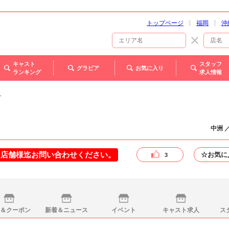
トップページ
福岡
沖
キャスト
スタッフ
グラビア
お気に入り
ランキング
求人情報
サ
中洲 
は店舗様迄お問い合わせください。
☆お気に
3
＆クーポン
新着＆ニュース
イベント
キャスト求人
ス