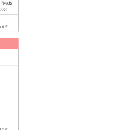
00円(税抜
60分
れます
れます