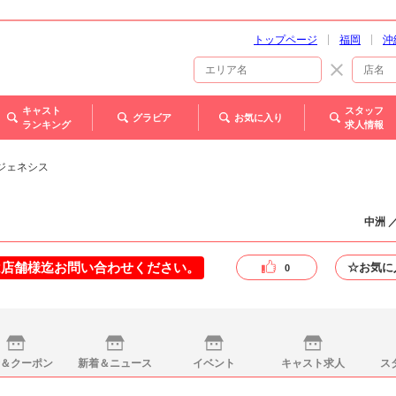
トップページ
福岡
沖
キャスト
スタッフ
グラビア
お気に入り
ランキング
求人情報
- ジェネシス
中洲 
は店舗様迄お問い合わせください。
☆お気に
0
＆クーポン
新着＆ニュース
イベント
キャスト求人
ス