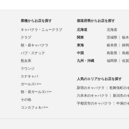
業種からお店を探す
都道府県からお店を探す
キャバクラ・ニュークラブ
北海道
北海道
クラブ
関東
茨城県
栃木
朝・昼キャバクラ
東海
岐阜県
静岡
パブ・スナック
中国
鳥取県
島根
熟女系
九州・沖縄
福岡県
佐賀
ラウンジ
スナキャバ
人気のエリアからお店を探す
ガールズバー
新宿のキャバクラ
歌舞伎町の
朝・昼ガールズバー
六本木のキャバクラ
新潟市の
その他
宇都宮市のキャバクラ
中洲の
コンカフェ＆バー