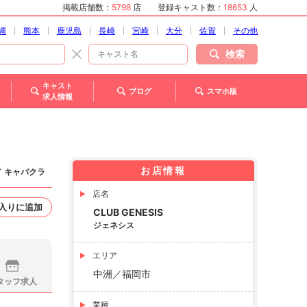
掲載店舗数：
5798
店
登録キャスト数：
18653
人
縄
熊本
鹿児島
長崎
宮崎
大分
佐賀
その他
検索
キャスト
ブログ
スマホ版
求人情報
お店情報
／ キャバクラ
店名
入りに追加
CLUB GENESIS
ジェネシス
エリア
中洲／福岡市
タッフ求人
業種