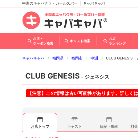
中洲のキャバクラ・ガールズバー
キャバキャバ
北海道
東北
関東
甲信越・北陸
東海
関西
中国
四国
九州・沖縄
お店・
お店
キャスト検索
クーポン検索
ランキング
キャバキャバ
福岡県
福岡市
中洲
CLUB GENESIS 
CLUB GENESIS
- ジェネシス
【注意】この情報は古い可能性があります。詳しく
お店トップ
キャスト
日記・動画
料金