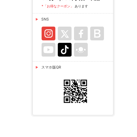
*「お得なクーポン」
あります
SNS
スマホ版QR