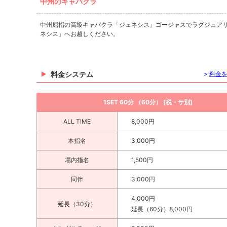
中州のキャバクラ
中州屈指の高級キャバクラ「ジェネシス」ゴージャスでラグジュア
ネシス」へお越しください。
料金システム
>
料金
1SET 60分 （60分） [税・サ別]
ALL TIME
8,000円
本指名
3,000円
場内指名
1,500円
同伴
3,000円
4,000円
延長（30分）
延長（60分）8,000円