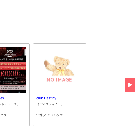
es
club Destiny
Norn. B.Y
ッドシューズ）
（ディスティニー）
（ノルンビーワイ）
バクラ
中洲 ／ キャバクラ
中洲 ／ パブ・スナック