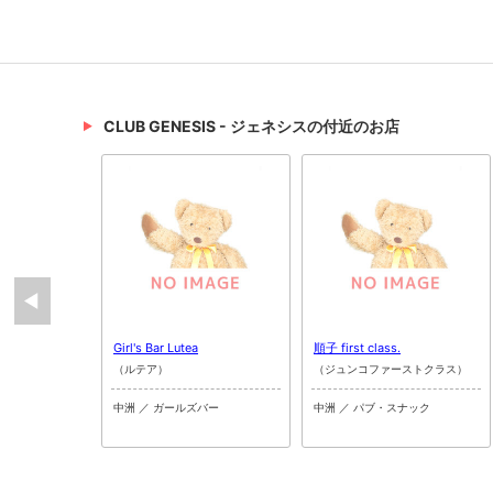
CLUB GENESIS - ジェネシスの付近のお店
Girl's Bar Lutea
順子 first class.
（ルテア）
（ジュンコファーストクラス）
中洲 ／ ガールズバー
中洲 ／ パブ・スナック