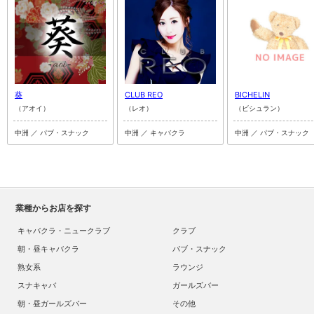
葵
CLUB REO
BICHELIN
（アオイ）
（レオ）
（ビシュラン）
中洲 ／ パブ・スナック
中洲 ／ キャバクラ
中洲 ／ パブ・スナック
業種からお店を探す
キャバクラ・ニュークラブ
クラブ
朝・昼キャバクラ
パブ・スナック
熟女系
ラウンジ
スナキャバ
ガールズバー
朝・昼ガールズバー
その他