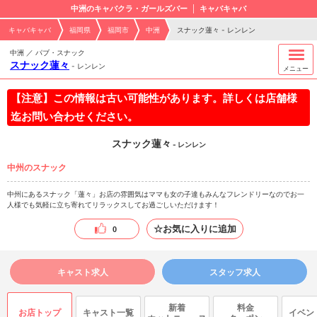
中洲のキャバクラ・ガールズバー
キャバキャバ
キャバキャバ
福岡県
福岡市
中洲
スナック蓮々 - レンレン
中洲 ／ パブ・スナック
スナック蓮々
-
レンレン
メニュー
【注意】この情報は古い可能性があります。詳しくは店舗様
迄お問い合わせください。
スナック蓮々
- レンレン
中州のスナック
中州にあるスナック「蓮々」お店の雰囲気はママも女の子達もみんなフレンドリーなのでお一
人様でも気軽に立ち寄れてリラックスしてお過ごしいただけます！
☆お気に入りに追加
0
キャスト求人
スタッフ求人
新着
料金
お店トップ
キャスト一覧
イベン