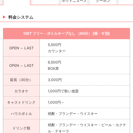
ホットニュース
クーポン
料金システム
1SET フリー・ボトルキープなし （60分） [税・サ別]
5,500円
OPEN ～ LAST
カウンター
6,500円
OPEN ～ LAST
BOX席
延長（30分）
3,000円
カラオケ
1,000円で歌い放題
キャストドリンク
1,000円～
ハウスボトル
焼酎・ブランデー・ウイスキー
焼酎・ブランデー・ウイスキー・ビール・カクテ
ドリンク類
ル・テキーラ