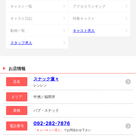
キャスト一覧
アクセスランキング
キャスト日記
特集キャスト
動画一覧
キャスト求人
スタッフ求人
お店情報
スナック蓮々
店名
レンレン
エリア
中洲／福岡市
業種
パブ・スナック
092-282-7876
電話番号
「キャバキャバ見た」
でお問合わせ下さい