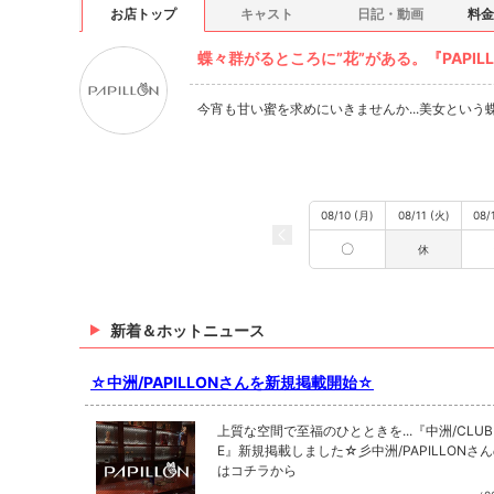
お店トップ
キャスト
日記・動画
料金
蝶々群がるところに”花”がある。『PAPILL
今宵も甘い蜜を求めにいきませんか...美女とい
08/10 (月)
08/11 (火)
08/
〇
休
新着＆ホットニュース
☆中洲/PAPILLONさんを新規掲載開始☆
上質な空間で至福のひとときを...『中洲/CLUB 
E』新規掲載しました☆彡中洲/PAPILLONさ
はコチラから