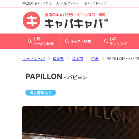
中洲のキャバクラ・ガールズバー
キャバキャバ
北海道
東北
関東
甲信越・北陸
東海
関西
中国
四国
九州・沖縄
お店・
お店
キャスト検索
クーポン検索
ランキング
キャバキャバ
福岡県
福岡市
中洲
PAPILLON - パピ
PAPILLON
- パピヨン
求人情報あり