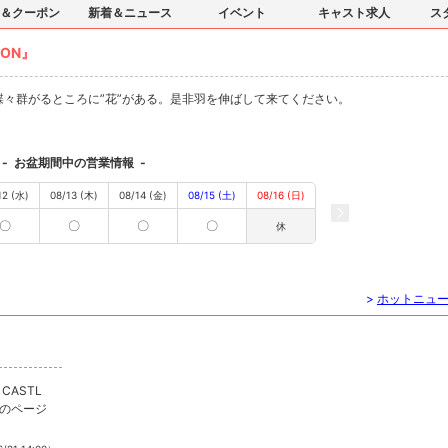
＆クーポン
新着＆ニュース
イベント
キャスト求人
ス
ON』
う蝶々群がるところに”花”がある。是非羽を伸ばして来てください。
-
お盆期間中の営業情報
-
12 (水)
08/13 (木)
08/14 (金)
08/15 (土)
08/16 (日)
〇
〇
〇
〇
休
>
ホットニュ
CASTL
んのページ