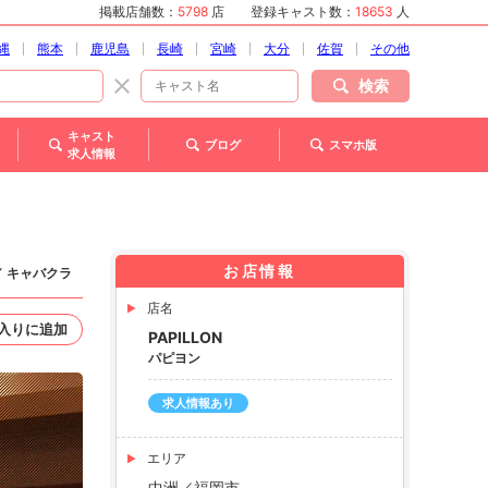
掲載店舗数：
5798
店
登録キャスト数：
18653
人
縄
熊本
鹿児島
長崎
宮崎
大分
佐賀
その他
検索
キャスト
ブログ
スマホ版
求人情報
お店情報
／ キャバクラ
店名
入りに追加
PAPILLON
パピヨン
求人情報あり
エリア
中洲／福岡市