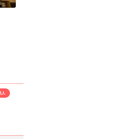
求人情報あり
エリア
中洲／福岡市
業種
キャバクラ
電話番号
092-261-3322
「キャバキャバ見た」
でお問合わせ下さい
美人
最低料金
60分 9,600円〜
(税・サ込)
*「お得なクーポン」
あります
> 詳しい料金システムを見る