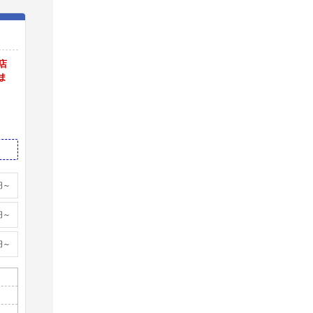
店
ま
円～
円～
円～