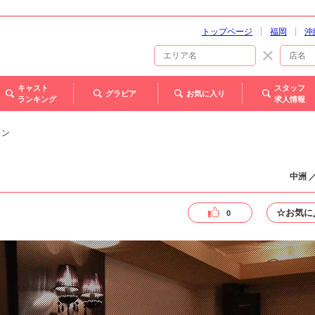
トップページ
福岡
沖
キャスト
スタッフ
グラビア
お気に入り
ランキング
求人情報
ヨン
中洲 
☆お気に
0