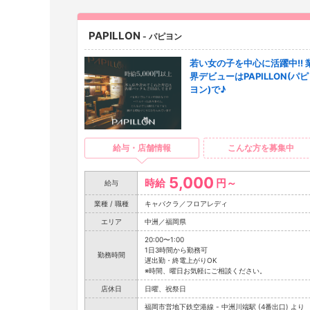
PAPILLON
- パピヨン
若い女の子を中心に活躍中!! 
界デビューはPAPILLON(パピ
ヨン)で♪
給与・店舗情報
こんな方を募集中
5,000
時給
円～
給与
業種 / 職種
キャバクラ／フロアレディ
エリア
中洲／福岡県
20:00〜1:00
1日3時間から勤務可
勤務時間
遅出勤・終電上がりOK
※時間、曜日お気軽にご相談ください。
店休日
日曜、祝祭日
福岡市営地下鉄空港線 - 中洲川端駅 (4番出口) より