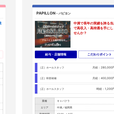
PAPILLON
- パピヨン
業
中洲で長年の実績を誇る当
で高収入・高待遇を手にし
せんか？
給与・店舗情報
こだわりポイント
月給：280,000
［正］ホールスタッフ
月給：400,000
［正］幹部候補
時給：1,200
［正］ホールスタッフ
業種
キャバクラ
エリア
中洲／福岡県
勤務時間
17:00～LAST