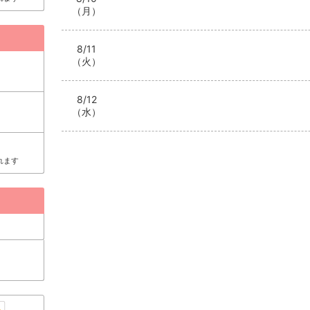
（月）
8/11
（火）
8/12
（水）
れます