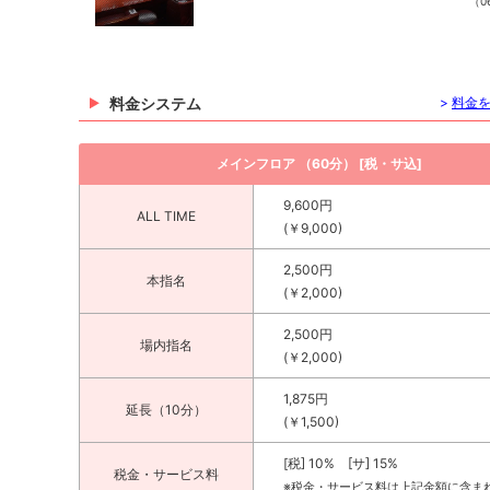
（06
料金システム
>
料金
メインフロア （60分） [税・サ込]
9,600円
ALL TIME
(￥9,000)
2,500円
本指名
(￥2,000)
2,500円
場内指名
(￥2,000)
1,875円
延長（10分）
(￥1,500)
[税] 10% [サ] 15%
税金・サービス料
※税金・サービス料は上記金額に含ま