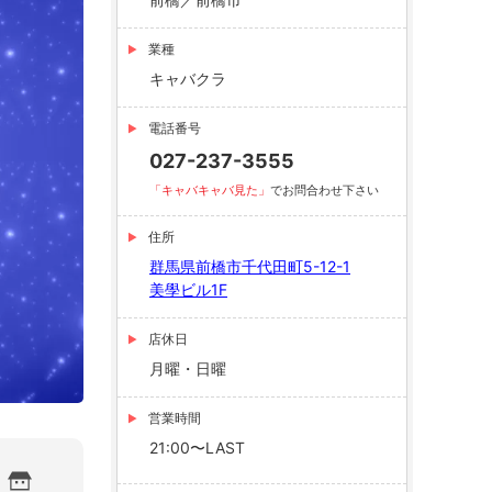
業種
キャバクラ
電話番号
027-237-3555
「キャバキャバ見た」
でお問合わせ下さい
住所
群馬県前橋市千代田町5-12-1
美學ビル1F
店休日
月曜・日曜
営業時間
21:00〜LAST