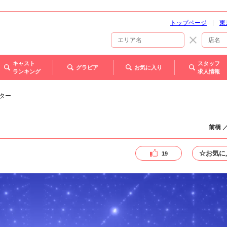
トップページ
東
キャスト
スタッフ
グラビア
お気に入り
ランキング
求人情報
ピター
前橋 
☆お気に
19