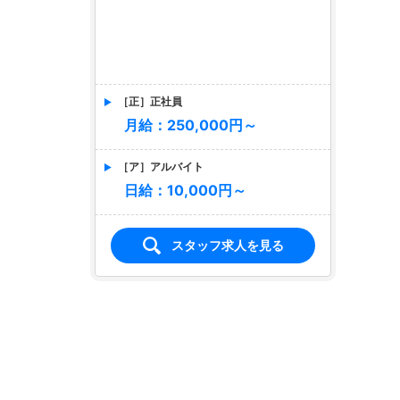
月給：250,000円～
［ア］アルバイト
日給：10,000円～
スタッフ求人を見る
店名
Club Jupiter
クラブジュピター
求人情報あり
エリア
前橋／前橋市