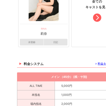
全ての
キャストを見
RINA
莉奈
未登録
日記
料金システム
>
料金
メイン （45分） [税・サ別]
ALL TIME
5,000円
本指名
1,000円
場内指名
2,000円