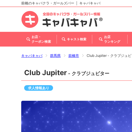
前橋のキャバクラ・ガールズバー
キャバキャバ
北海道
東北
関東
甲信越・北陸
東海
関西
中国
四国
九州・沖縄
お店・
お店
キャスト検索
クーポン検索
ランキング
キャバキャバ
群馬県
前橋市
Club Jupiter - クラブジュ
Club Jupiter
- クラブジュピター
求人情報あり