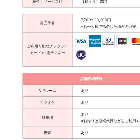
税金・サービス料
［税＋サ］20%
7,700〜13,200円
目安予算
※お一人様で指名した場合の目安
ご利用可能な
クレジット
カード
or 電子マネー
店舗詳細情報
VIPルーム
あり
カラオケ
あり
あり
駐車場
※お帰りは運転代行などをご利用く
喫煙
あり