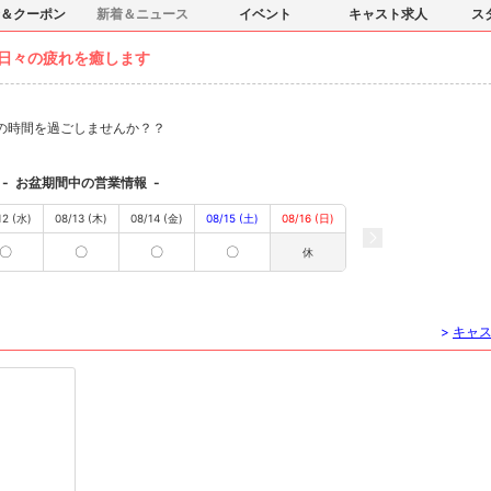
＆クーポン
新着＆ニュース
イベント
キャスト求人
ス
日々の疲れを癒します
の時間を過ごしませんか？？
-
お盆期間中の営業情報
-
12 (水)
08/13 (木)
08/14 (金)
08/15 (土)
08/16 (日)
〇
〇
〇
〇
休
>
キャ