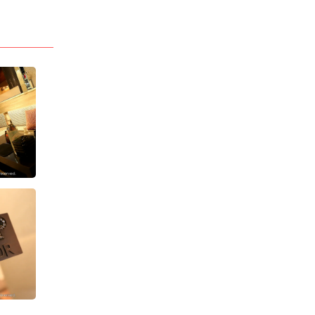
業種
キャバクラ
電話番号
027-237-3555
「キャバキャバ見た」
でお問合わせ下さい
最低料金
90分 9,000円〜
(税・サ別)
*「お得なクーポン」
あります
> 詳しい料金システムを見る