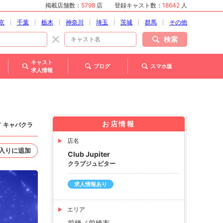
掲載店舗数：
5798
店
登録キャスト数：
18642
人
京
千葉
栃木
神奈川
埼玉
茨城
群馬
その他
検索
キャスト
ブログ
スマホ版
求人情報
お店情報
／ キャバクラ
店名
入りに追加
Club Jupiter
クラブジュピター
求人情報あり
エリア
前橋／前橋市