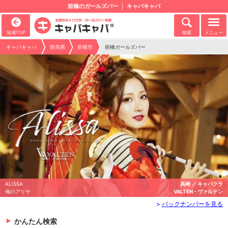
前橋のガールズバー
キャバキャバ
地域TOP
検索
メニュー
キャバキャバ
群馬県
前橋市
前橋ガールズバー
SSA
高崎 ／ キャバクラ
MA
アリサ
VALTEN - ヴァルテン
ま
>
バックナンバーを見る
かんたん検索