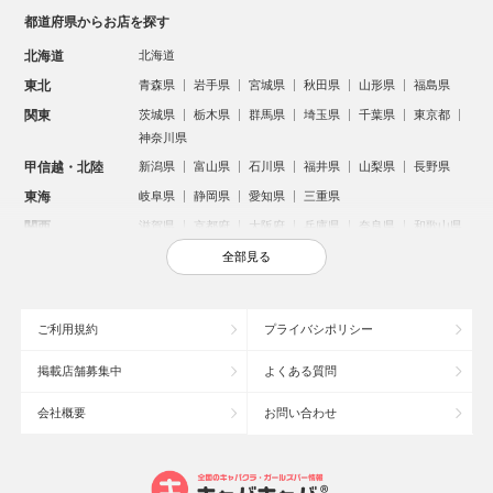
都道府県からお店を探す
北海道
北海道
東北
青森県
岩手県
宮城県
秋田県
山形県
福島県
関東
茨城県
栃木県
群馬県
埼玉県
千葉県
東京都
神奈川県
甲信越・北陸
新潟県
富山県
石川県
福井県
山梨県
長野県
東海
岐阜県
静岡県
愛知県
三重県
関西
滋賀県
京都府
大阪府
兵庫県
奈良県
和歌山県
中国
鳥取県
島根県
岡山県
広島県
山口県
全部見る
四国
徳島県
香川県
愛媛県
高知県
九州・沖縄
福岡県
佐賀県
長崎県
熊本県
大分県
宮崎県
ご利用規約
プライバシポリシー
鹿児島県
沖縄県
掲載店舗募集中
よくある質問
人気のエリアからお店を探す
会社概要
お問い合わせ
新宿のキャバクラ
歌舞伎町のキャバクラ
北新地のキャバクラ
池袋のキャバクラ
札幌市のキャバクラ
すすきののキャバクラ
ミナミのキャバクラ
大宮のキャバクラ
六本木のキャバクラ