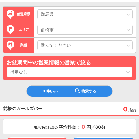
都道府県
エリア
業種
お盆期間中の営業情報の営業で絞る
0
件
検索する
ヒット
0
前橋のガールズバー
店舗
0
平均料金：
円／60分
表示中のお店の