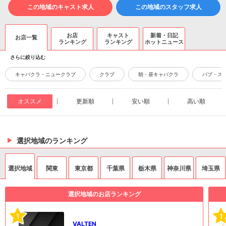
この地域のキャスト求人
この地域のスタッフ求人
お店
キャスト
新着・日記
お店一覧
ランキング
ランキング
ホットニュース
さらに絞り込む
キャバクラ・ニュークラブ
クラブ
朝・昼キャバクラ
パブ・ス
オススメ
更新順
安い順
高い順
選択地域のランキング
選択地域
関東
東京都
千葉県
栃木県
神奈川県
埼玉県
選択地域のお店ランキング
1
1
VALTEN