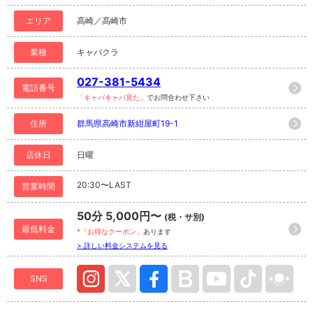
エリア
高崎／高崎市
業種
キャバクラ
027-381-5434
電話番号
「キャバキャバ見た」
でお問合わせ下さい
住所
群馬県高崎市新紺屋町19-1
店休日
日曜
20:30〜LAST
営業時間
50分 5,000円〜
(税・サ別)
最低料金
*「お得なクーポン」
あります
> 詳しい料金システムを見る
SNS