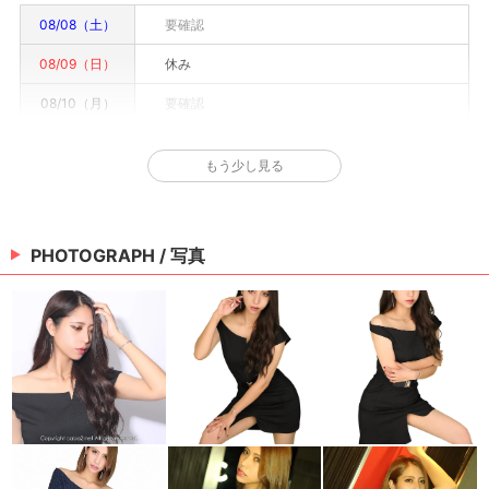
08/08（土）
要確認
08/09（日）
休み
08/10（月）
要確認
08/11（火）
要確認
もう少し見る
08/12（水）
要確認
08/13（木）
要確認
PHOTOGRAPH / 写真
08/14（金）
要確認
※情報はあくまで予定でキャストまたは出勤情報は一部です。詳細はお店にお問い合わせく
ださい。