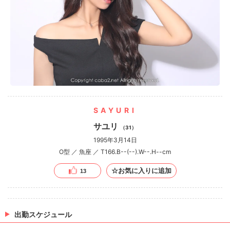
SAYURI
サユリ
（31）
1995年3月14日
O型 ／ 魚座 ／ T166.B--(--).W--.H--cm
☆お気に入りに追加
13
出勤スケジュール