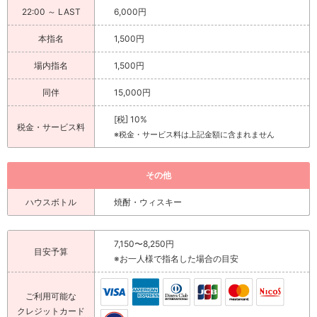
22:00 ～ LAST
6,000円
本指名
1,500円
場内指名
1,500円
同伴
15,000円
[税] 10%
税金・サービス料
※税金・サービス料は上記金額に含まれません
その他
ハウスボトル
焼酎・ウィスキー
7,150〜8,250円
目安予算
※お一人様で指名した場合の目安
ご利用可能な
クレジットカード