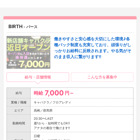
BIRTH
- バース
働きやすさと安心感を大切にした環境♪各
種バック制度も充実しており、頑張りがし
っかりお給料に反映されます。やる気がそ
のまま収入に繋がります!!
給与・店舗情報
こんな方を募集中
7,000
時給
円～
給与
業種 / 職種
キャバクラ／フロアレディ
エリア
高崎／群馬県
20:30〜LAST
勤務時間
週1から・短時間でもOK!!
アナタの都合で働けます!!
日曜