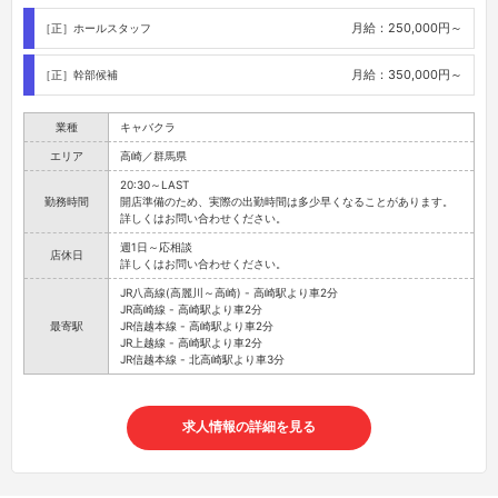
月給：250,000円～
［正］ホールスタッフ
月給：350,000円～
［正］幹部候補
業種
キャバクラ
エリア
高崎／群馬県
20:30～LAST
勤務時間
開店準備のため、実際の出勤時間は多少早くなることがあります。
詳しくはお問い合わせください。
週1日～応相談
店休日
詳しくはお問い合わせください。
JR八高線(高麗川～高崎) - 高崎駅より車2分
JR高崎線 - 高崎駅より車2分
最寄駅
JR信越本線 - 高崎駅より車2分
JR上越線 - 高崎駅より車2分
JR信越本線 - 北高崎駅より車3分
求人情報の詳細を見る