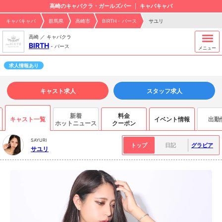
高崎のキャバクラ・ガールズバー
キャバキャバ
キャバキャバ
群馬県
高崎市
BIRTH - バース
サユリ
高崎 ／ キャバクラ
BIRTH
-
バース
メニュー
求人情報あり
キャスト求人
スタッフ求人
新着
料金
キャスト一覧
イベント情報
出勤
ホットニュース
クーポン
SAYURI
トップ
日記
グラビア
サユリ