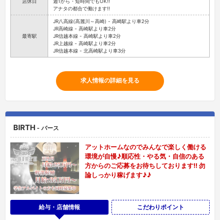
店休日
週1から・短時間でもOK!!
アナタの都合で働けます!!
JR八高線(高麗川～高崎) - 高崎駅より車2分
JR高崎線 - 高崎駅より車2分
最寄駅
JR信越本線 - 高崎駅より車2分
JR上越線 - 高崎駅より車2分
JR信越本線 - 北高崎駅より車3分
求人情報の詳細を見る
BIRTH
- バース
アットホームなのでみんなで楽しく働ける
環境が自慢♪順応性・やる気・自信のある
方からのご応募をお待ちしております!! 勿
論しっかり稼げます♪♪
給与・店舗情報
こだわりポイント