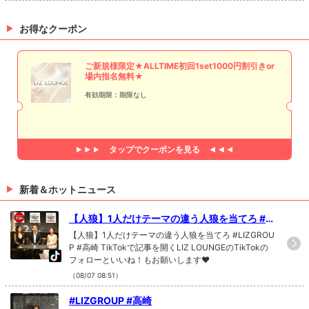
お得なクーポン
ご新規様限定★ALLTIME初回1set1000円割引きor
場内指名無料★
有効期限：期限なし
タップで
クーポンを見る
新着＆ホットニュース
【人狼】1人だけテーマの違う人狼を当てろ #LI
ZGROUP #高崎
【人狼】1人だけテーマの違う人狼を当てろ #LIZGROU
P #高崎 TikTokで記事を開くLIZ LOUNGEのTikTokの
フォローといいね！もお願いします❤
（08/07 08:51）
#LIZGROUP #高崎