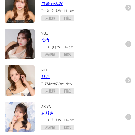
白金 かんな
T--.B--(--).W--.H--cm
未登録
日記
YUU
ゆう
T--.B--(H).W--.H--cm
未登録
日記
RIO
りお
T157.B--(C).W--.H--cm
未登録
日記
ARISA
ありさ
T--.B--(--).W--.H--cm
未登録
日記