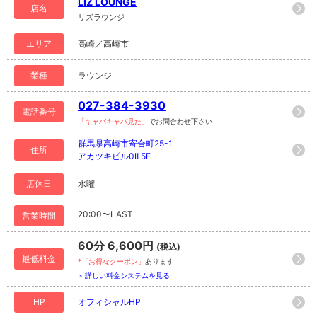
LIZ LOUNGE
店名
リズラウンジ
エリア
高崎／高崎市
業種
ラウンジ
027-384-3930
電話番号
「キャバキャバ見た」
でお問合わせ下さい
群馬県高崎市寄合町25-1
住所
アカツキビル0Ⅱ 5F
店休日
水曜
20:00〜LAST
営業時間
60分 6,600円
(税込)
最低料金
*「お得なクーポン」
あります
> 詳しい料金システムを見る
HP
オフィシャルHP