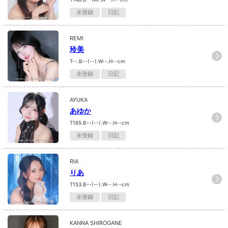
未登録
日記
REMI
玲美
T--.B--(--).W--.H--cm
未登録
日記
AYUKA
あゆか
T165.B--(--).W--.H--cm
未登録
日記
RIA
りあ
T153.B--(--).W--.H--cm
未登録
日記
KANNA SHIROGANE