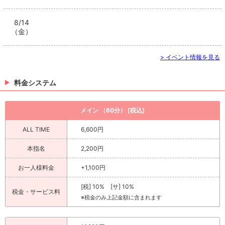
8/14
（金）
> イベント情報を見る
料金システム
メイン （60分） [税込]
ALL TIME
6,600円
本指名
2,200円
お一人様料金
+1,100円
[税] 10% [サ] 10%
税金・サービス料
※税金のみ上記金額に含まれます