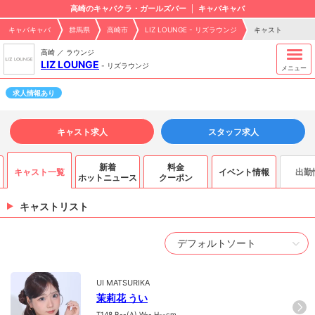
高崎のキャバクラ・ガールズバー
キャバキャバ
キャバキャバ
群馬県
高崎市
LIZ LOUNGE - リズラウンジ
キャスト
高崎 ／ ラウンジ
LIZ LOUNGE
-
リズラウンジ
メニュー
求人情報あり
キャスト求人
スタッフ求人
新着
料金
キャスト一覧
イベント情報
出勤
ホットニュース
クーポン
キャストリスト
UI MATSURIKA
茉莉花 うい
T148.B--(A).W--.H--cm