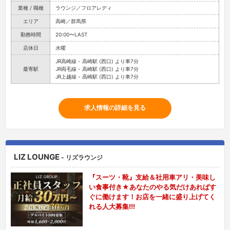
業種 / 職種
ラウンジ／フロアレディ
エリア
高崎／群馬県
勤務時間
20:00〜LAST
店休日
水曜
JR高崎線 - 高崎駅 (西口) より車7分
最寄駅
JR両毛線 - 高崎駅 (西口) より車7分
JR上越線 - 高崎駅 (西口) より車7分
求人情報の詳細を見る
LIZ LOUNGE
- リズラウンジ
『スーツ・靴』支給＆社用車アリ・美味し
い食事付き★あなたのやる気だけあればす
ぐに働けます！お店を一緒に盛り上げてく
れる人大募集!!!