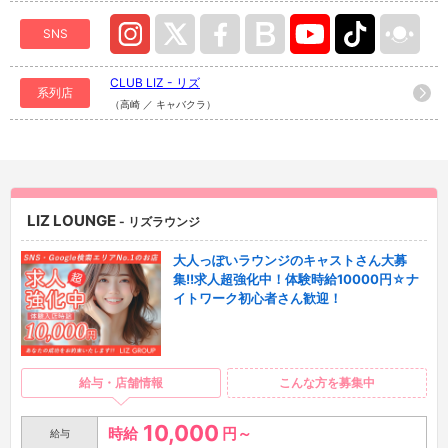
SNS
CLUB LIZ - リズ
系列店
（高崎 ／ キャバクラ）
LIZ LOUNGE
- リズラウンジ
大人っぽいラウンジのキャストさん大募
集!!求人超強化中！体験時給10000円☆ナ
イトワーク初心者さん歓迎！
給与・店舗情報
こんな方を募集中
10,000
時給
円～
給与