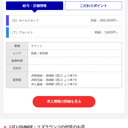
給与・店舗情報
こだわりポイント
月給：300,000円～
［正］ホールスタッフ
時給：1,600円～
［ア］アルバイト
業種
ラウンジ
エリア
高崎／群馬県
勤務時間
店休日
JR高崎線 - 高崎駅 (西口) より車7分
最寄駅
JR両毛線 - 高崎駅 (西口) より車7分
JR上越線 - 高崎駅 (西口) より車7分
求人情報の詳細を見る
LIZ LOUNGE - リズラウンジの付近のお店