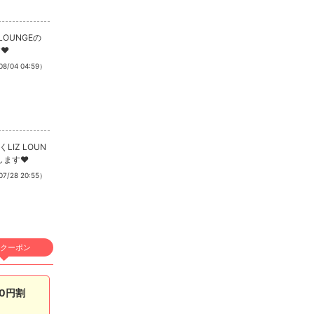
店名
LIZ LOUNGE
リズラウンジ
す❤
求人情報あり
8/04 04:59）
エリア
高崎／高崎市
業種
します❤
ラウンジ
7/28 20:55）
電話番号
027-384-3930
「キャバキャバ見た」
でお問合わせ下さい
クーポン
最低料金
60分 6,600円
(税込)
00円割
*「お得なクーポン」
あります