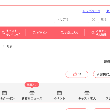
トップページ
東
キャスト
スタッフ
グラビア
お気に入り
ランキング
求人情報
ジ
りあ
高崎
☆お気に
16
更新アリ
＆クーポン
新着＆ニュース
イベント
キャスト求人
ス