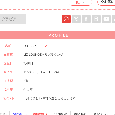
☆お気に
6
グラビア
PROFILE
名前
りあ（27） -
RIA
在籍店
LIZ LOUNGE - リズラウンジ
誕生日
7月8日
サイズ
T153.B--(--).W--.H--cm
血液型
B型
12星座
かに座
コメント
一緒に楽しい時間を過ごしましょう♡
7(金)
08/08(土)
08/09(日)
08/10(月)
08/11(火)
08/12(水)