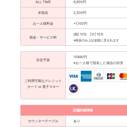
ALL TIME
6,600円
本指名
2,200円
お一人様料金
+1,100円
[税] 10% [サ] 10%
税金・サービス料
※税金のみ上記金額に含まれます
10890円
目安予算
※お一人様で指名した場合の目安
ご利用可能な
クレジット
カード
or 電子マネー
店舗詳細情報
カウンターテーブル
あり