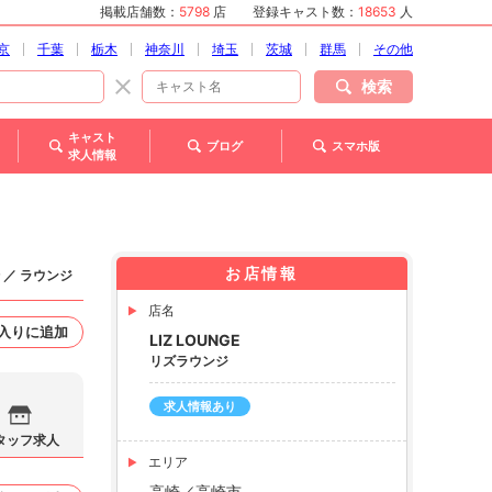
掲載店舗数：
5798
店
登録キャスト数：
18653
人
京
千葉
栃木
神奈川
埼玉
茨城
群馬
その他
検索
キャスト
ブログ
スマホ版
求人情報
お店情報
 ／ ラウンジ
店名
入りに追加
LIZ LOUNGE
リズラウンジ
求人情報あり
タッフ求人
エリア
高崎／高崎市