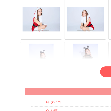
Q. タバコ
Q. お酒