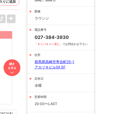
入りに追加
業種
ラウンジ
電話番号
027-384-3930
「キャバキャバ見た」
でお問合わせ下さい
住所
群馬県高崎市寄合町25-1
續き
アカツキビル0Ⅱ 5F
を見る
店休日
水曜
営業時間
20:00〜LAST
08/13(木)