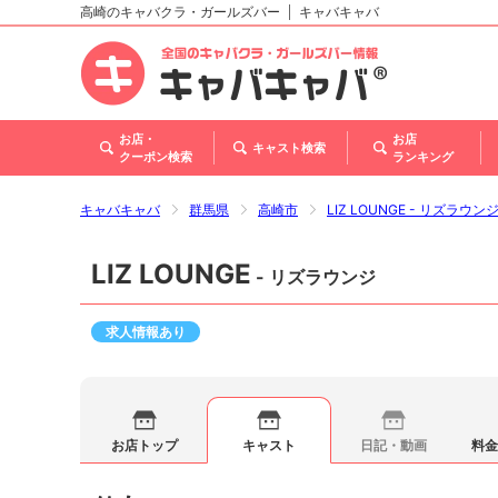
高崎のキャバクラ・ガールズバー
キャバキャバ
北海道
東北
関東
甲信越・北陸
東海
関西
中国
四国
九州・沖縄
お店・
お店
キャスト検索
クーポン検索
ランキング
キャバキャバ
群馬県
高崎市
LIZ LOUNGE - リズラウン
LIZ LOUNGE
- リズラウンジ
求人情報あり
お店トップ
キャスト
日記・動画
料金