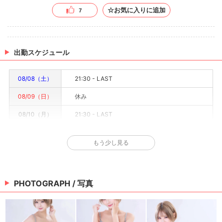
☆お気に入りに追加
7
出勤スケジュール
08/08（土）
21:30 - LAST
08/09（日）
休み
08/10（月）
21:30 - LAST
08/11（火）
要確認
もう少し見る
08/12（水）
21:30 - LAST
08/13（木）
要確認
PHOTOGRAPH / 写真
08/14（金）
21:30 - LAST
※情報はあくまで予定でキャストまたは出勤情報は一部です。詳細はお店にお問い合わせく
ださい。