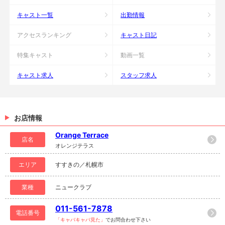
キャスト一覧
出勤情報
アクセスランキング
キャスト日記
特集キャスト
動画一覧
キャスト求人
スタッフ求人
お店情報
Orange Terrace
店名
オレンジテラス
エリア
すすきの／札幌市
業種
ニュークラブ
011-561-7878
電話番号
「キャバキャバ見た」
でお問合わせ下さい