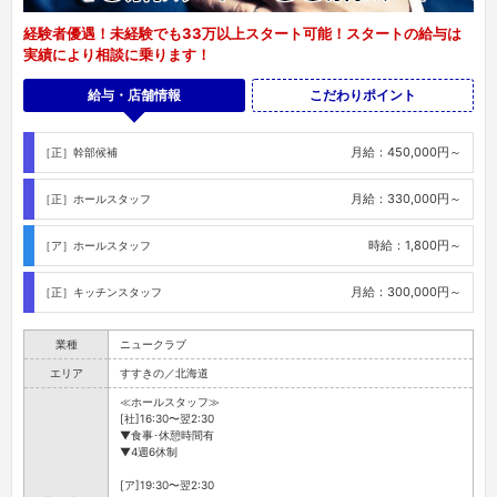
経験者優遇！未経験でも33万以上スタート可能！スタートの給与は
実績により相談に乗ります！
給与・店舗情報
こだわりポイント
月給：450,000円～
［正］幹部候補
月給：330,000円～
［正］ホールスタッフ
時給：1,800円～
［ア］ホールスタッフ
月給：300,000円～
［正］キッチンスタッフ
業種
ニュークラブ
エリア
すすきの／北海道
≪ホールスタッフ≫
[社]16:30〜翌2:30
▼食事･休憩時間有
▼4週6休制
[ア]19:30〜翌2:30