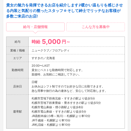
貴女の魅力を発揮できるお店を紹介します♪暖かい温もりを感じさせ
る内装と気配りの整ったスタッフ☆そして紳士でリッチなお客様が
多数ご来店のお店!
給与・店舗情報
こんな方を募集中
5,000
時給
円～
給与
業種 / 職種
ニュークラブ／フロアレディ
エリア
すすきの／北海道
20:00〜LAST
勤務時間
貴女にベストな勤務時間で対応します。
面接時、お気軽にご相談して下さい。
日曜
店休日
お休みはシフト制ですのでお好きな日に出勤できます。
急な用事や旅行の為の連休など、安心して対応致します。
札幌市営地下鉄南北線 - すすきの駅より徒歩5分
札幌市営地下鉄東豊線 - 豊水すすきの駅より徒歩5分
札幌市電山鼻線 - 狸小路駅より徒歩8分
最寄駅
札幌市電山鼻線 - すすきの駅より徒歩5分
JR函館本線(小樽～旭川) - 札幌駅より車10分
JR千歳線 - 札幌駅より車10分
JR札沼線 - 札幌駅より車10分