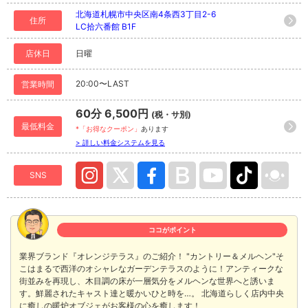
北海道札幌市中央区南4条西3丁目2-6
住所
LC拾六番館 B1F
店休日
日曜
20:00〜LAST
営業時間
60分 6,500円
(税・サ別)
最低料金
*「お得なクーポン」
あります
> 詳しい料金システムを見る
SNS
ココがポイント
業界ブランド『オレンジテラス』のご紹介！ "カントリー＆メルヘン"そ
こはまるで西洋のオシャレなガーデンテラスのように！アンティークな
街並みを再現し、木目調の床が一層気分をメルヘンな世界へと誘いま
す。鮮麗されたキャスト達と暖かいひと時を…。 北海道らしく店内中央
に癒しの暖炉オブジェがお客様の心を癒します！