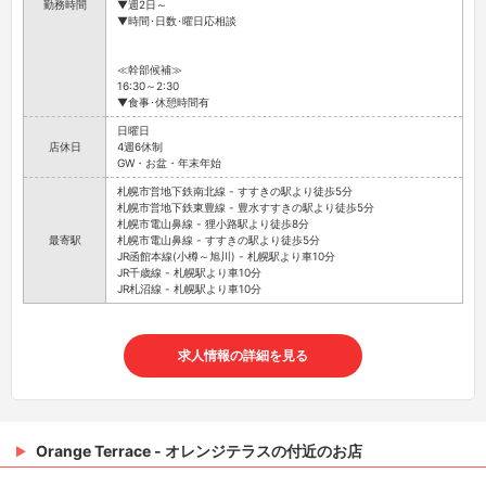
勤務時間
▼週2日～
▼時間･日数･曜日応相談
≪幹部候補≫
16:30～2:30
▼食事･休憩時間有
日曜日
店休日
4週6休制
GW・お盆・年末年始
札幌市営地下鉄南北線 - すすきの駅より徒歩5分
札幌市営地下鉄東豊線 - 豊水すすきの駅より徒歩5分
札幌市電山鼻線 - 狸小路駅より徒歩8分
最寄駅
札幌市電山鼻線 - すすきの駅より徒歩5分
JR函館本線(小樽～旭川) - 札幌駅より車10分
JR千歳線 - 札幌駅より車10分
JR札沼線 - 札幌駅より車10分
求人情報の詳細を見る
Orange Terrace - オレンジテラスの付近のお店