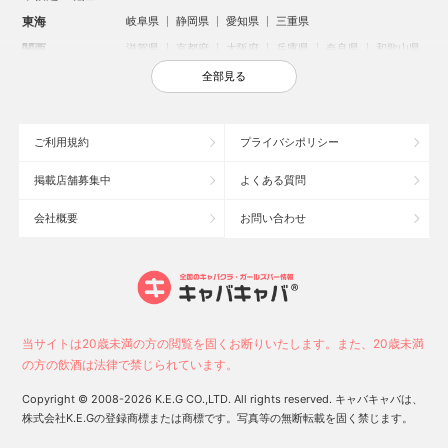
東海
岐阜県
静岡県
愛知県
三重県
関西
滋賀県
京都府
大阪府
兵庫県
奈良県
和歌山県
中国
鳥取県
島根県
岡山県
広島県
山口県
全部見る
四国
徳島県
香川県
愛媛県
高知県
九州・沖縄
福岡県
佐賀県
長崎県
熊本県
大分県
宮崎県
ご利用規約
プライバシポリシー
鹿児島県
沖縄県
掲載店舗募集中
よくある質問
人気のエリアからお店を探す
会社概要
お問い合わせ
新宿のキャバクラ
歌舞伎町のキャバクラ
北新地のキャバクラ
札幌市のキャバクラ
すすきののキャバクラ
池袋のキャバクラ
ミナミのキャバクラ
大宮のキャバクラ
六本木のキャバクラ
新潟市のキャバクラ
池袋駅（西口）のキャバクラ
池袋駅（東口）のキャバクラ
高崎市のキャバクラ
福岡市のキャバクラ
当サイトは20歳未満の方の閲覧を固くお断りいたします。また、20歳未満
長野市のキャバクラ
宇都宮市のキャバクラ
新潟駅前のキャバクラ
の方の飲酒は法律で禁じられています。
中洲のキャバクラ
上野のキャバクラ
函館市のキャバクラ
Copyright © 2008-2026 K.E.G CO.,LTD. All rights reserved. キャバキャバは、
スタッフ
キャスト
株式会社K.E.Gの登録商標または商標です。写真等の無断転載を固く禁じます。
お店に電話する
求人
求人