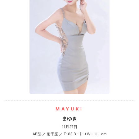
MAYUKI
まゆき
11月27日
AB型 ／ 射手座 ／ T163.B--(--).W--.H--cm