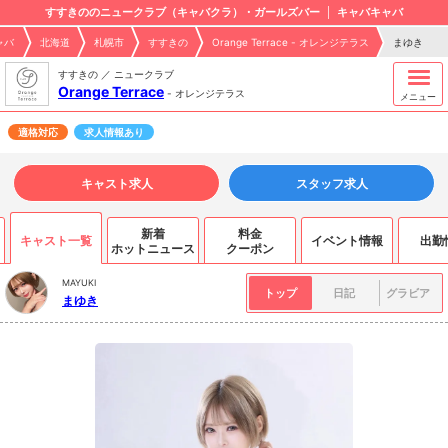
すすきののニュークラブ（キャバクラ）・ガールズバー
キャバキャバ
ャバ
北海道
札幌市
すすきの
Orange Terrace - オレンジテラス
まゆき
すすきの ／ ニュークラブ
Orange Terrace
-
オレンジテラス
メニュー
適格対応
求人情報あり
キャスト求人
スタッフ求人
新着
料金
キャスト一覧
イベント情報
出勤
ホットニュース
クーポン
MAYUKI
トップ
日記
グラビア
まゆき