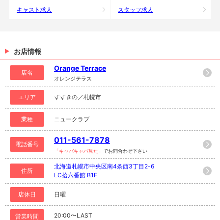
キャスト求人
スタッフ求人
お店情報
Orange Terrace
店名
オレンジテラス
エリア
すすきの／札幌市
業種
ニュークラブ
011-561-7878
電話番号
「キャバキャバ見た」
でお問合わせ下さい
北海道札幌市中央区南4条西3丁目2-6
住所
LC拾六番館 B1F
店休日
日曜
20:00〜LAST
営業時間