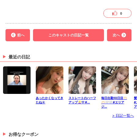
0
前へ
このキャストの日記一覧
次へ
最近の日記
あったかくなってき
ストレートのハーフ
毎日出勤10日目🫶🏻
髪
たね☀️
アップ👱🏻‍♀️♡ #...
🫶🏻🤍🤍 #エリア
#
ジ...
ア
> 日記一覧へ
お得なクーポン