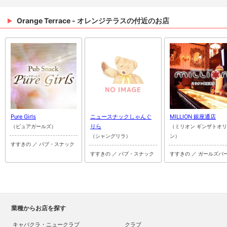
Orange Terrace - オレンジテラスの付近のお店
Pure Girls
ニュースナックしゃんぐ
MILLION 銀座通店
りら
（ピュアガールズ）
（ミリオン ギンザトオ
（シャングリラ）
ン）
すすきの ／ パブ・スナック
すすきの ／ パブ・スナック
すすきの ／ ガールズバ
業種からお店を探す
キャバクラ・ニュークラブ
クラブ