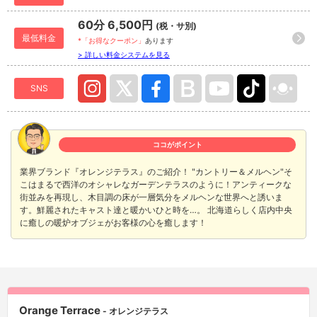
60分 6,500円
(税・サ別)
最低料金
*「お得なクーポン」
あります
> 詳しい料金システムを見る
SNS
ココがポイント
業界ブランド『オレンジテラス』のご紹介！ "カントリー＆メルヘン"そ
こはまるで西洋のオシャレなガーデンテラスのように！アンティークな
街並みを再現し、木目調の床が一層気分をメルヘンな世界へと誘いま
す。鮮麗されたキャスト達と暖かいひと時を…。 北海道らしく店内中央
に癒しの暖炉オブジェがお客様の心を癒します！
Orange Terrace
- オレンジテラス