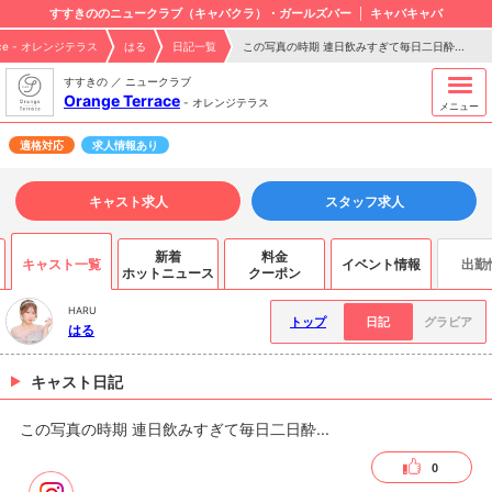
すすきののニュークラブ（キャバクラ）・ガールズバー
キャバキャバ
race - オレンジテラス
はる
日記一覧
この写真の時期 連日飲みすぎて毎日二日酔...
すすきの ／ ニュークラブ
Orange Terrace
-
オレンジテラス
メニュー
適格対応
求人情報あり
キャスト求人
スタッフ求人
新着
料金
キャスト一覧
イベント情報
出勤
ホットニュース
クーポン
HARU
トップ
日記
グラビア
はる
キャスト日記
この写真の時期 連日飲みすぎて毎日二日酔...
0