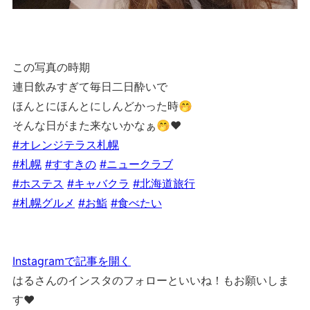
この写真の時期
連日飲みすぎて毎日二日酔いで
ほんとにほんとにしんどかった時🤭
そんな日がまた来ないかなぁ🤭❤︎
#オレンジテラス札幌
#札幌
#すすきの
#ニュークラブ
#ホステス
#キャバクラ
#北海道旅行
#札幌グルメ
#お鮨
#食べたい
Instagramで記事を開く
はるさんのインスタのフォローといいね！もお願いしま
す❤︎