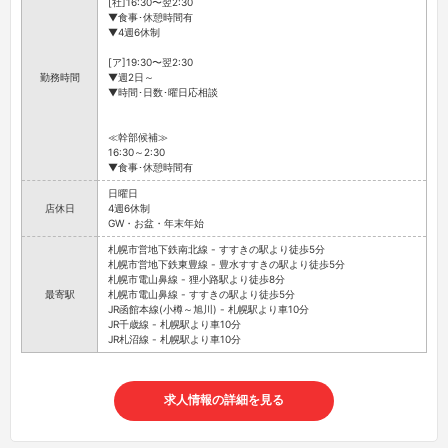
[社]16:30〜翌2:30
▼食事･休憩時間有
▼4週6休制
[ア]19:30〜翌2:30
勤務時間
▼週2日～
▼時間･日数･曜日応相談
≪幹部候補≫
16:30～2:30
▼食事･休憩時間有
日曜日
店休日
4週6休制
GW・お盆・年末年始
札幌市営地下鉄南北線 - すすきの駅より徒歩5分
札幌市営地下鉄東豊線 - 豊水すすきの駅より徒歩5分
札幌市電山鼻線 - 狸小路駅より徒歩8分
最寄駅
札幌市電山鼻線 - すすきの駅より徒歩5分
JR函館本線(小樽～旭川) - 札幌駅より車10分
JR千歳線 - 札幌駅より車10分
JR札沼線 - 札幌駅より車10分
求人情報の詳細を見る