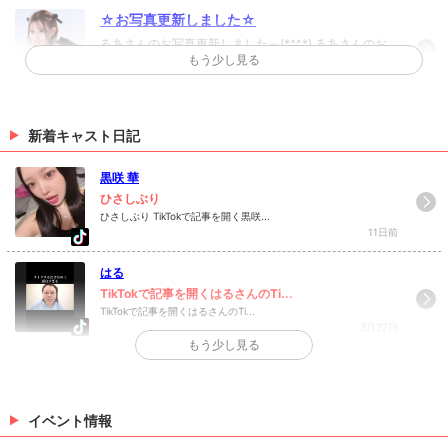
☆お写真更新しました☆
るあさんのお写真更新しました～(*^^*) るあさんのお
もう少し見る
写真はコチラから！
（06/24 17:00）
☆お写真更新しました☆
新着キャスト日記
えなさんのお写真更新しました～(*´ω｀) えなさんのお
写真はコチラから！
黒咲 華
（06/19 17:00）
ひさしぶり
ひさしぶり TikTokで記事を開く黒咲...
>
ホットニュース一覧を見る
11日前
はる
TikTokで記事を開くはるさんのTi...
TikTokで記事を開くはるさんのTi...
3月27日
もう少し見る
>
日記一覧を見る
イベント情報