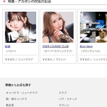
明星 - アカボシの付近のお店
鈴鐘
OVER LOUNGE CLUB
Brun Verre
（ベルベ）
（オーバーラウンジクラブ）
（ブランヴェール）
すすきの ／ ニュークラブ
すすきの ／ ラウンジ
すすきの ／ ニュークラ
業種からお店を探す
キャバクラ・ニュークラブ
クラブ
朝・昼キャバクラ
パブ・スナック
熟女系
ラウンジ