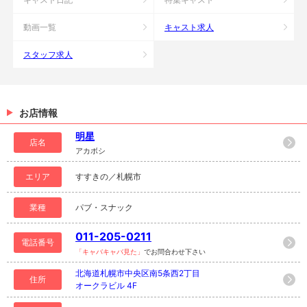
動画一覧
キャスト求人
スタッフ求人
お店情報
明星
店名
アカボシ
エリア
すすきの／札幌市
業種
パブ・スナック
011-205-0211
電話番号
「キャバキャバ見た」
でお問合わせ下さい
北海道札幌市中央区南5条西2丁目
住所
オークラビル 4F