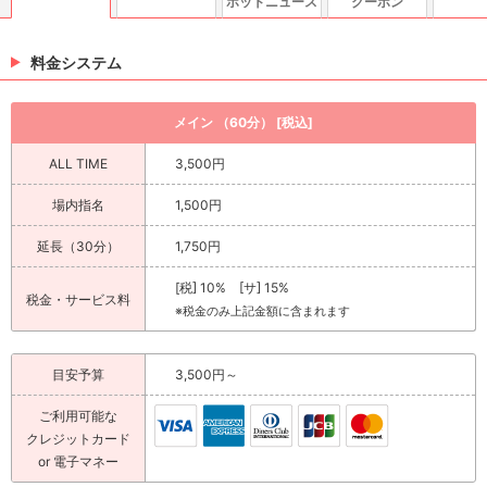
ホットニュース
クーポン
料金システム
メイン （60分） [税込]
ALL TIME
3,500円
場内指名
1,500円
延長（30分）
1,750円
[税] 10% [サ] 15%
税金・サービス料
※税金のみ上記金額に含まれます
目安予算
3,500円～
ご利用可能な
クレジットカード
or 電子マネー