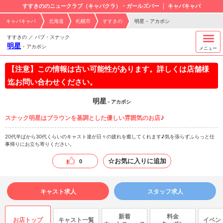
すすきののニュークラブ（キャバクラ）・ガールズバー
キャバキャバ
キャバキャバ
北海道
札幌市
すすきの
明星 - アカボシ
すすきの ／ パブ・スナック
明星
-
アカボシ
メニュー
【注意】この情報は古い可能性があります。詳しくは店舗様
迄お問い合わせください。
明星
- アカボシ
スナック明星はブラウンを基調とした優しい雰囲気のお店♪
20代半ばから30代くらいのキャスト達が日々の疲れを癒してくれます♪気を張らずふらっと仕
事帰りにお立ち寄りください。
☆お気に入りに追加
0
キャスト求人
スタッフ求人
新着
料金
お店トップ
キャスト一覧
イベン