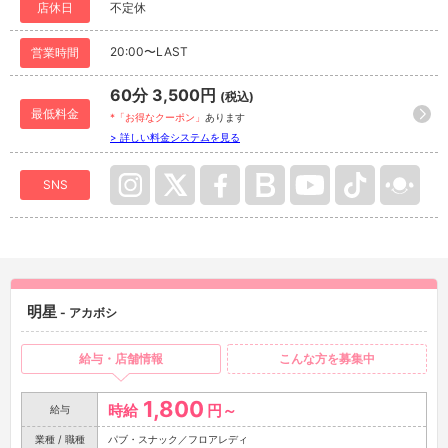
店休日
不定休
20:00〜LAST
営業時間
60分 3,500円
(税込)
最低料金
*「お得なクーポン」
あります
> 詳しい料金システムを見る
SNS
明星
- アカボシ
給与・店舗情報
こんな方を募集中
1,800
時給
円～
給与
業種 / 職種
パブ・スナック／フロアレディ