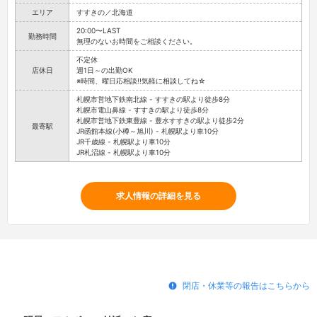
エリア
すすきの／北海道
20:00〜LAST
勤務時間
無理のないお時間をご相談ください。
不定休
店休日
週1日～の出勤OK
※時間、曜日応相談!!気軽に相談してね☆
札幌市営地下鉄南北線 - すすきの駅より徒歩8分
札幌市電山鼻線 - すすきの駅より徒歩8分
札幌市営地下鉄東豊線 - 豊水すすきの駅より徒歩2分
最寄駅
JR函館本線(小樽～旭川) - 札幌駅より車10分
JR千歳線 - 札幌駅より車10分
JR札沼線 - 札幌駅より車10分
求人情報の詳細を見る
閉店・休業等の報告はこちらから