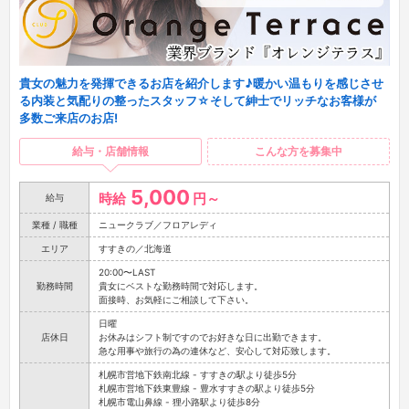
貴女の魅力を発揮できるお店を紹介します♪暖かい温もりを感じさせ
る内装と気配りの整ったスタッフ☆そして紳士でリッチなお客様が
多数ご来店のお店!
給与・店舗情報
こんな方を募集中
5,000
時給
円～
給与
業種 / 職種
ニュークラブ／フロアレディ
エリア
すすきの／北海道
20:00〜LAST
勤務時間
貴女にベストな勤務時間で対応します。
面接時、お気軽にご相談して下さい。
日曜
店休日
お休みはシフト制ですのでお好きな日に出勤できます。
急な用事や旅行の為の連休など、安心して対応致します。
札幌市営地下鉄南北線 - すすきの駅より徒歩5分
札幌市営地下鉄東豊線 - 豊水すすきの駅より徒歩5分
札幌市電山鼻線 - 狸小路駅より徒歩8分