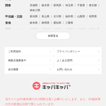
関東
茨城県
栃木県
群馬県
埼玉県
千葉県
東京都
神奈川県
甲信越・北陸
新潟県
富山県
石川県
福井県
山梨県
長野県
東海
岐阜県
静岡県
愛知県
三重県
関西
滋賀県
京都府
大阪府
兵庫県
奈良県
和歌山県
中国
鳥取県
島根県
岡山県
広島県
山口県
全部見る
四国
徳島県
香川県
愛媛県
高知県
九州・沖縄
福岡県
佐賀県
長崎県
熊本県
大分県
宮崎県
ご利用規約
プライバシポリシー
鹿児島県
沖縄県
掲載店舗募集中
よくある質問
人気のエリアからお店を探す
会社概要
お問い合わせ
新宿のキャバクラ
歌舞伎町のキャバクラ
北新地のキャバクラ
札幌市のキャバクラ
すすきののキャバクラ
池袋のキャバクラ
ミナミのキャバクラ
大宮のキャバクラ
新潟市のキャバクラ
池袋駅（西口）のキャバクラ
池袋駅（東口）のキャバクラ
六本木のキャバクラ
福岡市のキャバクラ
高崎市のキャバクラ
当サイトは20歳未満の方の閲覧を固くお断りいたします。また、20歳未満
中洲のキャバクラ
宇都宮市のキャバクラ
函館市のキャバクラ
の方の飲酒は法律で禁じられています。