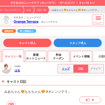
すすきののニュークラブ（キャバクラ）・ガールズバー
キャバキャバ
race - オレンジテラス
はる
日記一覧
みあちゃん🧡ももちゃん🧡 #オレンジテラ...
すすきの ／ ニュークラブ
Orange Terrace
-
オレンジテラス
メニュー
適格対応
求人情報あり
キャスト求人
スタッフ求人
新着
料金
キャスト一覧
イベント情報
出勤
ホットニュース
クーポン
HARU
トップ
日記
グラビア
はる
キャスト日記
みあちゃん🧡ももちゃん🧡 #オレンジテラ...
0