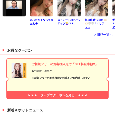
あったかくなってき
ストレートのハーフ
毎日出勤10日目🫶🏻
髪
たね☀️
アップ👱🏻‍♀️♡ #...
🫶🏻🤍🤍 #エリア
#
ジ...
ア
> 日記一覧へ
お得なクーポン
ご新規フリーのお客様限定で「SET料金半額!!」
有効期限：期限なし
ご新規フリーのお客様限定特典をご案内致します♪
タップで
クーポンを見る
新着＆ホットニュース