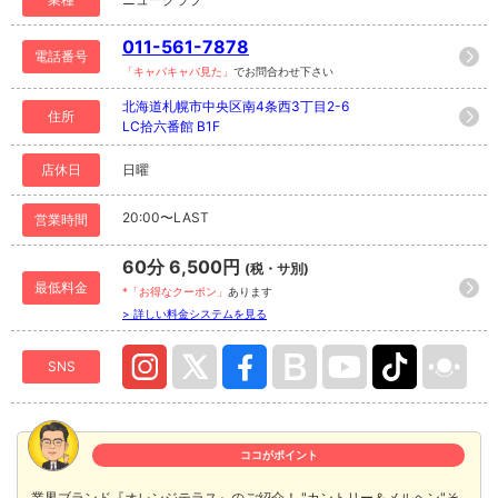
011-561-7878
電話番号
「キャバキャバ見た」
でお問合わせ下さい
北海道札幌市中央区南4条西3丁目2-6
住所
LC拾六番館 B1F
店休日
日曜
20:00〜LAST
営業時間
60分 6,500円
(税・サ別)
最低料金
*「お得なクーポン」
あります
> 詳しい料金システムを見る
SNS
ココがポイント
業界ブランド『オレンジテラス』のご紹介！ "カントリー＆メルヘン"そ