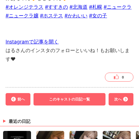
#オレンジテラス
#すすきの
#北海道
#札幌
#ニュークラ
#ニュークラ嬢
#ホステス
#かわいい
#女の子
Instagramで記事を開く
はるさんのインスタのフォローといいね！もお願いしま
す❤︎
0
前へ
このキャストの日記一覧
次へ
最近の日記