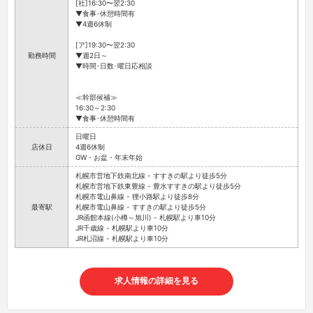
[社]16:30〜翌2:30
▼食事･休憩時間有
▼4週6休制
[ア]19:30〜翌2:30
勤務時間
▼週2日～
▼時間･日数･曜日応相談
≪幹部候補≫
16:30～2:30
▼食事･休憩時間有
日曜日
店休日
4週6休制
GW・お盆・年末年始
札幌市営地下鉄南北線 - すすきの駅より徒歩5分
札幌市営地下鉄東豊線 - 豊水すすきの駅より徒歩5分
札幌市電山鼻線 - 狸小路駅より徒歩8分
最寄駅
札幌市電山鼻線 - すすきの駅より徒歩5分
JR函館本線(小樽～旭川) - 札幌駅より車10分
JR千歳線 - 札幌駅より車10分
JR札沼線 - 札幌駅より車10分
求人情報の詳細を見る