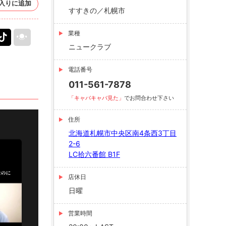
入りに追加
すすきの／札幌市
業種
ニュークラブ
電話番号
011-561-7878
「キャバキャバ見た」
でお問合わせ下さい
住所
北海道札幌市中央区南4条西3丁目
2-6
LC拾六番館 B1F
店休日
日曜
営業時間