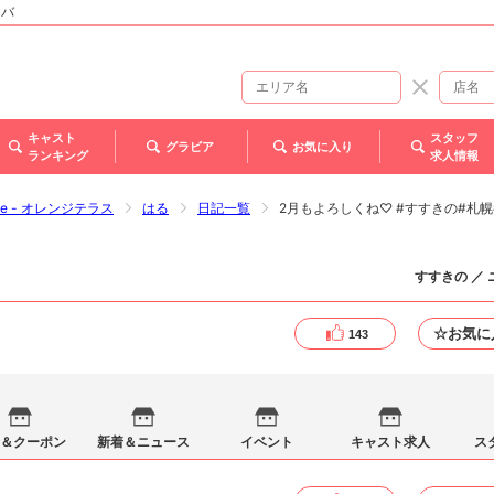
ャバ
キャスト
スタッフ
グラビア
お気に入り
ランキング
求人情報
race - オレンジテラス
はる
日記一覧
2月もよろしくね♡ #すすきの#札幌#北
すすきの ／
☆お気に
143
＆クーポン
新着＆ニュース
イベント
キャスト求人
ス