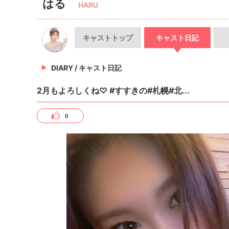
はる
HARU
キャスト
トップ
キャスト
日記
DIARY /
キャスト日記
2月もよろしくね♡ #すすきの#札幌#北...
0