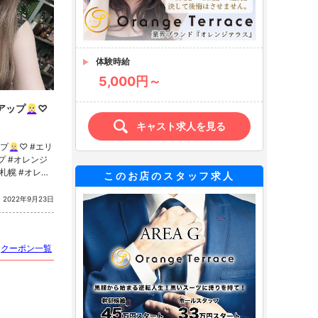
体験時給
5,000円～
🏻‍♀️♡
キャスト求人を見る
️♡ #エリ
プ #オレンジ
札幌 #オレン
このお店のスタッフ求人
ュークラブオレ
クラ #キャバ
2022年9月23日
ュークラブ #
.
クーポン一覧