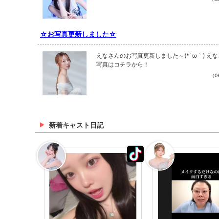
☆お写真更新しました☆
えなさんのお写真更新しました～(*´ω｀) え
写真はコチラから！
（06
新着キャスト日記