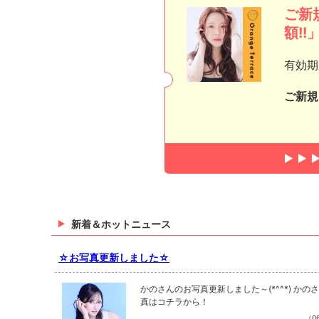
ご新
額!!
有効期
ご新規
新着＆ホットニュース
☆お写真更新しました☆
かのさんのお写真更新しました～(*^^*) かの
真はコチラから！
（06