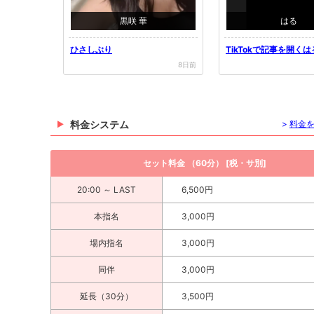
黒咲 華
はる
ひさしぶり
TikTokで記事を開く
i...
8日前
料金システム
>
料金
セット料金 （60分） [税・サ別]
20:00 ～ LAST
6,500円
本指名
3,000円
場内指名
3,000円
同伴
3,000円
延長（30分）
3,500円