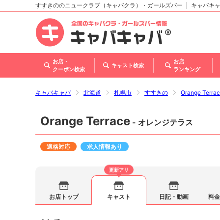
すすきののニュークラブ（キャバクラ）・ガールズバー
キャバキ
北海道
東北
関東
甲信越・北陸
東海
関西
中国
四国
九州・沖縄
お店・
お店
キャスト検索
クーポン検索
ランキング
キャバキャバ
北海道
札幌市
すすきの
Orange Ter
Orange Terrace
- オレンジテラス
適格対応
求人情報あり
更新アリ
お店トップ
キャスト
日記・動画
料金