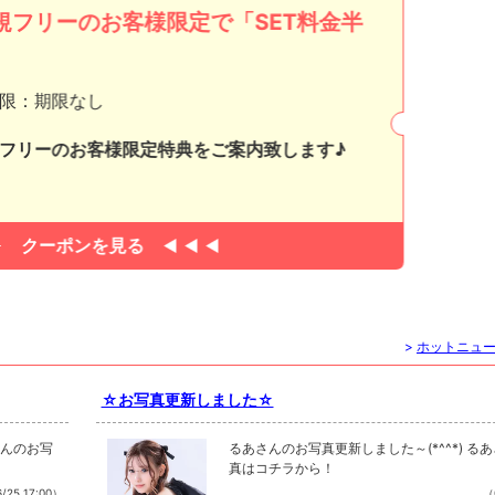
規フリーのお客様限定で「SET料金半
」
限：期限なし
フリーのお客様限定特典をご案内致します♪
クーポンを見る
>
ホットニュ
☆お写真更新しました☆
さんのお写
るあさんのお写真更新しました～(*^^*) る
真はコチラから！
/25 17:00）
（