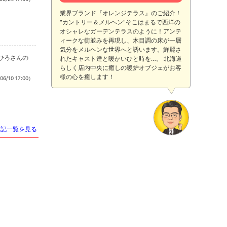
業界ブランド『オレンジテラス』のご紹介！
"カントリー＆メルヘン"そこはまるで西洋の
オシャレなガーデンテラスのように！アンテ
ィークな街並みを再現し、木目調の床が一層
気分をメルヘンな世界へと誘います。鮮麗さ
まひろさんの
れたキャスト達と暖かいひと時を…。 北海道
らしく店内中央に癒しの暖炉オブジェがお客
様の心を癒します！
06/10 17:00）
日記一覧を見る
店名
Orange Terrace
オレンジテラス
適格対応