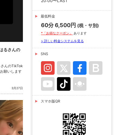
20:00〜LAST
最低料金
60分 6,500円
(税・サ別)
*「お得なクーポン」
あります
> 詳しい料金システムを見る
くはるさんの
SNS
さんのTikTok
お願いします
3月27日
スマホ版QR