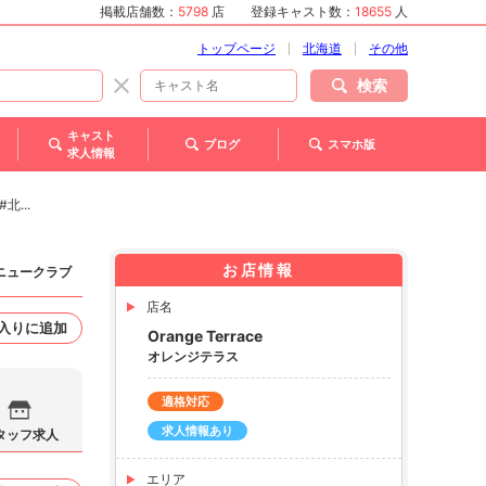
掲載店舗数：
5798
店
登録キャスト数：
18655
人
トップページ
北海道
その他
検索
キャスト
ブログ
スマホ版
求人情報
...
お店情報
 ニュークラブ
店名
入りに追加
Orange Terrace
オレンジテラス
適格対応
求人情報あり
タッフ求人
エリア