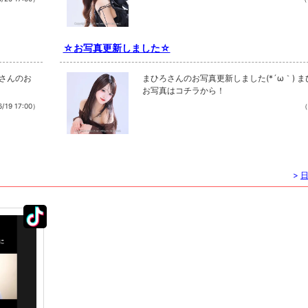
☆お写真更新しました☆
なさんのお
まひろさんのお写真更新しました(*´ω｀) 
お写真はコチラから！
/19 17:00）
（
>