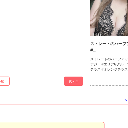
ストレートのハーフアップ
#...
ストレートのハーフアップ👱🏻‍♀
アジー #エリアGグルー
テラス #オレンジテラス
ジテラス札幌はる #ニ
ンジテラス札幌 #キャバ
次へ
一覧
#キャバ嬢 #すすきのニ
すすきのニュークラブエ..
>