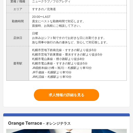
業種 / 職種
ニュークラブ／フロアレディ
エリア
すすきの／北海道
20:00〜LAST
勤務時間
貴女にベストな勤務時間で対応します。
面接時、お気軽にご相談して下さい。
日曜
店休日
お休みはシフト制ですのでお好きな日に出勤できます。
急な用事や旅行の為の連休など、安心して対応致します。
札幌市営地下鉄南北線 - すすきの駅より徒歩5分
札幌市営地下鉄東豊線 - 豊水すすきの駅より徒歩5分
札幌市電山鼻線 - 狸小路駅より徒歩8分
最寄駅
札幌市電山鼻線 - すすきの駅より徒歩5分
JR函館本線(小樽～旭川) - 札幌駅より車10分
JR千歳線 - 札幌駅より車10分
JR札沼線 - 札幌駅より車10分
求人情報の詳細を見る
Orange Terrace
- オレンジテラス