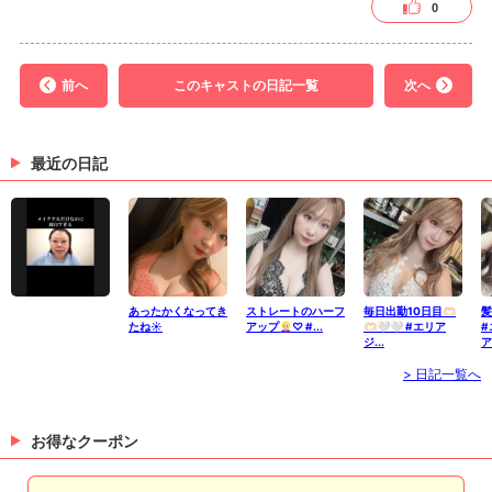
0
前へ
このキャストの日記一覧
次へ
最近の日記
あったかくなってき
ストレートのハーフ
毎日出勤10日目🫶🏻
髪
たね☀️
アップ👱🏻‍♀️♡ #...
🫶🏻🤍🤍 #エリア
#
ジ...
ア
> 日記一覧へ
お得なクーポン