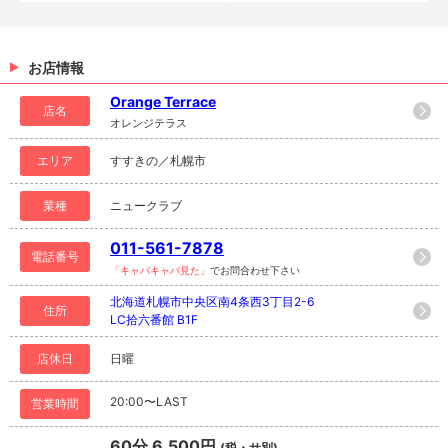
お店情報
Orange Terrace
店名
オレンジテラス
エリア
すすきの／札幌市
業種
ニュークラブ
011-561-7878
電話番号
「キャバキャバ見た」
でお問合わせ下さい
北海道札幌市中央区南4条西3丁目2-6
住所
LC拾六番館 B1F
店休日
日曜
20:00〜LAST
営業時間
60分 6,500円
(税・サ別)