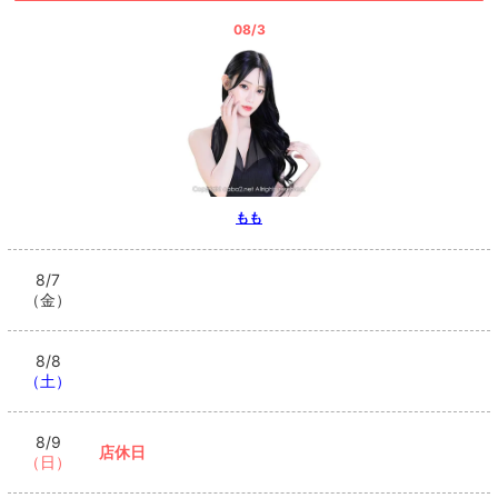
08/3
もも
8/7
（金）
8/8
（土）
8/9
店休日
（日）