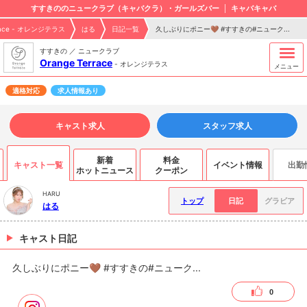
すすきののニュークラブ（キャバクラ）・ガールズバー
キャバキャバ
rrace - オレンジテラス
はる
日記一覧
久しぶりにポニー🤎 #すすきの#ニューク...
すすきの ／ ニュークラブ
Orange Terrace
-
オレンジテラス
メニュー
適格対応
求人情報あり
キャスト求人
スタッフ求人
新着
料金
キャスト一覧
イベント情報
出勤
ホットニュース
クーポン
HARU
トップ
日記
グラビア
はる
キャスト日記
久しぶりにポニー🤎 #すすきの#ニューク...
0