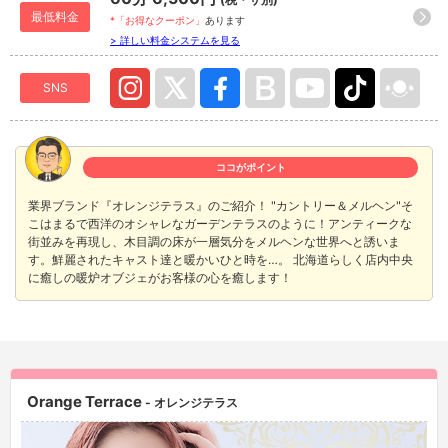
最低料金
*「お得なクーポン」
あります
> 詳しい料金システムを見る
SNS
ココがポイント
業界ブランド『オレンジテラス』のご紹介！ "カントリー＆メルヘン"そ
こはまるで西洋のオシャレなガーデンテラスのように！アンティークな
街並みを再現し、木目調の床が一層気分をメルヘンな世界へと誘いま
す。鮮麗されたキャスト達と暖かいひと時を…。 北海道らしく店内中央
に癒しの暖炉オブジェがお客様の心を癒します！
Orange Terrace
- オレンジテラス