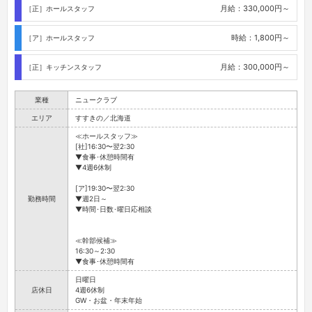
月給：330,000円～
［正］ホールスタッフ
時給：1,800円～
［ア］ホールスタッフ
月給：300,000円～
［正］キッチンスタッフ
業種
ニュークラブ
エリア
すすきの／北海道
≪ホールスタッフ≫
[社]16:30〜翌2:30
▼食事･休憩時間有
▼4週6休制
[ア]19:30〜翌2:30
勤務時間
▼週2日～
▼時間･日数･曜日応相談
≪幹部候補≫
16:30～2:30
▼食事･休憩時間有
日曜日
店休日
4週6休制
GW・お盆・年末年始