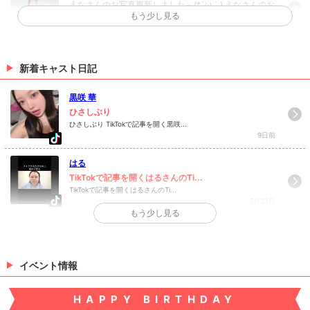
えなさんのお写真更新しました～(*´ω｀) えなさんのお
もう少し見る
写真はコチラから！
（06/19 17:00）
☆お写真更新しました☆
新着キャスト日記
まひろさんのお写真更新しました(*´ω｀) まひろさんの
お写真はコチラから！
黒咲 華
（06/10 17:00）
ひさしぶり
ひさしぶり TikTokで記事を開く黒咲...
>
ホットニュース一覧を見る
9日前
はる
TikTokで記事を開くはるさんのTi...
TikTokで記事を開くはるさんのTi...
3月27日
もう少し見る
>
日記一覧を見る
イベント情報
HAPPY BIRTHDAY