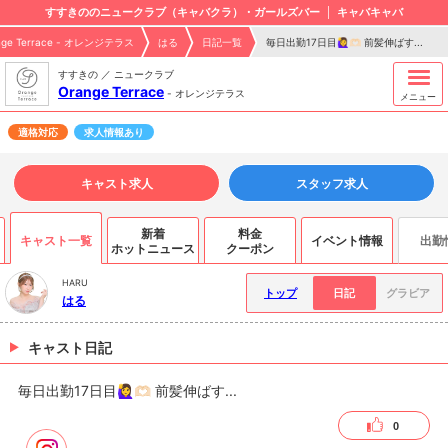
すすきののニュークラブ（キャバクラ）・ガールズバー
キャバキャバ
nge Terrace - オレンジテラス
はる
日記一覧
毎日出勤17日目🙋‍♀️🫶🏻 前髪伸ばす...
すすきの ／ ニュークラブ
Orange Terrace
-
オレンジテラス
メニュー
適格対応
求人情報あり
キャスト求人
スタッフ求人
新着
料金
キャスト一覧
イベント情報
出勤
ホットニュース
クーポン
HARU
トップ
日記
グラビア
はる
キャスト日記
毎日出勤17日目🙋‍♀️🫶🏻 前髪伸ばす...
0