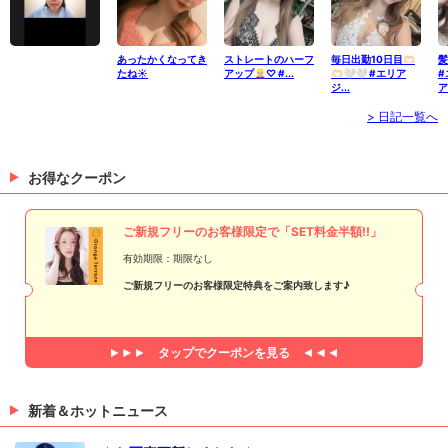
あったかくなってき
ストレートのハーフ
毎日出勤10日目🫶🏻
髪
たね☀️
アップ👱🏻‍♀️♡ #...
🫶🏻🤍🤍 #エリア
#
ジ...
ア
> 日記一覧へ
お得なクーポン
ご新規フリーのお客様限定で「SET料金半額!!」
有効期限：期限なし
ご新規フリーのお客様限定特典をご案内致します♪
タップで
クーポンを見る
新着＆ホットニュース