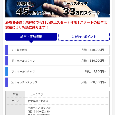
経験者優遇！未経験でも33万以上スタート可能！スタートの給与は
実績により相談に乗ります！
給与・店舗情報
こだわりポイント
月給：450,000円～
［正］幹部候補
月給：330,000円～
［正］ホールスタッフ
時給：1,800円～
［ア］ホールスタッフ
月給：300,000円～
［正］キッチンスタッフ
業種
ニュークラブ
エリア
すすきの／北海道
≪ホールスタッフ≫
[社]16:30〜翌2:30