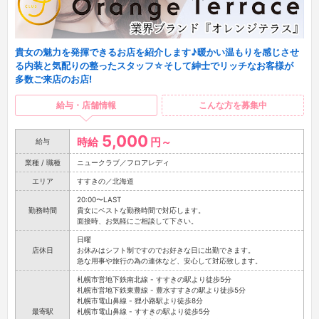
貴女の魅力を発揮できるお店を紹介します♪暖かい温もりを感じさせ
る内装と気配りの整ったスタッフ☆そして紳士でリッチなお客様が
多数ご来店のお店!
給与・店舗情報
こんな方を募集中
5,000
時給
円～
給与
業種 / 職種
ニュークラブ／フロアレディ
エリア
すすきの／北海道
20:00〜LAST
勤務時間
貴女にベストな勤務時間で対応します。
面接時、お気軽にご相談して下さい。
日曜
店休日
お休みはシフト制ですのでお好きな日に出勤できます。
急な用事や旅行の為の連休など、安心して対応致します。
札幌市営地下鉄南北線 - すすきの駅より徒歩5分
札幌市営地下鉄東豊線 - 豊水すすきの駅より徒歩5分
札幌市電山鼻線 - 狸小路駅より徒歩8分
最寄駅
札幌市電山鼻線 - すすきの駅より徒歩5分