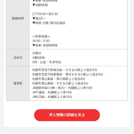
▼食事･休憩時間有
▼4週6休制
[ア]19:30〜翌2:30
勤務時間
▼週2日～
▼時間･日数･曜日応相談
≪幹部候補≫
16:30～2:30
▼食事･休憩時間有
日曜日
店休日
4週6休制
GW・お盆・年末年始
札幌市営地下鉄南北線 - すすきの駅より徒歩5分
札幌市営地下鉄東豊線 - 豊水すすきの駅より徒歩5分
札幌市電山鼻線 - 狸小路駅より徒歩8分
最寄駅
札幌市電山鼻線 - すすきの駅より徒歩5分
JR函館本線(小樽～旭川) - 札幌駅より車10分
JR千歳線 - 札幌駅より車10分
JR札沼線 - 札幌駅より車10分
求人情報の詳細を見る