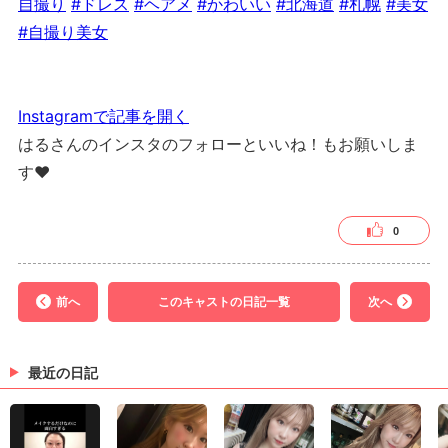
自撮り
#ドレス
#ヘアメ
#かわいい
#北海道
#札幌
#美女
#自撮り美女
Instagramで記事を開く
はるさんのインスタのフォローといいね！もお願いしま
す❤︎
0
前へ
このキャストの日記一覧
次へ
最近の日記