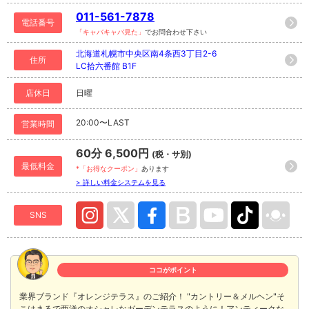
011-561-7878
電話番号
「キャバキャバ見た」
でお問合わせ下さい
北海道札幌市中央区南4条西3丁目2-6
住所
LC拾六番館 B1F
店休日
日曜
20:00〜LAST
営業時間
60分 6,500円
(税・サ別)
最低料金
*「お得なクーポン」
あります
> 詳しい料金システムを見る
SNS
ココがポイント
業界ブランド『オレンジテラス』のご紹介！ "カントリー＆メルヘン"そ
こはまるで西洋のオシャレなガーデンテラスのように！アンティークな