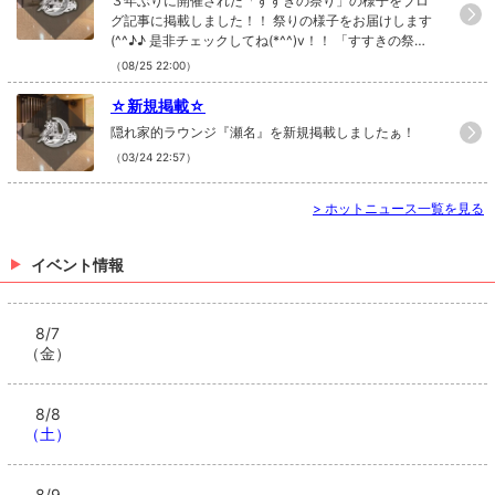
３年ぶりに開催された「すすきの祭り」の様子をブロ
グ記事に掲載しました！！ 祭りの様子をお届けします
(^^♪♪ 是非チェックしてね(*^^)v！！ 「すすきの祭
り」ブログ記事はコチラから！！
（08/25 22:00）
☆新規掲載☆
隠れ家的ラウンジ『瀬名』を新規掲載しましたぁ！
（03/24 22:57）
>
ホットニュース一覧を見る
イベント情報
8/7
（金）
8/8
（土）
8/9