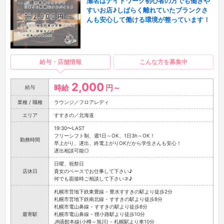
瀬名はナイトワーク初心者の方でも働きや
すいお店♪しばらく離れていたブランクさ
んも安心して働ける環境が整っています！
給与・店舗情報
こんな方を募集中
2,000
時給
円～
給与
業種 / 職種
ラウンジ／フロアレディ
エリア
すすきの／北海道
19:30〜LAST
フリーシフト制、週1日～OK、1日3h～OK！
勤務時間
早上がり、遅出、終電上がりOKだから学生さんも安心！
遅出相談可能◎
日曜、祝祭日
店休日
貴女のペースでお仕事して下さい♪
何でも面接時ご相談して下さいネ♪
札幌市営地下鉄東豊線 - 豊水すすきの駅より徒歩2分
札幌市営地下鉄南北線 - すすきの駅より徒歩8分
札幌市電山鼻線 - すすきの駅より徒歩8分
最寄駅
札幌市電山鼻線 - 狸小路駅より徒歩10分
JR函館本線(小樽～旭川) - 札幌駅より車10分