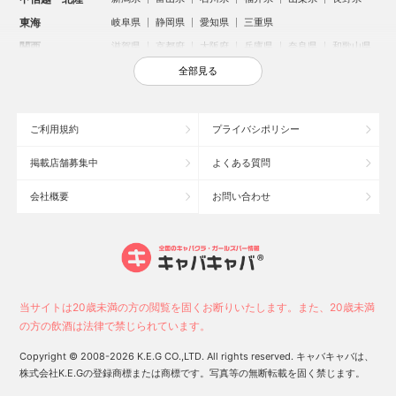
東海
岐阜県
静岡県
愛知県
三重県
関西
滋賀県
京都府
大阪府
兵庫県
奈良県
和歌山県
中国
鳥取県
島根県
岡山県
広島県
山口県
全部見る
四国
徳島県
香川県
愛媛県
高知県
九州・沖縄
福岡県
佐賀県
長崎県
熊本県
大分県
宮崎県
ご利用規約
プライバシポリシー
鹿児島県
沖縄県
掲載店舗募集中
よくある質問
人気のエリアからお店を探す
会社概要
お問い合わせ
新宿のキャバクラ
歌舞伎町のキャバクラ
北新地のキャバクラ
池袋のキャバクラ
札幌市のキャバクラ
すすきののキャバクラ
ミナミのキャバクラ
大宮のキャバクラ
六本木のキャバクラ
新潟市のキャバクラ
池袋駅（西口）のキャバクラ
池袋駅（東口）のキャバクラ
高崎市のキャバクラ
福岡市のキャバクラ
当サイトは20歳未満の方の閲覧を固くお断りいたします。また、20歳未満
新潟駅前のキャバクラ
宇都宮市のキャバクラ
中洲のキャバクラ
の方の飲酒は法律で禁じられています。
上野のキャバクラ
函館市のキャバクラ
長野市のキャバクラ
Copyright © 2008-2026 K.E.G CO.,LTD. All rights reserved. キャバキャバは、
スタッフ
キャスト
株式会社K.E.Gの登録商標または商標です。写真等の無断転載を固く禁じます。
お店に電話する
求人
求人