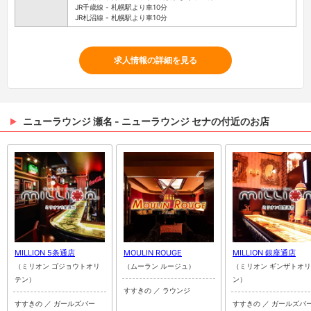
JR千歳線 - 札幌駅より車10分
JR札沼線 - 札幌駅より車10分
求人情報の詳細を見る
ニューラウンジ 瀬名 - ニューラウンジ セナの付近のお店
MILLION 5条通店
MOULIN ROUGE
MILLION 銀座通店
（ミリオン ゴジョウトオリ
（ムーラン ルージュ）
（ミリオン ギンザトオ
テン）
ン）
すすきの ／ ラウンジ
すすきの ／ ガールズバー
すすきの ／ ガールズバ