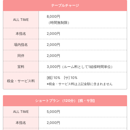
テーブルチャージ
8,000円
ALL TIME
（時間無制限）
本指名
2,000円
場内指名
2,000円
同伴
2,000円
室料
3,000円（ルーム料として1組様時間単位）
[税] 10% [サ] 10%
税金・サービス料
※税金・サービス料は上記金額に含まれません
ショートプラン （120分） [税・サ別]
ALL TIME
5,000円
本指名
2,000円