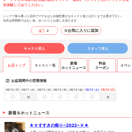
非体験してみてください。
シックで落ち着いた店内でママをはじめ個性豊かなキャスト達と心行くまでお寛ぎ下さい。
当店は時間制ではない為、ゆったりとお楽しみ頂けます。
☆お気に入りに追加
2
キャスト求人
スタッフ求人
新着
料金
お店トップ
キャスト一覧
イベン
ホットニュース
クーポン
お盆期間中の営業情報
08/10 (月)
08/11 (火)
08/12 (水)
08/13 (木)
08/14 (金)
08/15 (土)
08/16 (日)
〇
〇
〇
〇
〇
休
休
新着＆ホットニュース
★☆すすきの祭り~2022~☆★